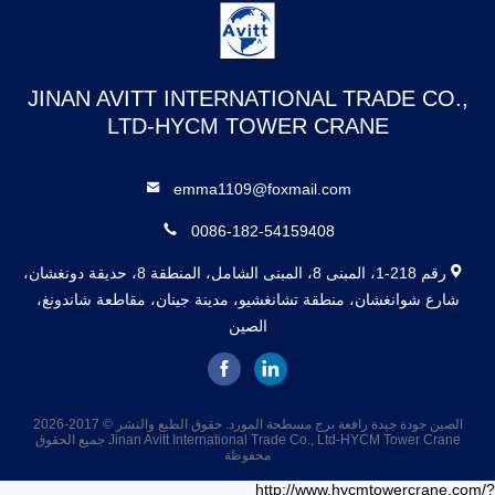
JINAN AVITT INTERNATIONAL TRADE CO.,
LTD-HYCM TOWER CRANE
emma1109@foxmail.com
0086-182-54159408
رقم 218-1، المبنى 8، المبنى الشامل، المنطقة 8، حديقة دونغشان،
شارع شوانغشان، منطقة تشانغشيو، مدينة جينان، مقاطعة شاندونغ،
الصين
الصين جودة جيدة رافعة برج مسطحة المورد. حقوق الطبع والنشر © 2017-2026
Jinan Avitt International Trade Co., Ltd-HYCM Tower Crane جميع الحقوق
محفوظة
http://www.hycmtowercrane.com/?