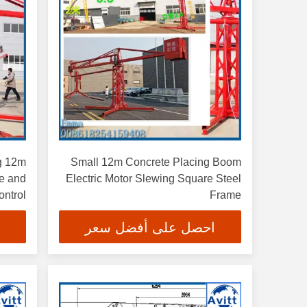
g 12m
Small 12m Concrete Placing Boom
e and
Electric Motor Slewing Square Steel
ntrol
Frame
احصل على أفضل سعر