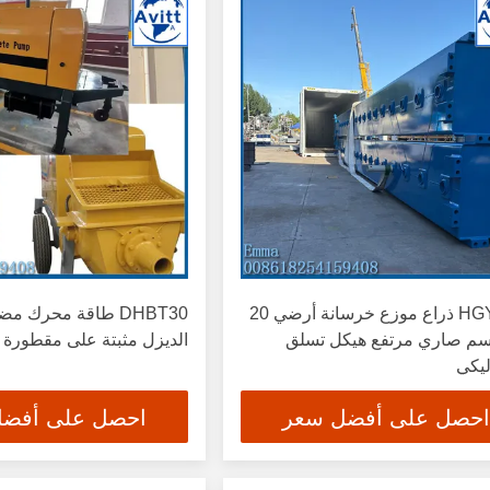
HGY24-4 ذراع موزع خرسانة أرضي 20
DHBT30 طاقة محرك 
سم صاري مرتفع هيكل تسلق
الديزل مثبتة على مقطورة 
ليكي
احصل على أفضل سعر
احصل على أفض