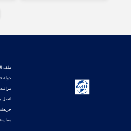
ملف ال
جولة ف
مراقبة 
اتصل بن
خريطة 
سياسة 