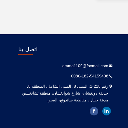
اتصل بنا
emma1109@foxmail.com
0086-182-54159408
رقم 218-1، المبنى 8، المبنى الشامل، المنطقة 8،
حديقة دونغشان، شارع شوانغشان، منطقة تشانغشيو،
مدينة جينان، مقاطعة شاندونغ، الصين