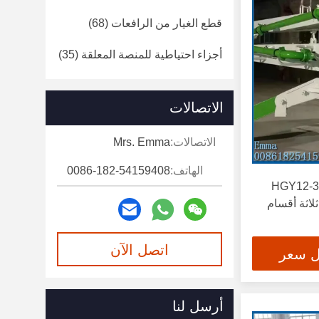
قطع الغيار من الرافعات
(68)
أجزاء احتياطية للمنصة المعلقة
(35)
الاتصالات
الاتصالات:
Mrs. Emma
الهاتف:
0086-182-54159408
ذراع صغيرة طولها 12 متر HGY12-3
لاثة أقسام
اتصل الآن
ل سعر
أرسل لنا