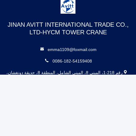
JINAN AVITT INTERNATIONAL TRADE CO.,
LTD-HYCM TOWER CRANE
emma1109@foxmail.com
0086-182-54159408
رقم 218-1، المبنى 8، المبنى الشامل، المنطقة 8، حديقة دونغشان،
شارع شوانغشان، منطقة تشانغشيو، مدينة جينان، مقاطعة شاندونغ،
الصين
الصين جودة جيدة رافعة برج مسطحة المورد. حقوق الطبع والنشر © 2017-2026
Jinan Avitt International Trade Co., Ltd-HYCM Tower Crane جميع الحقوق
محفوظة
http://www.hycmtowercrane.com/?