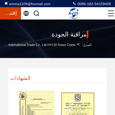
emma1109@foxmail.com
0086-182-54159408
إقتباس
مراقبة الجودة
>
المنزل
Jinan Avitt International Trade Co., Ltd-HYCM Tower Crane مراقبة الجودة
الشهادات