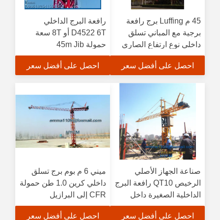
45 م Luffing برج رافعة
رافعة البرج الداخلي
برجية مع المباني تسلق
D4522 6T أو 8T سعة
داخلي نوع ارتفاع الصاري
حمولة 45m Jib
30 م
احصل على أفضل سعر
احصل على أفضل سعر
صناعة الجهاز الأصلي
ميني 6 م بوم برج تسلق
الرخيص QT10 رافعة البرج
داخلي كرين 1.0 طن حمولة
الداخلية الصغيرة داخل
CFR إلى البرازيل
المباني 9 متر حمولة 700
احصل على أفضل سعر
احصل على أفضل سعر
كجم