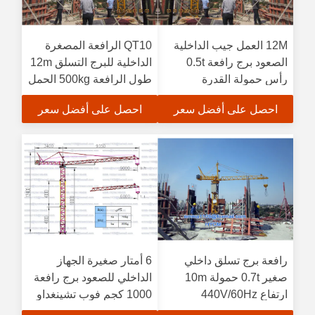
12M العمل جيب الداخلية
QT10 الرافعة المصغرة
الصعود برج رافعة 0.5t
الداخلية للبرج التسلق 12m
رأس حمولة القدرة
طول الرافعة 500kg الحمل
النهائي
احصل على أفضل سعر
احصل على أفضل سعر
رافعة برج تسلق داخلي
6 أمتار صغيرة الجهاز
صغير 0.7t حمولة 10m
الداخلي للصعود برج رافعة
ارتفاع 440V/60Hz
1000 كجم فوب تشينغداو
مواصفات
إلى البرازيل