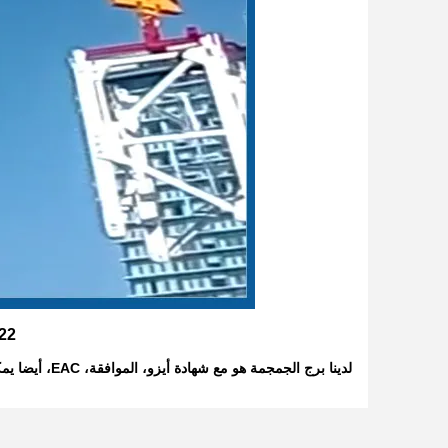
D4522 رافعة
لدينا برج الجمجمة هو مع شهادة أيزو، الموافقة، EAC، أيضا يمكن تصميم وفقا لاحتياجات العملاء، إذا كنت مهتمة أو بحاجة إليها، فقط اسمحوا لنا أن نعرف