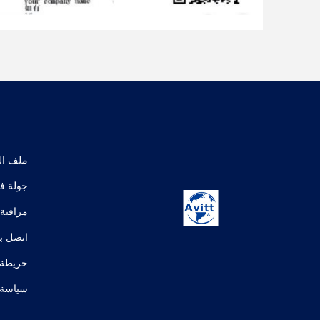
ملف ال
جولة ف
مراقبة 
اتصل بن
خريطة 
سياسة 