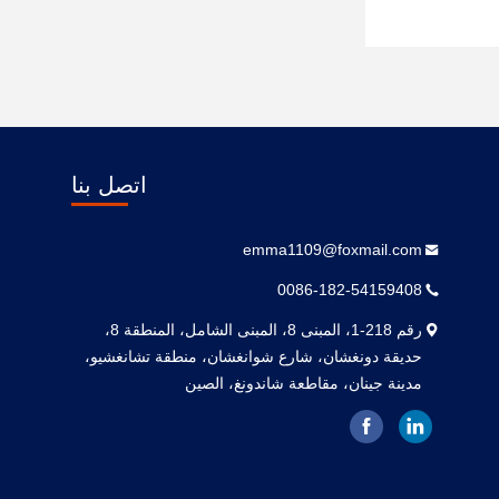
اتصل بنا
emma1109@foxmail.com
0086-182-54159408
رقم 218-1، المبنى 8، المبنى الشامل، المنطقة 8،
حديقة دونغشان، شارع شوانغشان، منطقة تشانغشيو،
مدينة جينان، مقاطعة شاندونغ، الصين