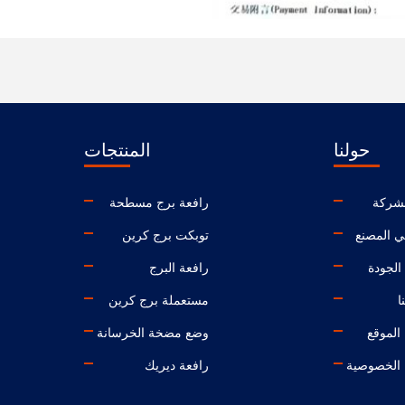
حولنا
المنتجات
شركة
رافعة برج مسطحة
ي المصنع
توبكت برج كرين
الجودة
رافعة البرج
ا
مستعملة برج كرين
الموقع
وضع مضخة الخرسانة
الخصوصية
رافعة ديريك