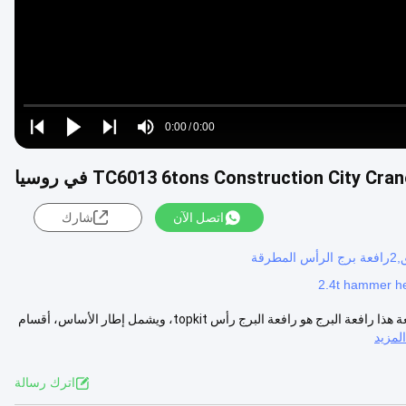
Loaded
:
0%
0:00
/
0:00
Play
Play
Play
Mute
Current
Duration
next
next
Time
اتصل الآن
شارك
2.4t hammer h
QTZ100 رافعة برج الصنبور TC6013 6 طن بناء رافعة المدينة تفاصيل سريعة هذا رافعة البرج هو رافعة البرج رأس topkit، ويشمل إطار الأساس، أقسام
مزيد
اترك رسالة