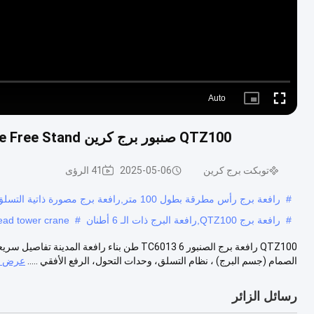
Auto
Picture-
Fullscreen
in-
Picture
QTZ100 صنبور برج كرين TC6013 6tons Construction City Crane Free Stand في روسيا
توبكت برج كرين
2025-05-06
41 الرؤى
#
رافعة برج رأس مطرقة بطول 100 متر,رافعة برج مصورة ذاتية التسلق,2رافعة برج الرأس المطرقة
#
رافعة برج QTZ100,رافعة البرج ذات الـ 6 أطنان
#
ead tower crane
الصمام (جسم البرج) ، نظام التسلق، وحدات التحول، الرفع الأفقي .....
عرض ال
رسائل الزائر