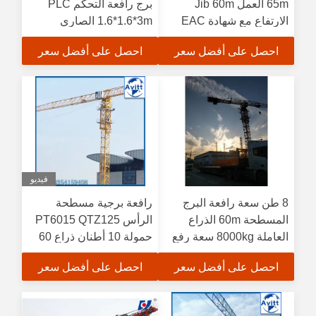
65m العمل Jib 60m
برج رافعة التحكم PLC
الارتفاع مع شهادة EAC
1.6*1.6*3m الصاري
احصل على أفضل سعر
احصل على أفضل سعر
فيديو
8 طن سعة رافعة البرج
رافعة برجية مسطحة
المسطحة 60m الذراع
الرأس PT6015 QTZ125
العاملة 8000kg سعة رفع
حمولة 10 أطنان ذراع 60
متر
احصل على أفضل سعر
احصل على أفضل سعر