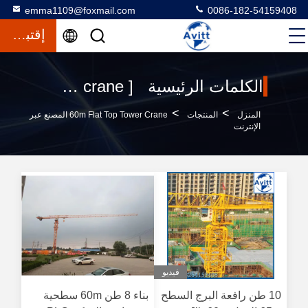
emma1109@foxmail.com
0086-182-54159408
إقتباس
الكلمات الرئيسية [ 60m flat top tower crane ] تطابق 534 المنتجات
>
>
المنزل
المنتجات
60m Flat Top Tower Crane المصنع عبر
الإنترنت
فيديو
10 طن رافعة البرج السطح
بناء 8 طن 60m سطحية