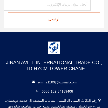
ارسل
JINAN AVITT INTERNATIONAL TRADE CO.,
LTD-HYCM TOWER CRANE
emma1109@foxmail.com
0086-182-54159408
رقم 218-1، المبنى 8، المبنى الشامل، المنطقة 8، حديقة دونغشان،
شارع شوانغشان، منطقة تشانغشيو، مدينة جينان، مقاطعة شاندونغ،