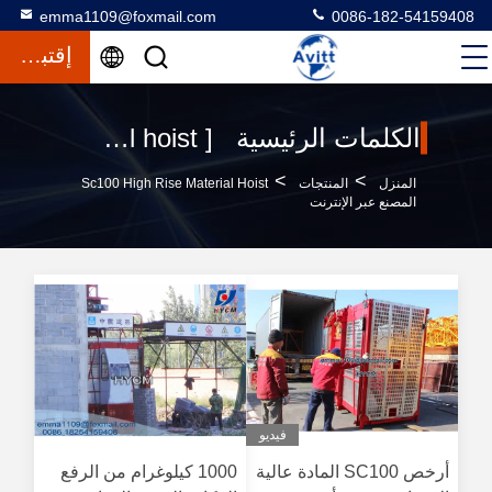
emma1109@foxmail.com
0086-182-54159408
إقتباس
الكلمات الرئيسية [ sc100 high rise material hoist ] تطابق 14 المنتجات
>
>
المنزل
المنتجات
Sc100 High Rise Material Hoist
المصنع عبر الإنترنت
فيديو
أرخص SC100 المادة عالية
1000 كيلوغرام من الرفع