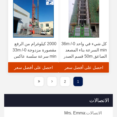
كل شيء في واحد 0-36m /
2000 كيلوغرام من الرفع
min السرعة بناء المصعد
مقصورة مزدوجة 0-33m /
الصاعق 50m قسم الصدر
min سرعة سلسة عاكس
التحكم في المباني المصاعد
احصل على أفضل سعر
احصل على أفضل سعر
2
1
الاتصالات
الاتصالات:
Mrs. Emma