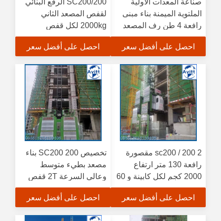
صناعة المعدات الأولية
SC200/200 الرفع البنائي
الملتوية الميمنة بناء مبنى
لقفص المصعد الثاني
رافعة 4 طن رف المصعد
2000kg لكل قفص
احصل على أفضل سعر
احصل على أفضل سعر
sc200 / 200 2 مقصورة
تخصيص SC200 200 بناء
رافعة 130 متر ارتفاع
مصعد بطيء متوسط ​​
2000 كجم لكل كابينة و 60
وعالي السرعة 2T قفص
هرتز طاقة رفع الناس
مزدوج
احصل على أفضل سعر
احصل على أفضل سعر