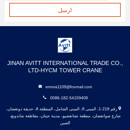
ارسل
JINAN AVITT INTERNATIONAL TRADE CO.,
LTD-HYCM TOWER CRANE
emma1109@foxmail.com
0086-182-54159408
رقم 218-1، المبنى 8، المبنى الشامل، المنطقة 8، حديقة دونغشان،
شارع شوانغشان، منطقة تشانغشيو، مدينة جينان، مقاطعة شاندونغ،
الصين