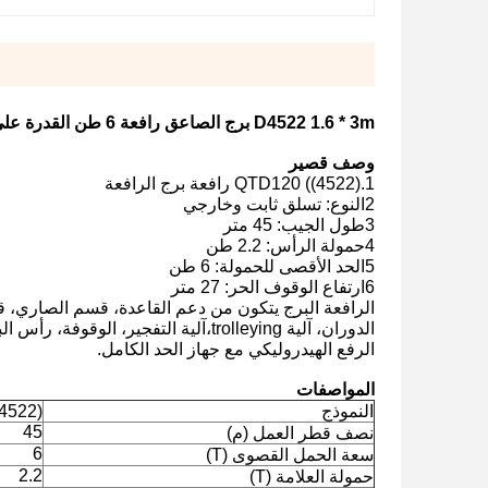
D4522 1.6 * 3m برج الصاعق رافعة 6 طن القدرة على الحمل ارتفاع الصاعق 25.5m
وصف قصير
1.QTD120 ((4522) رافعة برج الرافعة
2النوع: تسلق ثابت وخارجي
3طول الجيب: 45 متر
4حمولة الرأس: 2.2 طن
5الحد الأقصى للحمولة: 6 طن
6ارتفاع الوقوف الحر: 27 متر
الدوران، آلية trolleying،آلية التفجي
الرفع الهيدروليكي مع جهاز الحد الكامل.
المواصفات
النموذج
120 (4522
45
نصف قطر العمل (م)
6
سعة الحمل القصوى (T)
2.2
حمولة العلامة (T)