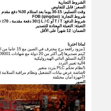
الشروط التجارية
السعر: قابل للتفاوض
وقت التسليم: 15-30 يوما بعد استلام 30% دفع مقدم
شروط التجارة: FOB (qingdao)
شروط الدفع: T / T أو L / C (30٪ دفعة مقدمة ، 70٪ قبل الشحن)
التعبئة: التعبئة المعتادة للتصدير
الضمان: 12 شهراً على الأقل
لماذا اخترنا
1مزود رافعة برج محترف في الصين مع 15 عاما من الخبرة
2يتم تصديرها إلى أكثر من 20 دولة مع شهادات ISO9001 و CE و GOST
3آلية التسلق الذاتي الهيدروليكية
4آلية تغيير التردد
5نظام تحكم PLC بتردد متغير
6شاشة عرض بيانات التشغيل ونظام مراقبة السلامة (الصندوق الأسود)
7أجهزة أمان مختلفة
الصور