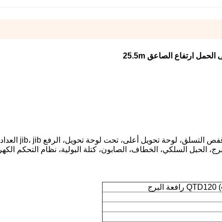
الرافعة البرج يتكون من دعم القاعدة، قسم الصاري، قفص التسلق، ل
ر، الوقوفة، رأس البرج، الحبل السلكي، الخطاف، الصابون، كتلة البولية، نظام التحكم الك
QTD) رافعة البرج