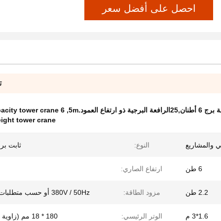
احصل على أفضل سعر
ت
6 tons load capacity tower crane
,
ight tower crane
ني والمشاريع
النوع:
ثابت بر
6 طن
ارتفاع الصاري:
2.2 طن
مزود الطاقة:
380V / 50Hz أو حسب متطلبات العميل
1.6*3 م
الوتر الرئيسي:
180 * 18 مم (زاوية فولاذية)