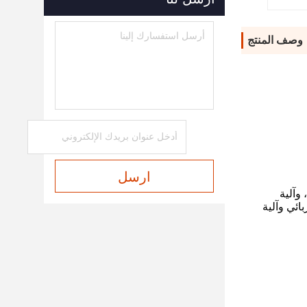
وصف المنتج
ارسل
وحة تحويل أعلى، تحت لوحة تحويل، الرفع jib، jib العداد، وآلية
هربائي وآلية