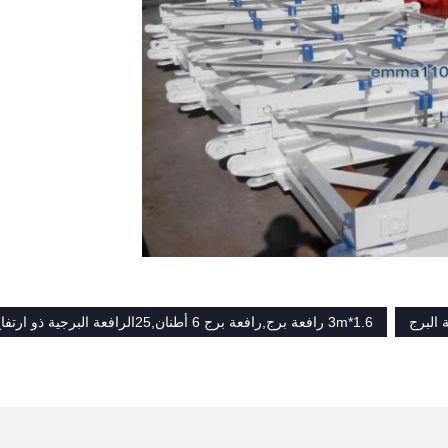
1.6*3m رافعة برج,رافعة برج 6 أطنان,25الرافعة البرجية ذو ارتفاع العمود.5m