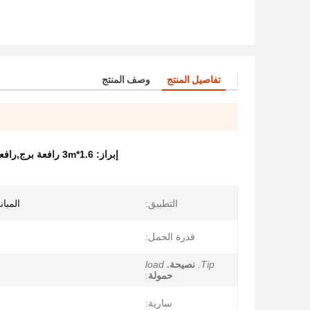
تفاصيل المنتج
وصف المنتج
إبراز:
1.6*3m رافعة برج,رافعة برج 6 أطنان,25الرافعة البرجية ذو ارتفاع العمود.5m
التطبيق:
المبا
قدرة الحمل:
Tip.
نصيحة.
load
حمولة
:
سارية: