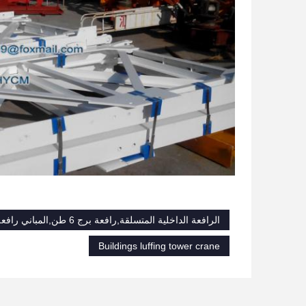
الرافعة الداخلية المتسلقة,رافعة برج 6 طن,المباني رافعة البرج
Buildings luffing tower crane