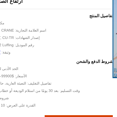
ارتفاع الصاعق 
تفاصيل المنتج
مكا
اسم العلامة التجارية: HYCM TOWER CRANE
إصدار الشهادات: CE, ISO, GOST, CU-TR
رقم الموديل: D4522 Luffing برج كرين
وثيقة:
ك
شروط الدفع والشحن
الحد الأدنى لكمية:
الأسعار: $99900-104900 per set
تفاصيل التغليف: التعبئة العارية، حاويات 6 * 
وقت التسليم: بعد 30 يومًا من استلام الوديعة أو خطاب الاعتماد الأصلي
شروط الد
القدرة على العرض: 10 مجموعات شهرياً