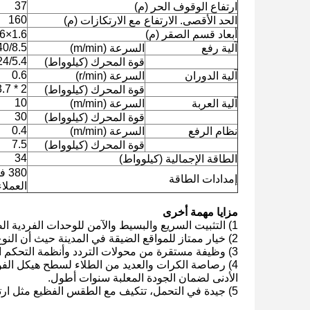
37
ارتفاع الوقوف الحر (م)
160
الحد الأقصى. الارتفاع مع الارتكازات (م)
أبعاد قسم الصقر (م)
1.6×1.6×3، فولاذ زاوية 180×18ملم
5 40/20/4.25
آلية رفع
السرعة (m/min)
24/5.4
قوة المحرك (كيلوواط)
0.6
آلية الدوران
السرعة (r/min)
2 * 3.7
قوة المحرك (كيلوواط)
10
آلية العربة
السرعة (m/min)
30
قوة المحرك (كيلوواط)
0.4
نظام الرفع
السرعة (m/min)
7.5
قوة المحرك (كيلوواط)
34
الطاقة الإجمالية (كيلوواط)
إمدادات الطاقة
العملاء
مزايا مهمة أخرى
1) التثبيت السريع والبسيط والآمن للوحدات الفردية الصغيرة والخفيفة.
2) خيار ممتاز للمواقع الضيقة في المدينة حيث أن النوع العامل للجيب/بوم هو النوع المزعج.
3) وظيفة مستقرة من محولات التردد وأنظمة التحكم الكهربائية الأخرى للميكانيزم الرئيسي، وسهلة ومريحة إصلاح الذات والصيانة للعملاء.
4) رصاصة الكرات والعديد من الطلاء لسطح هيكل الفول
الأدنى لضمان الجودة المعلبة سنوات أطول.
5) جيدة في التحمل، تتكيف مع الطقس الفظيع مثل ارتفاع من درجة الحرارة المنخفضة، الأمطار الحمضية والإعصار.