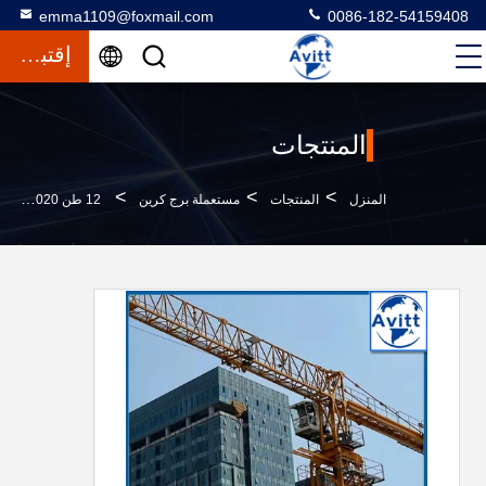
emma1109@foxmail.com
0086-182-54159408
إقتباس
المنتجات
>
>
>
المنزل
المنتجات
مستعملة برج كرين
12 طن QTZ250 7020 رافعة برج مستعملة مع L68B أقسام الصدر مصنوعة في عام 2019