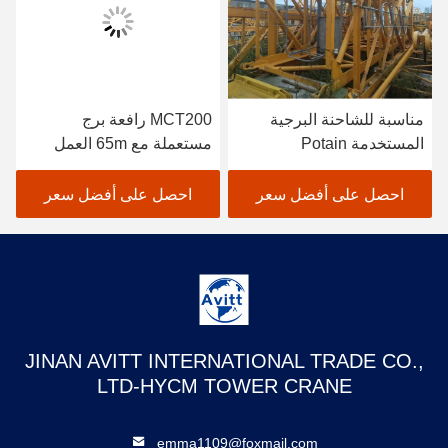
مناسبة للشاحنة البرجية
MCT200 رافعة برج
المستخدمة Potain
مستعملة مع 65m العمل
MC320A مع قسم الصدر
جيب و 10طن الحمولة
L68 و 52m الارتفاع الحر
احصل على أفضل سعر
احصل على أفضل سعر
JINAN AVITT INTERNATIONAL TRADE CO.,
LTD-HYCM TOWER CRANE
emma1109@foxmail.com