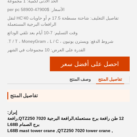
الحد الأدنى لكمية: 1 مجموعة
الأسعار: $47900-58900 per pc
تفاصيل التغليف: شاحنة مسطحة 17.5 م أو حاويات 40'HC لنقل
الرافعات البرجية المستعملة
وقت التسليم: 7-10 أيام بعد تلقي الودائع
شروط الدفع: ويسترن يونيون ، T / T ، MoneyGram ، L / C.
القدرة على العرض: 10 مجموعات في الشهر
احصل على أفضل سعر
تفاصيل المنتج
وصف المنتج
تفاصيل المنتج
إبراز:
12 طن رافعة برج مستعملة,الرافعة البرجية QTZ250 7020,رافعة
برج الصمام L68B
L68B mast tower crane
,
QTZ250 7020 tower crane
,