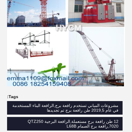
Tags:
مشروعات المباني تستخدم رافعة برج,الرافعة البناء المستخدمة
في عام 2019,5 طن رافعة برج تم تجديدها
12 طن رافعة برج مستعملة,الرافعة البرجية QTZ250
7020,رافعة برج الصمام L68B