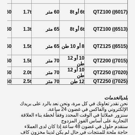
QTZ100 ((6017)
6t أو 8t
60 متر
1.7t
40-60 متر
QTZ100 ((6513)
6t أو 8t
65 متر
1.3t
40-60 متر
QTZ125 ((6515)
8 أو 10 طن
65 متر
1.5t
45-60 متر
10 أو 12
QTZ200 ((7015)
70 متر
1.5t
60 متر
طن
10 أو 12
QTZ250 ((7020)
70 متر
2.0t
60 متر
طن
2.5t
QTZ250 ((7025)
12 طن
70 متر
60 متر
بلدي
الخدمات
نحن نقدر تعاونك في كل مرة، ونحن نعد بالرد على بريدك
الإلكتروني والفاكس في غضون 24 ساعة.
سنزور عملائنا في الوقت المحدد وفقاً لخطة بناء العلاقة
التجارية على أساس الفوز المزدوج
سنقدم حلول في غضون 48 ساعة إذا كان لدى العملاء
حاجة ملحة للمنتجات في حال لم يكن لدينا مخزون كاف