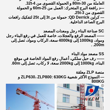
العاملة من 30-80m و الحمولة القصوى من 4-32t.
---د رافعة البرج المتحرك: العمل من 25-60m و الحمولة
القصوى من 3-25t.
--- كراين QD Derrick: حمولة من 3t إلى 25t لتفكيك رافعات
البرج الصاعد الداخلية.
SC صناعة البناء رجل ومعدات المصعد
------ المصعد الرفع والعجلات، خاصة للعمل في رفع البناء رجل
ومواد، 1000kg إلى 4000kg سعة، الركاب ومواد، تصل إلى
200m. .
SS مصعد مواد البناء
------ رف حبل سلكي، أعمال رفع المواد الخاصة في موقع
البناء، 1000kg إلى 2000kg سعة، لا ركاب، تصل إلى 60m.
منصة ZLP معلقة
--- النموذج الأكثر شعبية ZLP630، ZLP800: 630KG و
800KG