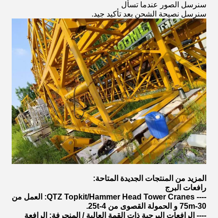
سنرسل الصور عندما تسأل
سنرسل نصيحة الشحن بعد تأكيد جيد.
المزيد من المنتجات الجديدة المتاحة:
رافعات البرج
---- QTZ Topkit/Hammer Head Tower Cranes: العمل من
30-75m و الحمولة القصوى من 4-25t.
---- الرافعات البرجية ذات القمة العالية / المنحرفة: الرافعة