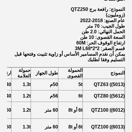
النموذج: رافعة برج QTZ250
(زومليون)
عام الصنع: 2018-2022
طول الجيب: 70 متر
الحمل النهائي: 2.0 طن
السعة القصوى: 10 طن
ارتفاع الوقوف الحر: 60M
قسم الصقر: 2*2*3M L68
يمكن أن نقدم المسامير الأساس أو زاوية تثبيت وفتحها قبل
التسليم وفقا لطلبك
الحمولة
حمولة
النموذج
طول الجهاز
ارتفاع
القصوى
العلامة
QTZ63 ((5013)
t
5
0
5
م
t
3
1.
30-40
QTZ80 ((5612)
6t
56م
1.2t
40
م
QTZ100 ((6012)
6t أو 8t
60 متر
1.2t
40-60 متر
QTZ100 ((6013)
6t أو 8t
60 متر
1.3t
40-60 متر