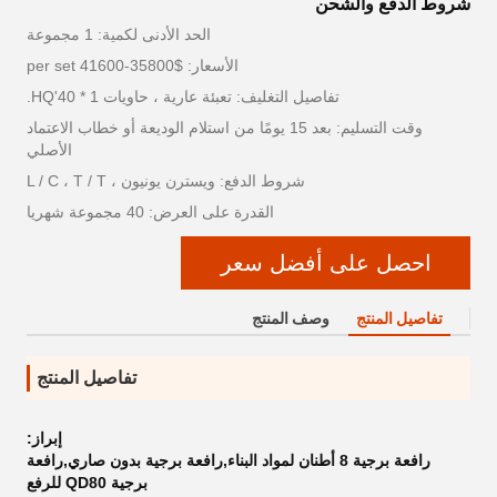
شروط الدفع والشحن
الحد الأدنى لكمية: 1 مجموعة
الأسعار: $35800-41600 per set
تفاصيل التغليف: تعبئة عارية ، حاويات 1 * 40'HQ.
وقت التسليم: بعد 15 يومًا من استلام الوديعة أو خطاب الاعتماد
الأصلي
شروط الدفع: ويسترن يونيون ، L / C ، T / T
القدرة على العرض: 40 مجموعة شهريا
احصل على أفضل سعر
تفاصيل المنتج
وصف المنتج
تفاصيل المنتج
إبراز:
رافعة برجية 8 أطنان لمواد البناء,رافعة برجية بدون صاري,رافعة
برجية QD80 للرفع