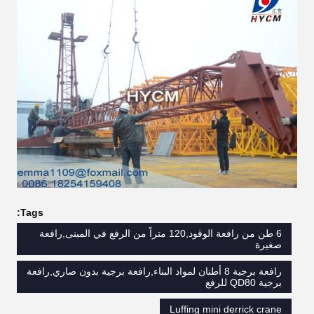
Tags:
6 طن من رافعة الوقود,120 متراً من الرفع في المبنى,رافعة
صغيرة
رافعة برجية 8 أطنان لمواد البناء,رافعة برجية بدون صاري,رافعة
برجية QD80 للرفع
Luffing mini derrick crane