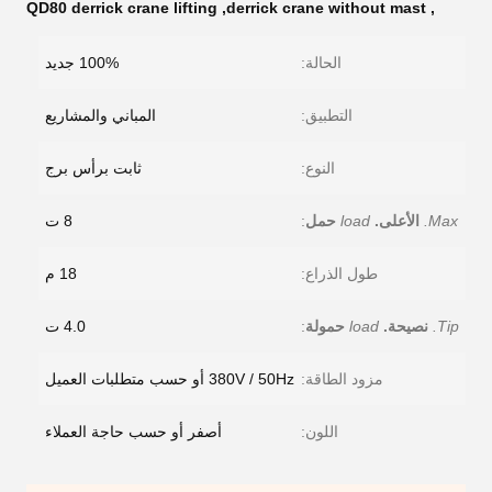
QD80 derrick crane lifting
,
derrick crane without mast
,
الحالة:
100% جديد
التطبيق:
المباني والمشاريع
النوع:
ثابت برأس برج
Max.
الأعلى.
load
حمل
:
8 ت
طول الذراع:
18 م
Tip.
نصيحة.
load
حمولة
:
4.0 ت
مزود الطاقة:
380V / 50Hz أو حسب متطلبات العميل
اللون:
أصفر أو حسب حاجة العملاء