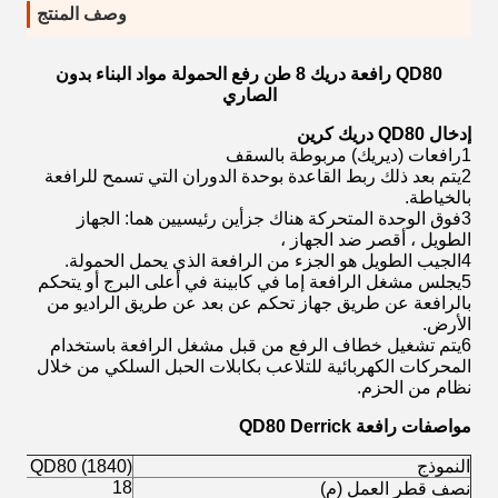
وصف المنتج
QD80 رافعة دريك 8 طن رفع الحمولة مواد البناء بدون
الصاري
إدخال QD80 دريك كرين
1رافعات (ديريك) مربوطة بالسقف
2يتم بعد ذلك ربط القاعدة بوحدة الدوران التي تسمح للرافعة
بالخياطة.
3فوق الوحدة المتحركة هناك جزأين رئيسيين هما: الجهاز
الطويل ، أقصر ضد الجهاز ،
4الجيب الطويل هو الجزء من الرافعة الذي يحمل الحمولة.
5يجلس مشغل الرافعة إما في كابينة في أعلى البرج أو يتحكم
بالرافعة عن طريق جهاز تحكم عن بعد عن طريق الراديو من
الأرض.
6يتم تشغيل خطاف الرفع من قبل مشغل الرافعة باستخدام
المحركات الكهربائية للتلاعب بكابلات الحبل السلكي من خلال
نظام من الحزم.
مواصفات رافعة QD80 Derrick
النموذج
QD80 (1840) ديريك كرين
18
نصف قطر العمل (م)