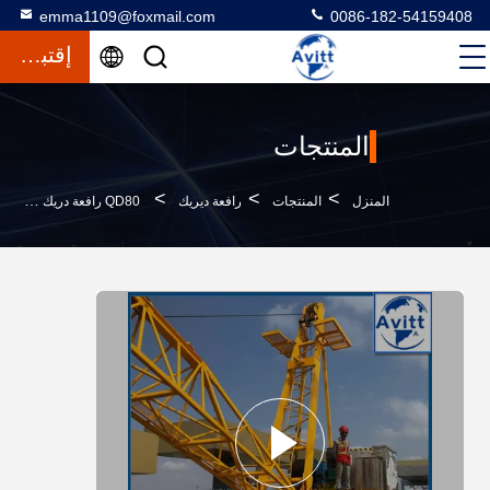
emma1109@foxmail.com
0086-182-54159408
إقتباس
المنتجات
>
>
>
المنزل
المنتجات
رافعة ديريك
QD80 رافعة دريك 8 طن رفع الحمولة مواد البناء بدون الصاري