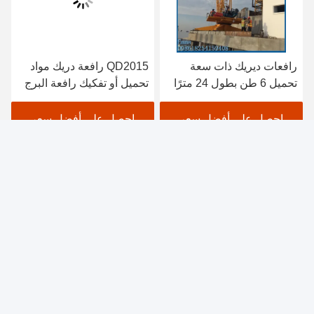
رافعات ديريك ذات سعة
QD2015 رافعة دريك مواد
تحميل 6 طن بطول 24 مترًا
تحميل أو تفكيك رافعة البرج
لارتفاع 150 مترًا
الداخلي
احصل على أفضل سعر
احصل على أفضل سعر
JINAN AVITT INTERNATIONAL TRADE CO.,
LTD-HYCM TOWER CRANE
emma1109@foxmail.com