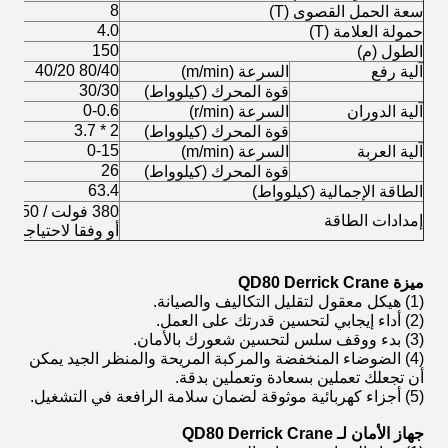
8
سعة الحمل القصوى (T)
4.0
حمولة العلامة (T)
150
الطول (م)
80/40 40/20
آلية رفع
السرعة (m/min)
30/30
قوة المحرك (كيلوواط)
0-0.6
آلية الدوران
السرعة (r/min)
2 * 3.7
قوة المحرك (كيلوواط)
0-15
آلية العربة
السرعة (m/min)
26
قوة المحرك (كيلوواط)
63.4
الطاقة الإجمالية (كيلوواط)
إمدادات الطاقة
أو وفقا لاحتياجات ا
ميزة QD80 Derrick Crane
(1) هيكل معقول لتقليل التكاليف والصيانة.
(2) أداء إيجابي لتحسين قدرتك على العمل.
(3) بدء ووقف سلس لتحسين شعورك بالأمان.
(4) الضوضاء المنخفضة والمركبة المريحة والمنظر الجيد يمكن
أن تجعلك تعملين بسعادة وتعملين بدقة.
(5) أجزاء كهربائية موثوقة لضمان سلامة الرافعة في التشغيل.
جهاز الأمان لـ QD80 Derrick Crane