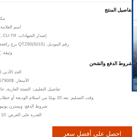
تفاصيل المنتج
مكا
اسم العلامة الت
إصدار الشهادات: CE, ISO, GOST, CU-TR
رقم الموديل: QTZ80(5015) برج رافعة التسلق الداخلي
وثيقة:
ك
شروط الدفع والشحن
الحد الأدنى لكمية:
الأسعار: $67900-71200 per set
تفاصيل التغليف: التعبئة العارية، حاويات 6 * 
وقت التسليم: بعد 20 يومًا من استلام الوديعة أو خطاب الاعتماد الأصلي
شروط الدفع: ويسترن يونيون ،  ، T / T
القدرة على العرض: 10 مجموعات شهرياً
احصل على أفضل سعر