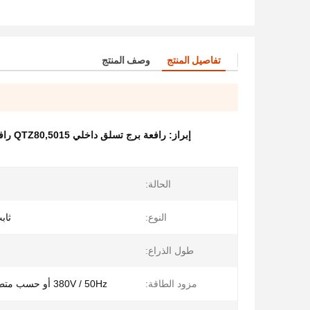
تفاصيل المنتج
وصف المنتج
إبراز:
رافعة برج تسلق داخلي QTZ80,5015 رافعة البرج داخل المبنى,رافعة البرج الداخلي في الفلبين
الحالة:
النوع:
ثاب
طول الذراع:
مزود الطاقة:
380V / 50Hz أو حسب متطلبات العميل