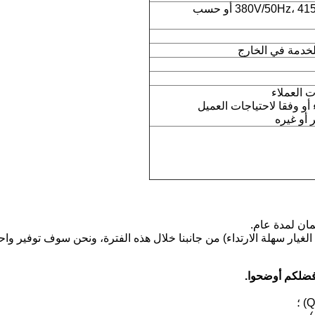
380V/50Hz، 415V/50Hz، 220V/50Hz أو حسب
لخدمة في الخارج
 العملاء
أو وفقا لاحتياجات العميل
 أو غيره
لغيار سهلة الارتداء) من جانبنا خلال هذه الفترة، ونحن سوف توفير واح