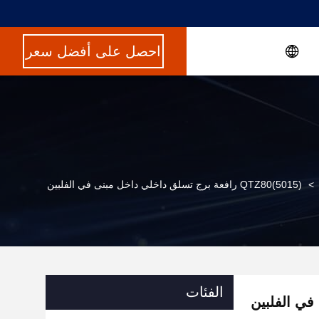
احصل على أفضل سعر
>
QTZ80(5015) رافعة برج تسلق داخلي داخل مبنى في الفلبين
الفئات