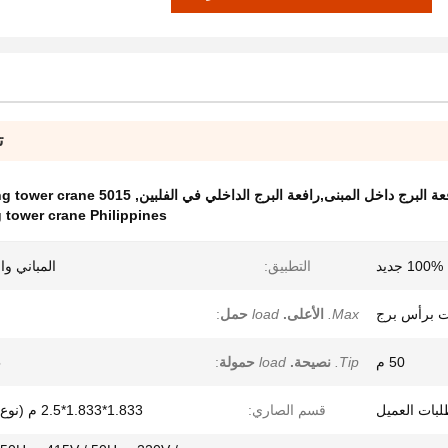
ت
5015 inside building tower crane
,
g tower crane Philippines
100% جديد
التطبيق:
المباني وا
ت برأس برج
Max.
الأعلى.
load
حمل
:
50 م
Tip.
نصيحة.
load
حمولة
:
5
قسم الصاري:
1.833*1.833*2.5 م (نوع بلكوك)