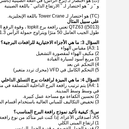
(ت) هو اختصار لـ (برج الرأس) في اللغة الصينية (تاشي
و " ز " هو اختصار لـ " الارتفاع الذاتي " باللغة الصينية
(TC) هو اختصار لـ Tower Crane باللغة الإنجليزية.
على سبيل المثال
طول الجيب العامل 50 مترًا ويتراوح حمولة الرأس 1.3 طنًا عندما يكون طول الجيب 50 مترًا.
السؤال 3:
ما هي الأجزاء الاختيارية للرافعات البرجية؟
A3: 1) مقياس الهواء
2) مكيف الهواء لمقصورة التشغيل
3) مربع أسود لسيارة القيادة
4) التحكم عن بعد
5) التحكم الكامل في VFD (محرك تردد متغير)
السؤال 4:
ما هي الميزة لرافعات برج التسلق الداخلي
A4: 1) يتم ترتيب رافعة البرج الداخلية المتسلقة 
في وسط وسط المدينة.
2) تحسين الكفاءة مع مساحة عمل كبيرة.
3) تخفيض التكاليف للمباني العالية باستخدام أقسام الصمام أقل.
س5: كيفية تأكيد نموذج رافعة البرج المناسب؟
A5: أصدقائي الأعزاء، إذا كنت غير متأكد من نوع رافعة البرج / نموذج، يرجى إخبارنا المعلمات الأساسية أدناه كما يلي:
1) ارتفاع المبنى الكلي
2) قدرة الحمل القصوى و قدرة الحمل الرئيسي.