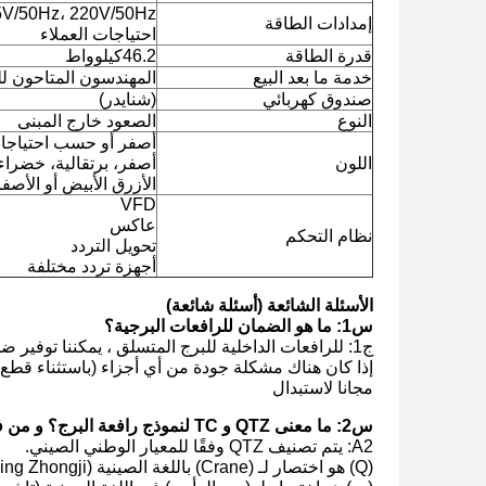
إمدادات الطاقة
احتياجات العملاء
قدرة الطاقة
46.2كيلوواط
خدمة ما بعد البيع
المهندسون المتاحون ل
صندوق كهربائي
(شنايدر)
النوع
الصعود خارج المبنى
أصفر أو حسب احتياجات
اللون
أصفر، برتقالية، خضراء 
الأزرق الأبيض أو الأصفر
VFD
عاكس
نظام التحكم
تحويل التردد
أجهزة تردد مختلفة
الأسئلة الشائعة
(أسئلة شائعة)
س1: ما هو الضمان للرافعات البرجية؟
ج1: للرافعات الداخلية للبرج المتسلق ، يمكننا توفير ضمان لمدة عام.
إذا كان هناك مشكلة جودة من أي أجزاء (باستثناء قطع ا
مجانا لاستبدال
س2: ما معنى QTZ و TC لنموذج رافعة البرج؟ و من فضلكم أوضحوا.
A2: يتم تصنيف QTZ وفقًا للمعيار الوطني الصيني.
(Q) هو اختصار لـ (Crane) باللغة الصينية (Qing Zhongji) ؛