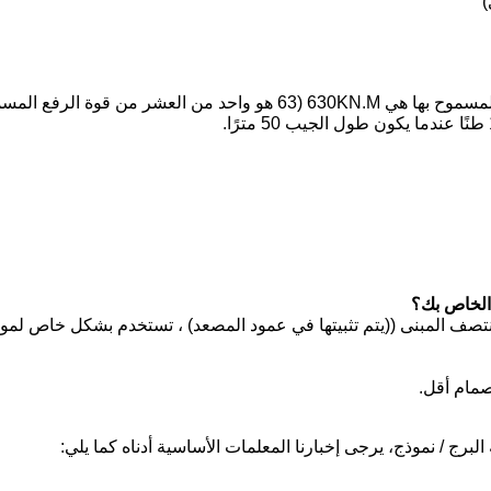
)
QTZ63 ((5013) تعني رافعة برج topkit ، وقوة الرفع المسموح بها هي 630KN.M (63 هو واحد من العشر م
 الخاص بك؟
في منتصف المبنى ((يتم تثبيتها في عمود المصعد) ، تستخدم بشكل خاص لمو