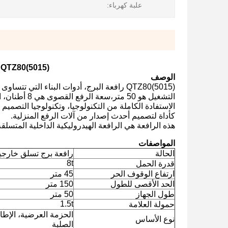
علبة كهرباء:
QTZ80(5015) رافعة برج تسلق داخلي داخل مبنى في الفلبين
الوصف
QTZ80(5015) رافعة البرج، أدوات البناء الت
التشغيل هو 50 متر،سعة الرفع القصوى هي 8 أطنان، الحد الأقصى للارتفاع يمكن أن يبلغ 150 م و عزم الدوران الرقمي هو 800 kN • م.
الاستفادة الكاملة من التكنولوجيا، وتكنولوجيا التصمي
كأداة لتصميم أحدث إصدار من آلات الرفع المنزلية.
هذه الرافعة هي الرافعة الهيدروليكية الداخلية المتسل
المواصفات
الحالة
رافعة برج تسلق خارجية ج
8t
قدرة الحمل
ارتفاع الوقوف الحر
45 متر
الحد الأقصى للطول
150 متر
طول الجهاز
50 متر
1.5t
حمولة العلامة
الحزمة العرضية، الإطار
نوع الأساس
الصلبة