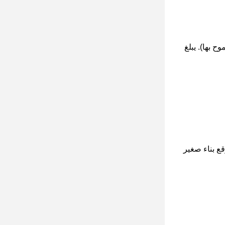
ن قوة الرفع المسموح بها). يبلغ
قع بناء صغير