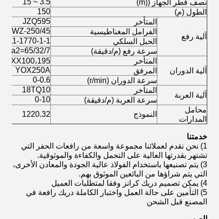
3.5 ~ 15
نصف قطر الجهاز ((m)
150
الطول (م)
JZQ595
المتأخر
YWZ-250/45
الفرامل المغناطيسية
آلية رفع
7-11-1770-1-1
الحبل السلكي
a2=65/32/7
سرعة رفع (م/دقيقة)
المتأخر
XX100،195
YOX250A
آلية الدوران
المرفق
0-0.6
سرعة الدوران (r/min)
18TQ10
المتأخر
آلية العربة
0-10
سرعة العربة (م/دقيقة)
محامل
النموذج
1220.32
المدارات
خدمتنا
1) نحن نقدم لعملائنا مجموعة واسعة من رافعات الحفر التي
تشتهر بقدرتها العالية على التحمل والكفاءة والموثوقية.
3) يتم تصنيعها باستخدام الفولاذ عالية الجودة والمعادن الأخرى،
التي يتم شراؤها من البائعين الموثوق بهم.
4) يمكن تصميم دريك كرانز وفقا لمتطلبات العميل
5) التأمين على حالة العمل واختبار الكاملة دريك رافعة في
المصنع قبل الشحن
الصور