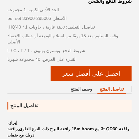
شروط الدفع والشحن
الحد الأدنى لكمية: 1 مجموعة
الأسعار: $29500-33900 per set
تفاصيل التغليف: تعبئة عارية ، حاويات 1 * 40'HQ.
وقت التسليم: بعد 15 يومًا من استلام الوديعة أو خطاب الاعتماد
الأصلي
شروط الدفع: ويسترن يونيون ، L / C ، T / T
القدرة على العرض: 40 مجموعة شهريا
احصل على أفضل سعر
تفاصيل المنتج
وصف المنتج
تفاصيل المنتج
إبراز:
رافعة 3t QD30 مع 15m boom,رافعة البرج ذات النوع العلوي,رافعة
دريك مع ضمان