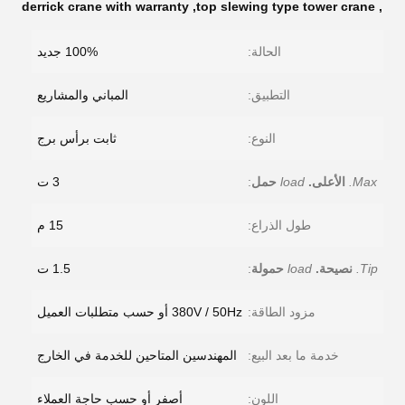
derrick crane with warranty
,
top slewing type tower crane
,
الحالة:
100% جديد
التطبيق:
المباني والمشاريع
النوع:
ثابت برأس برج
Max.
الأعلى.
load
حمل
:
3 ت
طول الذراع:
15 م
Tip.
نصيحة.
load
حمولة
:
1.5 ت
مزود الطاقة:
380V / 50Hz أو حسب متطلبات العميل
خدمة ما بعد البيع:
المهندسين المتاحين للخدمة في الخارج
اللون:
أصفر أو حسب حاجة العملاء