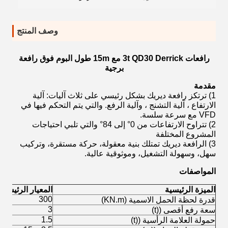
وصف المنتج
رافعات 3t QD30 Derrick مع 15m طول البوم فوق رافعة
برجية
مقدمة
1) ترتكز رافعة ديريك بشكل رئيسي على ثلاث آليات: آلية
الارتفاع ، آلية التشنج ، وآلية الرفع. والتي يتم التحكم فيها في
VFD مع سرعة سلسة.
2) تتراوح الارتفاعات من 0° إلى 84° والتي تلبي احتياجات
المشروع المختلفة
3) الرافعة ديريك تمتلك بنية معقولة، حركة مستقرة، وتركيب
سهل، وسهولة التشغيل، وموثوقية عالية.
المواصفات
الميزة الرئيسية
المعيار الرئيسي
300
قدرة لحظة الحمل الاسمية (KN.m)
3
سعة رفع أقصى ((t)
1.5
حمولة العلامة الرأسية ((t)