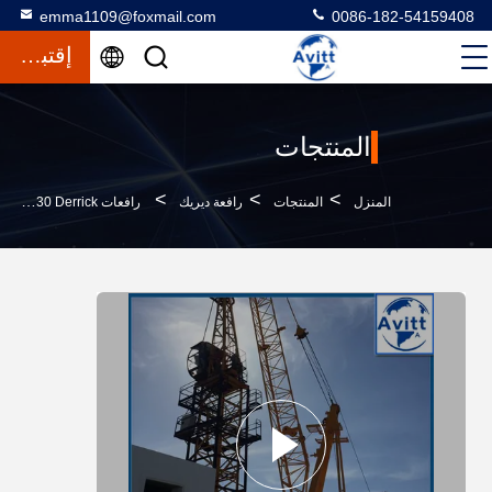
emma1109@foxmail.com
0086-182-54159408
إقتباس
المنتجات
>
>
>
المنزل
المنتجات
رافعة ديريك
رافعات 3t QD30 Derrick مع 15m طول البوم فوق رافعة برجية