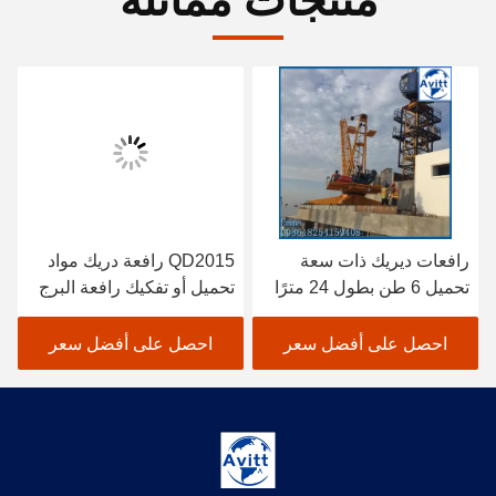
منتجات مماثلة
رافعات ديريك ذات سعة
QD2015 رافعة دريك مواد
تحميل 6 طن بطول 24 مترًا
تحميل أو تفكيك رافعة البرج
لارتفاع 150 مترًا
الداخلي
احصل على أفضل سعر
احصل على أفضل سعر