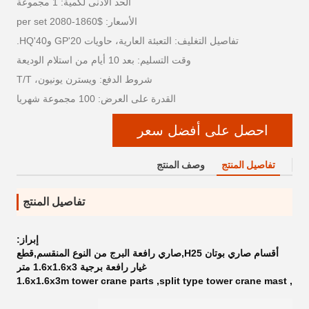
الحد الأدنى لكمية: 1 مجموعة
الأسعار: $1860-2080 per set
تفاصيل التغليف: التعبئة العارية، حاويات 20'GP و40'HQ.
وقت التسليم: بعد 10 أيام من استلام الوديعة
شروط الدفع: ويسترن يونيون، T/T
القدرة على العرض: 100 مجموعة شهريا
احصل على أفضل سعر
تفاصيل المنتج
وصف المنتج
تفاصيل المنتج
إبراز:
أقسام صاري بوتان H25,صاري رافعة البرج من النوع المنقسم,قطع
غيار رافعة برجية 1.6x1.6x3 متر
1.6x1.6x3m tower crane parts
,
split type tower crane mast
,