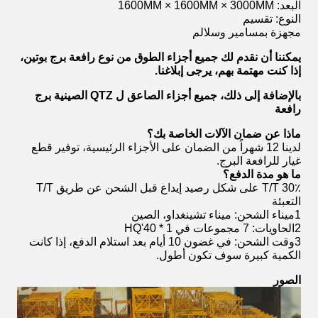
البعد: 1600MM × 1600MM × 3000MM
النوع: تقسيم
مجهزة بمسامير وسلالم
يمكننا أن نقدم لك جميع أجزاء الطوق من نوع رافعة برج بوتين،
إذا كنت مهتمة بهم، يرجى إبلاغنا.
بالإضافة إلى ذلك، جميع أجزاء الصاعق ل QTZ الصينية برج
رافعة
ماذا عن ضمان الآلات الخاصة بك؟
لدينا 12 شهراً من الضمان على الأجزاء الرئيسية، توفير قطع
غيار للرافعة البرج.
ما هو مدة الدفع؟
T/T 30٪ على شكل رصيد إيداع قبل الشحن عن طريق T/T
التعبئة
1ميناء الشحن: ميناء تشينغداو، الصين
2الحاويات: 7 مجموعات في 1 * 40'HQ
3وقت الشحن: في غضون 10 أيام بعد استلام الدفع، إذا كانت
الكمية كبيرة سوف تكون أطول.
الصور