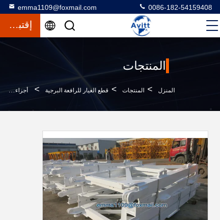
emma1109@foxmail.com
0086-182-54159408
إقتباس
المنتجات
>
>
>
المنزل
المنتجات
قطع الغيار للرافعة البرجية
أجزاء الصاعقة من Potain H25 14C 1.6*1.6*3m النوع المنقسم أو العقابي