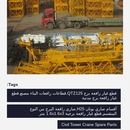
Tags:
قطع غيار رافعة برج QTZ125,قطاعات رافعات البناء مصنع,قطع
غيار رافعة برج مدنية
أقسام صاري بوتان H25,صاري رافعة البرج من النوع
المنقسم,قطع غيار رافعة برجية 1.6x1.6x3 متر
Civil Tower Crane Spare Parts