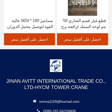
قطع غيار قسم الصاري 50
مسامير M24 * 190 عالية
مم لوحة السمك لرافعة برج
القوة لتوصيل محمل الدوران
بوتين L46
لبرج Crame
احصل على أفضل سعر
احصل على أفضل سعر
JINAN AVITT INTERNATIONAL TRADE CO.,
LTD-HYCM TOWER CRANE
emma1109@foxmail.com
0086-182-54159408