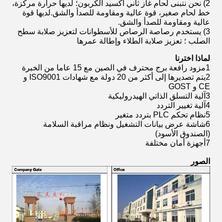
2) نحن نتبنى لحام غاز ثاني أكسيد الكربون؛ لديها حرارة مركزة،
خط لحام صغير، قوة عالية ومقاومة للصدأ والشق.لديها قوة
عالية ومقاومة للصدأ والشق.
3) يستخدم رصاصة الرصاص للأسطوانات لتعزيز صلابة سطح
الصلب ؛ تعزيز صلابة الطلاء وإطالة عمرها
لماذا اخترنا
1مزود رافعة برج محترف في الصين مع 15 عاما من الخبرة
2يتم تصديرها إلى أكثر من 20 دولة مع شهادات ISO9001 و
CE و GOST
3آلية التسلق الذاتي الهيدروليكية
4آلية تغيير التردد
5نظام تحكم PLC بتردد متغير
6شاشة عرض بيانات التشغيل ونظام مراقبة السلامة
(الصندوق الأسود)
7أجهزة أمان مختلفة
الصور