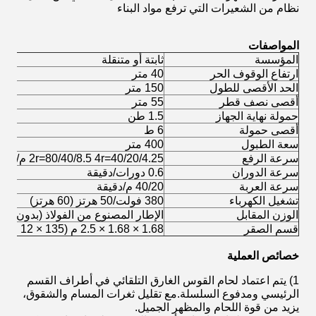
نظام من الشعيرات التي ترفع مواد البناء
المواصفات
المؤسسة
ثابتة أو متنقلة
ارتفاع الوقوف الحر
40 متر
الحد الأقصى للطول
150 متر
أقصى نصف قطر
55 متر
حمولة نهاية الجهاز
1.5 طن
أقصى حمولة
6 ط
سعة الطبول
400 متر
سرعة الرفع
2r=80/40/8.5 4r=40/20/4.25 م/دقيقة
سرعة الدوران
0.6 دورات/دقيقة
سرعة العربة
40/20 م/دقيقة
تشغيل الكهرباء
380 فولت/50 هرتز (60 هرتز)
الوزن المقابل
الإطار المصنوع من الفولاذ (بدون الخ
قسم الصقر
1.68 × 1.68 × 2.5 م (135 × 12 فولاذ مربع)
خصائص العملية
1) يتم اعتماد لحام القوس الغارق التلقائي في أطراف القسم
الرئيسي ومدفوع السلسلة.مع تقليل ثغرات المسام والشقوق،
يزيد من قوة اللحام والمظهر الجميل.