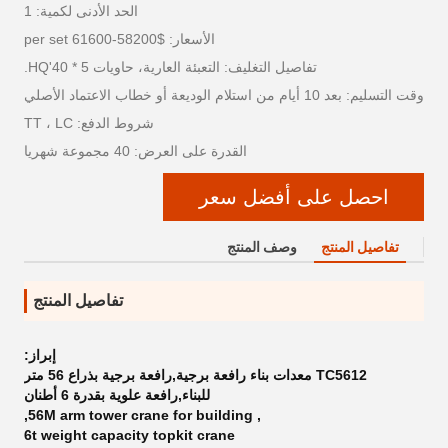
الحد الأدنى لكمية: 1
الأسعار: $58200-61600 per set
تفاصيل التغليف: التعبئة العارية، حاويات 5 * 40'HQ.
وقت التسليم: بعد 10 أيام من استلام الوديعة أو خطاب الاعتماد الأصلي
شروط الدفع: TT ، LC
القدرة على العرض: 40 مجموعة شهريا
احصل على أفضل سعر
تفاصيل المنتج
وصف المنتج
تفاصيل المنتج
إبراز:
TC5612 معدات بناء رافعة برجية,رافعة برجية بذراع 56 متر
للبناء,رافعة علوية بقدرة 6 أطنان
,
56M arm tower crane for building
,
6t weight capacity topkit crane