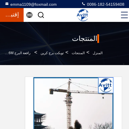
emma1109@foxmail.com
0086-182-54159408
إقتباس
المنتجات
>
>
>
المنزل
المنتجات
توبكت برج كرين
رافعة البرج TC5612 56M ذراع 6t الوزن معدات البناء