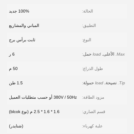
الحالة:
100% جديد
التطبيق:
المباني والمشاريع
النوع:
ثابت برأس برج
Max.
الأعلى.
load
حمل
:
6 ر
طول الذراع:
50 م
Tip.
نصيحة.
load
حمولة
:
1.5 طن
مزود الطاقة:
380V / 50Hz أو حسب متطلبات العميل
قسم الصاري:
1.6 * 1.6 * 2.5 م (نوع blcok)
علبة كهرباء:
(شنايدر)