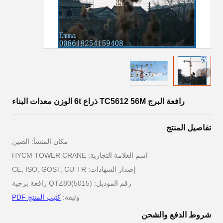
رافعة البرج TC5612 56M ذراع 6t الوزن معدات البناء
تفاصيل المنتج
مكان المنشأ: الصين
اسم العلامة التجارية: HYCM TOWER CRANE
إصدار الشهادات: CE, ISO, GOST, CU-TR
رقم الموديل: QTZ80(5015) رافعة برجية
وثيقة:
كتيب المنتج PDF
شروط الدفع والشحن