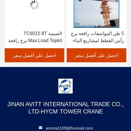
5 طن المواصفات رافعة برج
الصينية TC6015 8T
رأس القطط لمشاريع البناء
Max.Load Topkit برج رافعة
المدني
مصنع السعر للبيع
احصل على أفضل سعر
احصل على أفضل سعر
JINAN AVITT INTERNATIONAL TRADE CO.,
LTD-HYCM TOWER CRANE
emma1109@foxmail.com