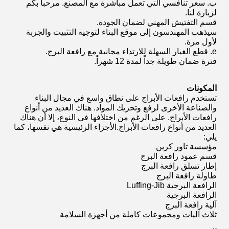
ب. سعر تنافسي التي تعمل مباشرة مع المصنع. مرحبا بكم
لزيارة لنا.
قسم التفتيش المهني لضمان الجودة.
سيذهب المهندسون إلى موقع البناء لتوجيه التثبيت والجربة
لأول مرة.
e. قطع الغيار السهلة للارتداء مجانية مع رافعة البرج.
فترة ضمان طويلة جداً لمدة 12 شهراً.
المكونات
تستخدم رافعات الأبراج على نطاق واسع في مجال البناء
والصناعة الأخرى لرفع وتحريك المواد. هناك العديد من أنواع
رافعات الأبراج. على الرغم من اختلافها في النوع، إلا أن هناك
العديد من أنواع رافعات الأبراج.الأجزاء الرئيسية هي نفسها، كما
يلي:
مؤسسة تاور كرين
قسم عمود رافعة البرج
إطار تسلق رافعة البرج
طاولة رافعة البرج
الرافعة البرجية Luffing-Jib
الرافعة البرجية
آلية رافعة البرج
ثلاث آليات ومجموعات كاملة من أجهزة السلامة