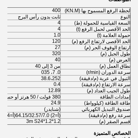
400
لحظة الرفع المسموح بها (KN.M)
النوع
ثابت بدون رأس البرج
4
السعة القياسية للحمولة (ط)
4
الحد الأقصى لحمل الرفع (t)
1.0
حمولة العلامة (t)
120
الحد الأقصى لارتفاع الرفع (م)
27
ارتفاع الوقوف الحر (م)
320
طول الحبل (م)
40
العرض (م)
نطاق العمل (م)
من 3 إلى 40
سرعة الدوران (r/min)
0. 7، 035
التبول في عربة (م/دقيقة)
38.6،252
0.4
سرعة الارتفاع (م/دقيقة)
12.89
طول الجيب العداد (م)
إمدادات الطاقة
380 فولت / 50 هرتز أو حسب متطلبات العميل
24.9
طاقة الطاقة (كيلوواط)
صندوق التبديل الكهربائي
(شنايدر)
سرعة رفع (م/دقيقة)
(أ=2) 64.15/32.57/7.0(أ=4) 32.14/15.60/3.5
1.2*1.2*3m S24
قسم الصقر (م)
الخصائص المتميزة