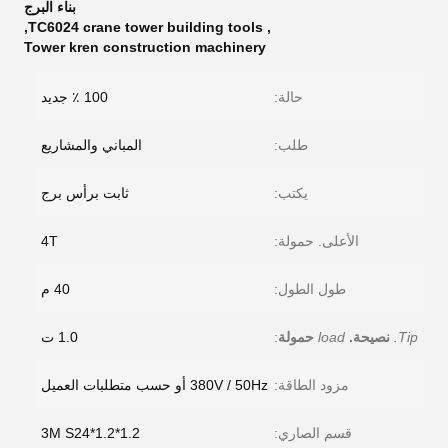
بناء البرج
,
TC6024 crane tower building tools
,
Tower kren construction machinery
حالة:
100 ٪ جديد
طلب:
المباني والمشاريع
يكتب:
ثابت برأس برج
الأعلى. حمولة:
4T
طول الطول:
40 م
Tip.
نصيحة.
load
حمولة
:
1.0 ت
مزود الطاقة:
380V / 50Hz أو حسب متطلبات العميل
قسم الصاري:
1.2*1.2*3M S24