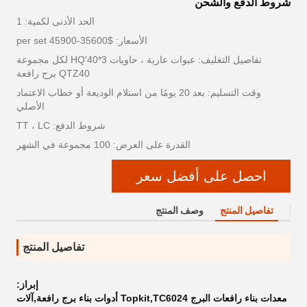
شروط الدفع والشحن
الحد الأدنى لكمية: 1
الأسعار: $35600-45900 per set
تفاصيل التغليف: عبوات عارية ، حاويات 3*40'HQ لكل مجموعة
QTZ40 برج رافعة
وقت التسليم: بعد 20 يومًا من استلام الوديعة أو خطاب الاعتماد
الأصلي
شروط الدفع: TT ، LC
القدرة على العرض: 100 مجموعة في الشهر
احصل على أفضل سعر
تفاصيل المنتج
وصف المنتج
تفاصيل المنتج
إبراز:
معدات بناء رافعات البرج Topkit,TC6024 أدوات بناء برج رافعة,آلات