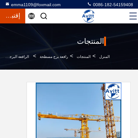
emma1109@foxmail.com
0086-182-54159408
إقتباس
المنتجات
>
>
>
المنزل
المنتجات
رافعة برج مسطحة
الرافعة البرجية QTZ40 بدون رأس 27m ارتفاع حر مع 1.2 * 3m S24 قطاعات القطب