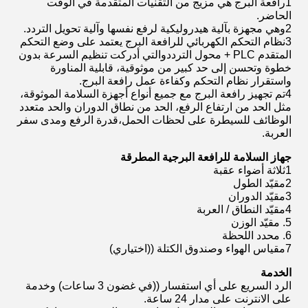
1رافعة البرج هي مزيج من التقنيات المتقدمة في الوقت
الحاضر.
2وهي مجهزة بآلية هيدروليكية لرفع نفسها وآلية تحويل التردد.
3نظام التحكم الكهربائي للرافعة البرج يعتمد على وضع التحكم
المتقدم PLC + محول الترددوالتي أدركت تنظيم السرعة بدون
خطوة وتحسن إلى حد كبير من موثوقية، قابلية المناورة
واستقرار نظام التحكم وكفاءة عمل رافعة البرج.
4تم تجهيز رافعة البرج مع جميع أنواع أجهزة السلامة الموثوقة،
مثل الحد من ارتفاع الرفع، الحد من نطاق الدوران والحد متعدد
الوظائف للسيطرة على لحظات الحمل،قدرة الرفع ومدى سفر
العربة.
جهاز السلامة للرافعة البرجية المطرقة
1ثلاثة أضواء عقبة
2مقيّد الطول
3مقيّد الدوران
4مقيّد النطاق / العربة
5. مقيّد الوزن
6. محدد اللحظة
7مقياس الهواء وصندوق الكتلة ((اختياري)
الخدمة
الرد السريع على أي استفسار ((في غضون 3 ساعات) وخدمة
على الانترنت على مدار 24 ساعة.