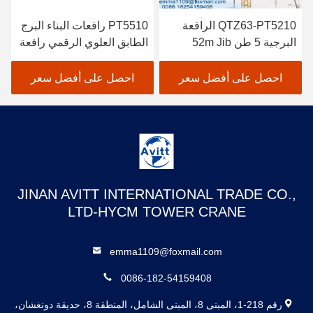
QTZ63-PT5210 الرافعة
PT5510 رافعات البناء البرج
البرجية 5 طن 52m Jib
الطابق العلوي الرقمي رافعة
الطويل بناء بناء الرافعة
البرج مواصفات 6t
احصل على أفضل سعر
احصل على أفضل سعر
JINAN AVITT INTERNATIONAL TRADE CO.,
LTD-HYCM TOWER CRANE
emma1109@foxmail.com
0086-182-54159408
رقم 218-1، المبنى 8، المبنى الشامل، المنطقة 8، حديقة دونغشان،