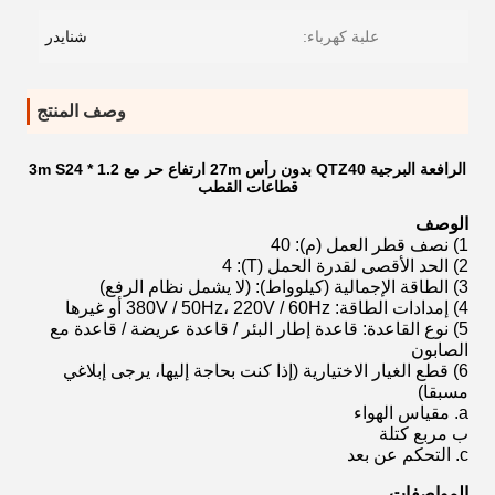
علبة كهرباء:
شنايدر
وصف المنتج
الرافعة البرجية QTZ40 بدون رأس 27m ارتفاع حر مع 1.2 * 3m S24
قطاعات القطب
الوصف
1) نصف قطر العمل (م): 40
2) الحد الأقصى لقدرة الحمل (T): 4
3) الطاقة الإجمالية (كيلوواط): (لا يشمل نظام الرفع)
4) إمدادات الطاقة: 380V / 50Hz، 220V / 60Hz أو غيرها
5) نوع القاعدة: قاعدة إطار البئر / قاعدة عريضة / قاعدة مع
الصابون
6) قطع الغيار الاختيارية (إذا كنت بحاجة إليها، يرجى إبلاغي
مسبقا)
a. مقياس الهواء
ب مربع كتلة
c. التحكم عن بعد
المواصفات