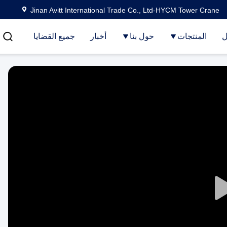
Jinan Avitt International Trade Co., Ltd-HYCM Tower Crane
ل
المنتجات
حول بنا
أخبار
جميع القضايا
Play
Video