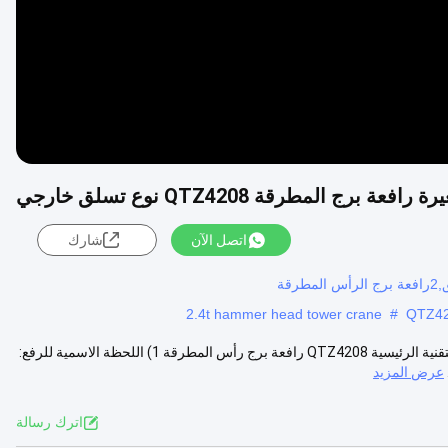
ة برج المطرقة QTZ4208 نوع تسلق خارجي
اتصل الآن
شارك
2.4t hammer head tower crane
#
صناعة صغيرة رافعة برج المطرقة QTZ4208 نوع تسلق خارجي المعلمات التقنية الرئيسية QTZ4208 رافعة برج رأس المطرقة 1) اللحظة الاسمية للرفع:
عرض المزيد
اترك رسالة