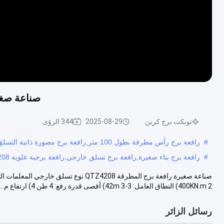
صناعة صغيرة رافع
توبكت برج كرين
2025-08-29
344 الرؤى
#
رافعة برج رأس مطرقة بطول 100 متر,رافعة برج مصورة ذاتية التسلق,2رافعة برج الرأس المطرقة
#
رافعة برج بناء صغيرة,رافعة برج تسلق خارجي,رافعة برجية علوية QTZ4208
400KN.m 2) النطاق العامل: 3-42m 3) أقصى قدرة رفع: 4 طن 4) ارتفاع م...
رسائل الزائر