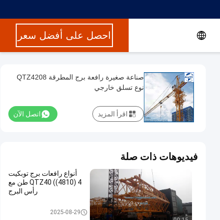
احصل على أفضل سعر
صناعة صغيرة رافعة برج المطرقة QTZ4208
نوع تسلق خارجي
اقرأ المزيد
اتصل الآن
فيديوهات ذات صلة
أنواع رافعات برج توبكيت
QTZ40 ((4810) 4 طن مع
رأس البرج
توبكت برج كرين
2025-08-29