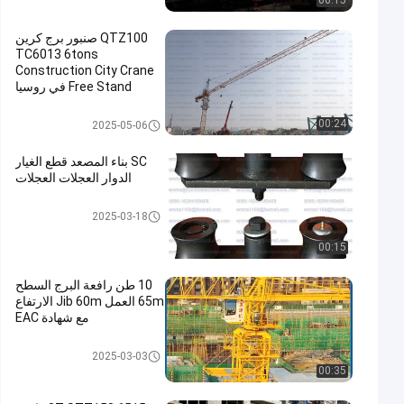
00:15
QTZ100 صنبور برج كرين
TC6013 6tons
Construction City Crane
Free Stand في روسيا
توبكت برج كرين
00:24
2025-05-06
SC بناء المصعد قطع الغيار
الدوار العجلات العجلات
قطع الغيار من الرافعات
2025-03-18
00:15
10 طن رافعة البرج السطح
65m العمل Jib 60m الارتفاع
مع شهادة EAC
رافعة برج مسطحة
2025-03-03
00:35