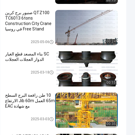
00:15
QTZ100 صنبور برج كرين
TC6013 6tons
Construction City Crane
Free Stand في روسيا
توبكت برج كرين
00:24
2025-05-06
SC بناء المصعد قطع الغيار
الدوار العجلات العجلات
قطع الغيار من الرافعات
2025-03-18
00:15
10 طن رافعة البرج السطح
65m العمل Jib 60m الارتفاع
مع شهادة EAC
رافعة برج مسطحة
2025-03-03
00:35