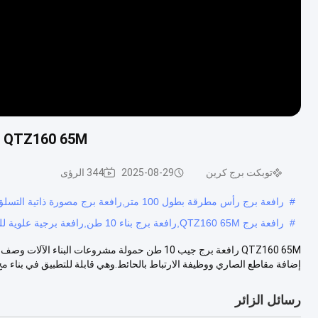
QTZ160 65M رافعة برج جيب 10 طن حمولة مشروعات البناء الآلات
توبكت برج كرين
2025-08-29
344 الرؤى
#
رافعة برج رأس مطرقة بطول 100 متر,رافعة برج مصورة ذاتية التسلق,2رافعة برج الرأس المطرقة
#
رافعة برج QTZ160 65M,رافعة برج بناء 10 طن,رافعة برجية علوية للبناء
QTZ160 65M رافعة برج جيب 10 طن حمولة مشروعات الب
إضافة مقاطع الصاري ووظيفة الارتباط بالحائط.وهي قابلة للتطبيق في بناء مخ.
رسائل الزائر