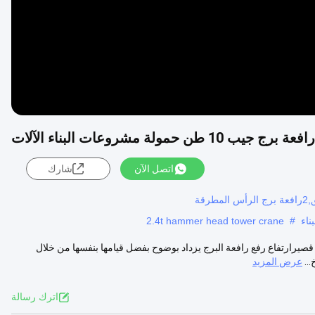
اتصل الآن
شارك
2.4t hammer head tower crane
#
ناء الآلات وصف قصيرارتفاع رفع رافعة البرج يزداد بوضوح بفضل قيامها بنفسها من خلال
..
عرض المزيد
اترك رسالة