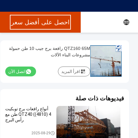
احصل على أفضل سعر
QTZ160 65M رافعة برج جيب 10 طن حمولة
مشروعات البناء الآلات
اقرأ المزيد
اتصل الآن
فيديوهات ذات صلة
أنواع رافعات برج توبكيت
QTZ40 ((4810) 4 طن مع
رأس البرج
توبكت برج كرين
2025-08-29