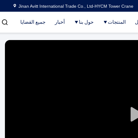
Jinan Avitt International Trade Co., Ltd-HYCM Tower Crane
ل
المنتجات
حول بنا
أخبار
جميع القضايا
Play
Video