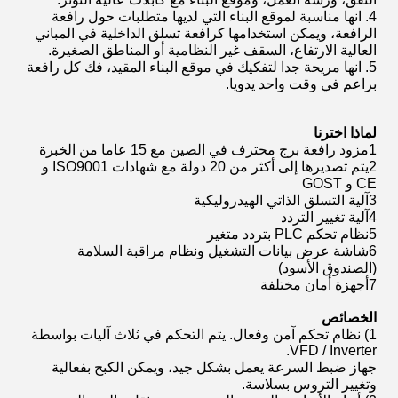
4. انها مناسبة لموقع البناء التي لديها متطلبات حول رافعة
الرافعة، ويمكن استخدامها كرافعة تسلق الداخلية في المباني
العالية الارتفاع، السقف غير النظامية أو المناطق الصغيرة.
5. انها مريحة جدا لتفكيك في موقع البناء المقيد، فك كل رافعة
براعم في وقت واحد يدويا.
لماذا اخترنا
1مزود رافعة برج محترف في الصين مع 15 عاما من الخبرة
2يتم تصديرها إلى أكثر من 20 دولة مع شهادات ISO9001 و
CE و GOST
3آلية التسلق الذاتي الهيدروليكية
4آلية تغيير التردد
5نظام تحكم PLC بتردد متغير
6شاشة عرض بيانات التشغيل ونظام مراقبة السلامة
(الصندوق الأسود)
7أجهزة أمان مختلفة
الخصائص
1) نظام تحكم آمن وفعال. يتم التحكم في ثلاث آليات بواسطة
VFD / Inverter.
جهاز ضبط السرعة يعمل بشكل جيد، ويمكن الكبح بفعالية
وتغيير التروس بسلاسة.