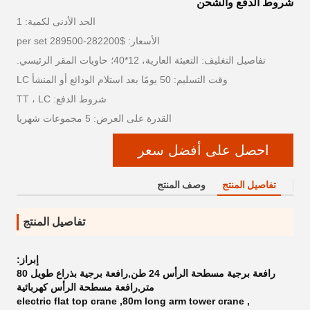
شروط الدفع والشحن
الحد الأدنى لكمية: 1
الأسعار: $282200-289500 per set
تفاصيل التغليف: التعبئة العارية، 12*40؛ حاويات المقر الرئيسي.
وقت التسليم: 50 يومًا بعد استلام الودائع أو المنشأ LC
شروط الدفع: TT ، LC
القدرة على العرض: 5 مجموعات شهريا
احصل على أفضل سعر
تفاصيل المنتج
وصف المنتج
تفاصيل المنتج
إبراز:
رافعة برجية مسطحة الرأس 24 طن,رافعة برجية بذراع طويل 80
متر,رافعة مسطحة الرأس كهربائية
electric flat top crane
,
80m long arm tower crane
,