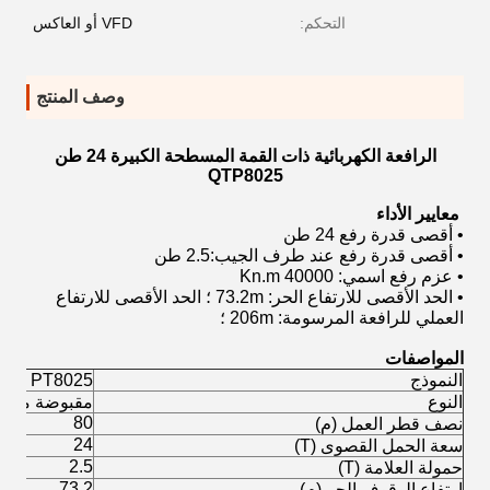
التحكم:
VFD أو العاكس
وصف المنتج
الرافعة الكهربائية ذات القمة المسطحة الكبيرة 24 طن
QTP8025
معايير الأداء
• أقصى قدرة رفع 24 طن
• أقصى قدرة رفع عند طرف الجيب:2.5 طن
• عزم رفع اسمي: 40000 Kn.m
• الحد الأقصى للارتفاع الحر: 73.2m ؛ الحد الأقصى للارتفاع
العملي للرافعة المرسومة: 206m ؛
المواصفات
النموذج
PT8025 رافعة البرج
النوع
مقبوضة مع ال
80
نصف قطر العمل (م)
24
سعة الحمل القصوى (T)
2.5
حمولة العلامة (T)
73.2
ارتفاع الوقوف الحر (م)