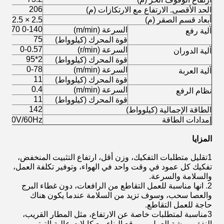
206
الحد الأقصى. الارتفاع مع الارتكازات (م)
أبعاد قسم الصقر (م)
2.5 × 2.5 × 6 ، فولاذ H 293 × 266mm
0-140 0-70
السرعة (m/min)
آلية رفع
75
قوة المحرك (كيلوواط)
0-0.57
السرعة (r/min)
آلية الدوران
2*95
قوة المحرك (كيلوواط)
0-78
السرعة (m/min)
آلية العربة
11
قوة المحرك (كيلوواط)
0.4
السرعة (m/min)
نظام الرفع
11
قوة المحرك (كيلوواط)
142
الطاقة الإجمالية (كيلوواط)
إمدادات الطاقة
50Hz، 220V/60Hz
المزايا
1تقليل متطلبات التفكيك، وزن أقل، ارتفاع التثبيت المنخفض،
تفكيك كل عمود في وقت واحد في الهواء، وتوفير تكلفة العمل،
والسلامة والسرعة.
2. انها مناسبة للعمل التقاطع من الرافعات، دون غطاء البرج
والعصا سحب، وسوف تزيد من السلامة عندما يكون هناك
حاجة للعمل التقاطع.
3مناسبة لمتطلبات خاصة عن الارتفاع، مثل المطار القريب،
النفق، ورشة العمل، وموقع البناء مع كابلات عالية التوتر.