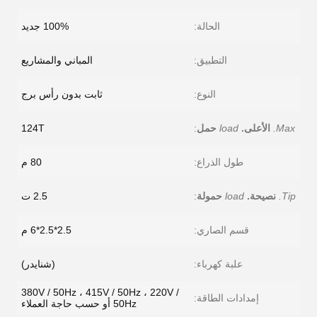
الحالة:
100% جديد
التطبيق:
المباني والمشاريع
النوع:
ثابت بدون رأس برج
Max.
الأعلى.
load
حمل
:
124T
طول الذراع:
80 م
Tip.
نصيحة.
load
حمولة
:
2.5 ت
قسم الصاري:
2.5*2.5*6 م
علبة كهرباء:
(شنايدر)
380V / 50Hz ، 415V / 50Hz ، 220V /
إمدادات الطاقة:
50Hz أو حسب حاجة العملاء