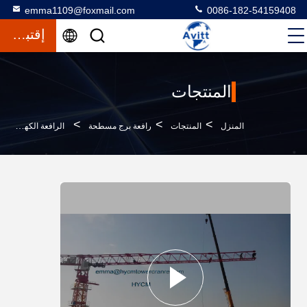
emma1109@foxmail.com
0086-182-54159408
إقتباس
المنتجات
>
>
>
المنزل
المنتجات
رافعة برج مسطحة
الرافعة الكهربائية ذات القمة المسطحة الكبيرة 24 طن QTP8025