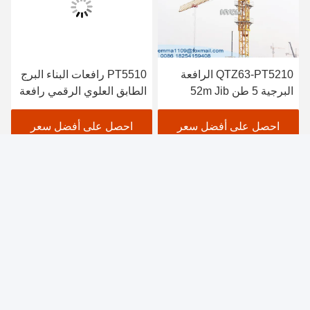
QTZ63-PT5210 الرافعة
PT5510 رافعات البناء البرج
البرجية 5 طن 52m Jib
الطابق العلوي الرقمي رافعة
الطويل بناء بناء الرافعة
البرج مواصفات 6t
احصل على أفضل سعر
احصل على أفضل سعر
JINAN AVITT INTERNATIONAL TRADE CO.,
LTD-HYCM TOWER CRANE
emma1109@foxmail.com