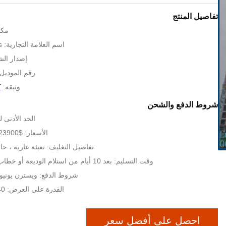
تفاصيل المنتج
مكا
اسم العلامة التجارية: AVITT or others
إصدار الشهادا
رقم الموديل: ر
وثيقة:
ك
شروط الدفع والشحن
الحد الأدنى لكمية:
الأسعار: $23900-25600 per set
تفاصيل التغليف: تعبئة عارية ، حاويات 1 * 
وقت التسليم: بعد 10 أيام من استلام الوديعة أو خطاب الاعتماد الأصلي
شروط الدفع: ويسترن يونيون ،  ، T / T
القدرة على العرض: 40 مجموعة شهريا
احصل على أفضل سعر