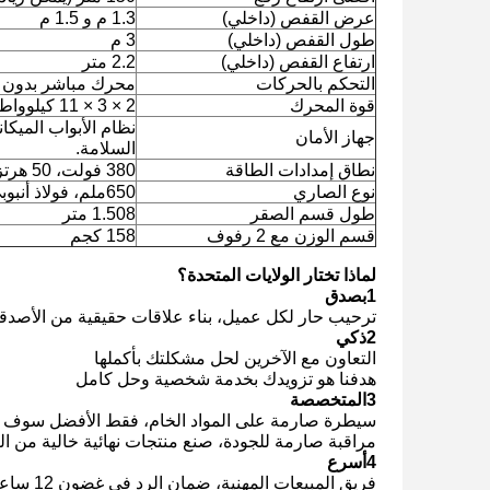
عرض القفص (داخلي)
1.3 م و 1.5 م
طول القفص (داخلي)
3 م
ارتفاع القفص (داخلي)
2.2 متر
التحكم بالحركات
محرك مباشر بدون
قوة المحرك
2 × 3 × 11 كيلوواط
نظام الأبواب الميكا
جهاز الأمان
السلامة.
نطاق إمدادات الطاقة
380 فولت، 50 هرتز أو 60 هرتز، 3 مراحل
نوع الصاري
650ملم، فولاذ أنبوبي مع رف متكامل
طول قسم الصقر
1.508 متر
قسم الوزن مع 2 رفوف
158 كجم
لماذا تختار الولايات المتحدة؟
1بصدق
ترحيب حار لكل عميل، بناء علاقات حقيقية من الأصدقاء 
2ذكي
التعاون مع الآخرين لحل مشكلتك بأكملها
هدفنا هو تزويدك بخدمة شخصية وحل كامل
3المتخصصة
سيطرة صارمة على المواد الخام، فقط الأفضل سوف يم
مراقبة صارمة للجودة، صنع منتجات نهائية خالية من ال
4أسرع
فريق المبيعات المهنية، ضمان الرد في غضون 12 ساعة