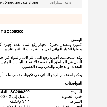
علامة السيارات:
Xingxiang ، sanshang ، جولي أو غيرها
4T SC200/200 مزدوج القفص بناء مبنى الرفع لمشروع الب
الوصف:
كمورد ومصدر محترف لجهاز رفع البناء، تقدم أجهزة أك
يجعلها الخيار النهائي لكل من شركات البناء والتأجير.
للنقل في المناطق المنخفضة الارتفاع ،البنايات المتوسط
التجديد، والدخان، والبحر، وبناء الجسور.
يمكن استخدام الرفع البنائي في تكوينات قفص واحد أو مزد
المواصفات
النموذج
SC200/200 - العادي
قدرة الحمولة
ما يصل إلى 2 × 2000 كجم
السرعة
34.4 م/دقيقة
أقصى ارتفاع رفع
150 متر (يمكن زيادة ارتفاع الرفع عند الطلب)