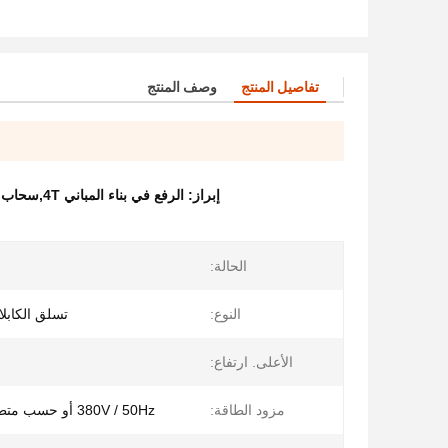
تفاصيل المنتج
وصف المنتج
إبراز:
الرفع في بناء المباني 4T,سحاب بناء المباني المزدوج,جهاز رفع مواد البناء 4T
الحالة:
النوع:
تسلق الكابلا
الأعلى. ارتفاع:
مزود الطاقة:
380V / 50Hz أو حسب متطلبات العميل