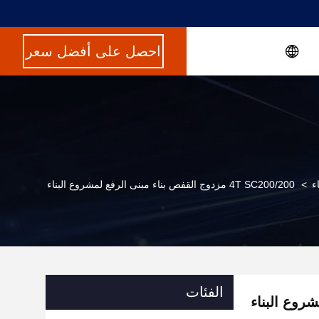
احصل على أفضل سعر
ء
>
4T SC200/200 مزدوج القفص بناء مبنى الرفع لمشروع البناء
الفئات