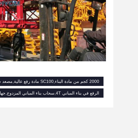
2000 كجم من مادة البناء,SC100 مادة رفع عالية,مصعد صعود البناء
الرفع في بناء المباني 4T,سحاب بناء المباني المزدوج,جهاز رفع مواد البناء 4T