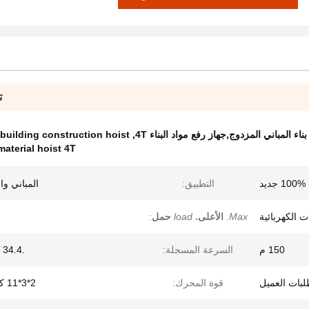
ت
building construction hoist
,
material hoist 4T
100% جديد
التطبيق:
المباني وا
ت الكهربائية
Max.
الأعلى.
load
حمل
:
150 م
السرعة المسجلة:
.34.4 م/دقيقة
قوة المحرك:
2*3*11 كيلو واط