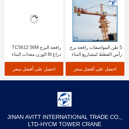
5 طن المواصفات رافعة برج
رافعة البرج TC5612 56M
رأس القطط لمشاريع البناء
ذراع 6t الوزن معدات البناء
المدني
احصل على أفضل سعر
احصل على أفضل سعر
JINAN AVITT INTERNATIONAL TRADE CO.,
LTD-HYCM TOWER CRANE