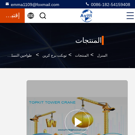
emma1109@foxmail.com
0086-182-54159408
إقتباس
المنتجات
>
>
>
المنزل
المنتجات
توبكت برج كرين
طواحين التسلق الخارجي للإنشاءات البرج QTZ 50 50m مواصفات البوم