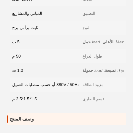
التطبيق:
المباني والمشاريع
النوع:
ثابت برأس برج
Max.
الأعلى.
load
حمل
:
5 ت
طول الذراع:
50 م
Tip.
نصيحة.
load
حمولة
:
1.0 ت
مزود الطاقة:
380V / 50Hz أو حسب متطلبات العميل
قسم الصاري:
1.5*1.5*2.5 م
وصف المنتج