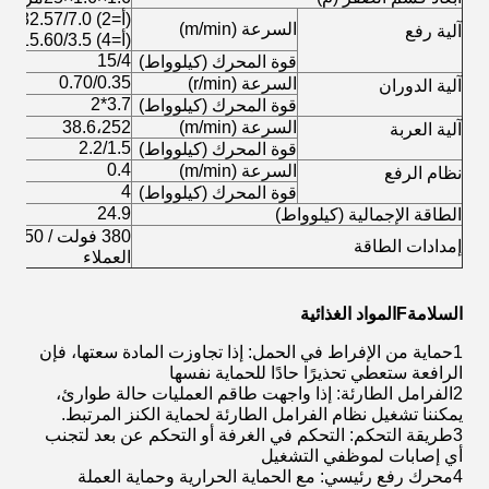
(أ=2) 64.15/32.57/7.0
السرعة (m/min)
آلية رفع
(أ=4) 32.14/15.60/3.5
15/4
قوة المحرك (كيلوواط)
0.70/0.35
السرعة (r/min)
آلية الدوران
3.7*2
قوة المحرك (كيلوواط)
السرعة (m/min)
38.6،252
آلية العربة
2.2/1.5
قوة المحرك (كيلوواط)
0.4
السرعة (m/min)
نظام الرفع
4
قوة المحرك (كيلوواط)
24.9
الطاقة الإجمالية (كيلوواط)
380 فو
إمدادات الطاقة
العملاء
السلامة
F
المواد الغذائية
1حماية من الإفراط في الحمل: إذا تجاوزت المادة سعتها، فإن
الرافعة ستعطي تحذيرًا حادًا للحماية نفسها
2الفرامل الطارئة: إذا واجهت طاقم العمليات حالة طوارئ،
يمكننا تشغيل نظام الفرامل الطارئة لحماية الكنز المرتبط.
3طريقة التحكم: التحكم في الغرفة أو التحكم عن بعد لتجنب
أي إصابات لموظفي التشغيل
4محرك رفع رئيسي: مع الحماية الحرارية وحماية العملة