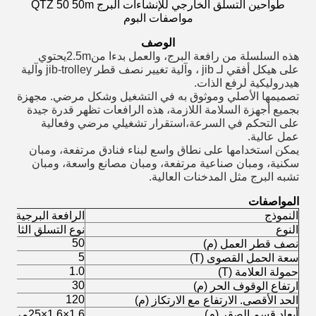
طواحين التسلق الخارجي للإنشاءات البرج QTZ 50 50m
مواصفات البوم
الوصف
هذه السلسلة من رافعة البرج، والعمل بدءا من
2.5m
يحتوي
على هيكل أفقي لـ jib ، وآلية تغيير نصف قطر jib-trolley وآلية
هيدروليكية لرفع الذات.
تصميمها الأصلي وموثوق به في التشغيل وشكل مرضي. مجهزة
بجميع أجهزة السلامة اللازمة، هذه الرافعات تظهر قدرة جيدة
على التحكم في السرعة،استقرار تشغيلي مرضي وفعالية
عمل عالية.
يمكن استخدامها على نطاق واسع لبناء فنادق مرتفعة، ومبان
سكنية، ومبان صناعية مرتفعة، ومبان مصانع واسعة، ومبان
تشبه البرج مثل المدخنات العالية.
المواصفات
النموذج
الرافعة البرجية QTZ50 (TC5010)
النوع
نوع التسلق الثابت 
50
نصف قطر العمل (م)
5
سعة الحمل القصوى (T)
1.0
حمولة العلامة (T)
30
ارتفاع الوقوف الحر (م)
120
الحد الأقصى. الارتفاع مع الارتكاز (م)
أبعاد قسم الصقر (م)
1.6×1.6×25مربع 135 × 10 ملم