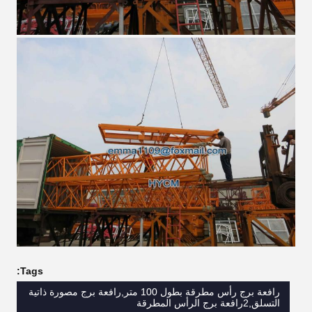
Tags:
رافعة برج رأس مطرقة بطول 100 متر,رافعة برج مصورة ذاتية
التسلق,2رافعة برج الرأس المطرقة