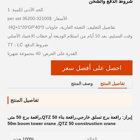
شروط الدفع والشحن
الحد الأدنى لكمية: 1
الأسعار: $32100-35200 per set
تفاصيل التغليف: التعبئة العارية، حاويات 3*40'HQ+1*20'GP.
وقت التسليم: بعد 10 أيام من استلام الوديعة أو خطاب الاعتماد الأصلي
شروط الدفع: TT ، LC
القدرة على العرض: 40 مجموعة شهريا
احصل على أفضل سعر
تفاصيل المنتج
وصف المنتج
تفاصيل المنتج
إبراز:
رافعة برج تسلق خارجي,رافعة بناء QTZ 50,رافعة برج 50 متر
,
50m boom tower crane
,
QTZ 50 construction crane
الحالة:
100% جديد