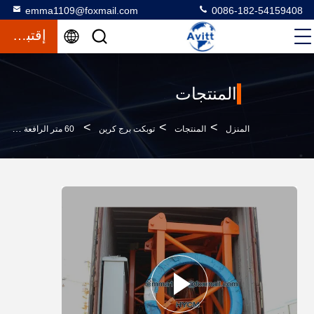
emma1109@foxmail.com
0086-182-54159408
إقتباس
المنتجات
>
>
>
المنزل
المنتجات
توبكت برج كرين
60 متر الرافعة البرج التسلق الهيدروليكي QTZ80-8طن تكلفة الحمل