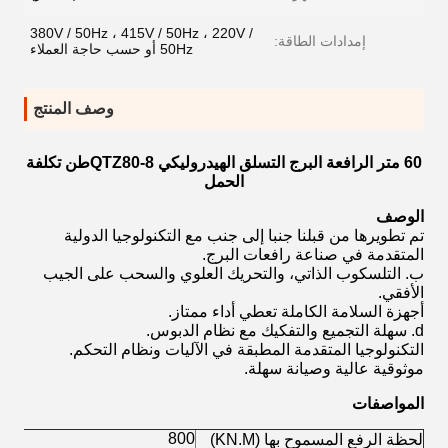
380V / 50Hz ، 415V / 50Hz ، 220V /
إمدادات الطاقة:
50Hz أو حسب حاجة العملاء
وصف المنتج
60 متر الرافعة البرج التسلق الهيدروليكي QTZ80-8طن تكلفة
الحمل
الوصف
تم تطويرها من قبلنا جنبا إلى جنب مع التكنولوجيا الدولية
المتقدمة في صناعة رافعات البرج.
ب. التلسكوب الذاتي، والتحريك العلوي والسحب على الجيب
الأفقي.
أجهزة السلامة الكاملة تعطي أداء ممتاز.
d. سهلة التجميع والتفكيك مع نظام الدبوس.
التكنولوجيا المتقدمة المطبقة في الآليات ونظام التحكم.
موثوقية عالية وصيانة سهلة.
المواصفات
800
لحظة الرفع المسموح بها (KN.M)