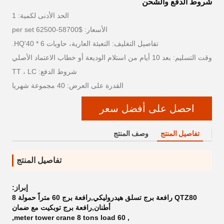
شروط الدفع والشحن
الحد الأدنى لكمية: 1
الأسعار: $58700-62500 per set
تفاصيل التغليف: التعبئة العارية، حاويات 6 * 40'HQ.
وقت التسليم: بعد 10 أيام من استلام الوديعة أو خطاب الاعتماد الأصلي
شروط الدفع: TT ، LC
القدرة على العرض: 40 مجموعة شهريا
احصل على أفضل سعر
تفاصيل المنتج
وصف المنتج
تفاصيل المنتج
إبراز:
QTZ80 رافعة برج تسلق هيدروليكي,رافعة برج 60 متراً حمولة 8
أطنان,رافعة برج توبكيت مع ضمان
,
60 meter tower crane 8 tons load
,