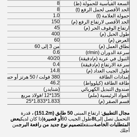
8
السعة القياسية للحمولة (ط)
8
الحد الأقصى لحمل الرفع (t)
1.0
حمولة العلامة (t)
150
الحد الأقصى لارتفاع الرفع (م)
45
ارتفاع الوقوف الحر (م)
400
طول الحبل (م)
60
العرض (م)
نطاق العمل (م)
من 3 إلى 60
0.6
سرعة الدوران (r/min)
40/20
التبول في عربة (م/دقيقة)
0.4
سرعة الارتفاع (م/دقيقة)
14.8
طول الجيب العداد (م)
إمدادات الطاقة
380 فولت / 50 هرتز أو حسب متطلبات العميل
46.2
طاقة الطاقة (كيلوواط)
صندوق التبديل الكهربائي
(شنايدر)
المواد الرئيسية (ملم)
135*12 /فولاذ مربع
1.833*1.833*25
قسم الصقر (م)
مجال التطبيق
: ارتفاع المبنى
50 طابق (151.2m) ،
قدرة
التحميل تصل إلى
t
8
طول الجيب 60
أو قصيرة
إذا كان لديك
بعض
المتطلبات الخاصة
سنفعل
تصميم نوع جديد من رافعة البرج
من
أجلك