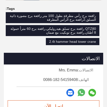
Tags:
رافعة برج رأس مطرقة بطول 100 متر,رافعة برج مصورة ذاتية
التسلق,2رافعة برج الرأس المطرقة
QTZ80 رافعة برج تسلق هيدروليكي,رافعة برج 60 متراً حمولة
8 أطنان,رافعة برج توبكيت مع ضمان
2.4t hammer head tower crane
الاتصالات
الاتصالات:
Mrs. Emma
الهاتف:
0086-182-54159408
اتصل الآن