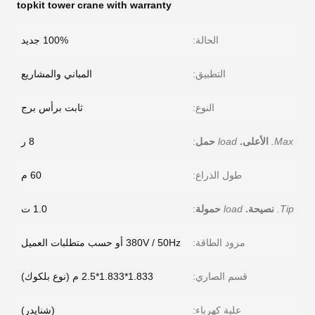
topkit tower crane with warranty
الحالة:
100% جديد
التطبيق:
المباني والمشاريع
النوع:
ثابت برأس برج
Max.
الأعلى.
load
حمل
:
8 ر
طول الذراع:
60 م
Tip.
نصيحة.
load
حمولة
:
1.0 ت
مزود الطاقة:
380V / 50Hz أو حسب متطلبات العميل
قسم الصاري:
1.833*1.833*2.5 م (نوع بلكوك)
علبة كهرباء:
(شنايدر)