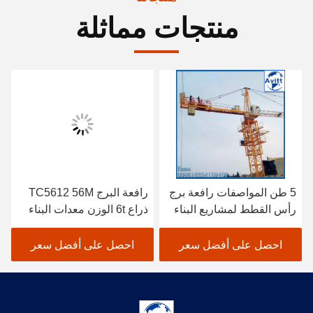
منتجات مماثلة
5 طن المواصفات رافعة برج
رافعة البرج TC5612 56M
رأس القطط لمشاريع البناء
ذراع 6t الوزن معدات البناء
المدني
احصل على أفضل سعر
احصل على أفضل سعر