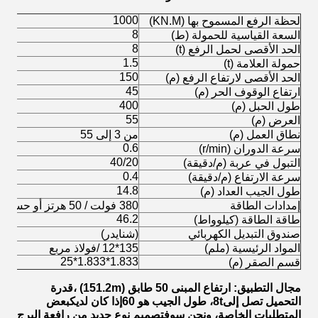
1000
لحظة الرفع المسموح بها (KN.M)
8
السعة القياسية للحمولة (ط)
8
الحد الأقصى لحمل الرفع (t)
1.5
حمولة العلامة (t)
150
الحد الأقصى لارتفاع الرفع (م)
45
ارتفاع الوقوف الحر (م)
400
طول الحبل (م)
55
العرض (م)
نطاق العمل (م)
من 3 إلى 55
0.6
سرعة الدوران (r/min)
40/20
التبول في عربة (م/دقيقة)
0.4
سرعة الارتفاع (م/دقيقة)
14.8
طول الجيب العداد (م)
إمدادات الطاقة
380 فولت / 50 هرتز أو حسب متطلبات العميل
46.2
طاقة الطاقة (كيلوواط)
صندوق التبديل الكهربائي
(شنايدر)
المواد الرئيسية (ملم)
135*12 /فولاذ مربع
1.833*1.833*25
قسم الصقر (م)
مجال التطبيق: ارتفاع المبنى
50 طابق (151.2m) ،
قدرة
التحميل تصل إلى
t، طول الجيب هو 60
8
إذا كان لديك
بعض
المتطلبات الخاصة، ونحن سوف
تصميم نوع جديد من رافعة البرج