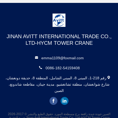
JINAN AVITT INTERNATIONAL TRADE CO.,
LTD-HYCM TOWER CRANE
emma1109@foxmail.com
0086-182-54159408
رقم 218-1، المبنى 8، المبنى الشامل، المنطقة 8، حديقة دونغشان،
شارع شوانغشان، منطقة تشانغشيو، مدينة جينان، مقاطعة شاندونغ،
الصين
الصين جودة جيدة رافعة برج مسطحة المورد. حقوق الطبع والنشر © 2017-2026
Jinan Avitt International Trade Co., Ltd-HYCM Tower Crane جميع الحقوق