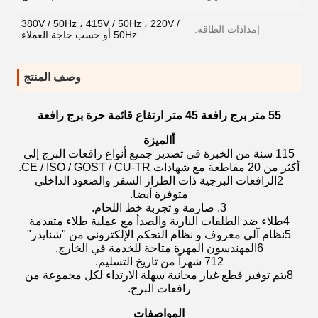
380V / 50Hz ، 415V / 50Hz ، 220V /
إمدادات الطاقة:
50Hz أو حسب حاجة العملاء
وصف المنتج
55 متر برج رافعة 45 متر ارتفاع قائمة حرة برج رافعة
أ
الميزة
115 سنة من الخبرة في تصدير جميع أنواع رافعات البرج إلى
أكثر من 20 مقاطعة مع شهادات CE / ISO / GOST / CU-TR.
2الرافعات البرجية ذات الطراز السفر والصعود الداخلي
متوفرة أيضا.
3. صارمة و تجربة خط اللحام.
4طلاء ضد الطلقات النارية والصدأ مع عملية طلاء متقدمة
5نظام آلي معروف و نظام التحكم الإلكتروني من "شنايدر"
6المهندسون المهرة متاحة للخدمة في الخارج.
712 شهراً من تاريخ التسليم.
8يتم توفير قطع غيار مجانية سهلة الارتداء لكل مجموعة من
رافعات البرج.
المواصفات