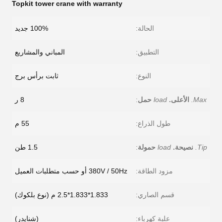
Topkit tower crane with warranty
الحالة:
100% جديد
التطبيق:
المباني والمشاريع
النوع:
ثابت برأس برج
Max.
الأعلى.
load
حمل
:
8 ر
طول الذراع:
55 م
Tip.
نصيحة.
load
حمولة
:
1.5 طن
مزود الطاقة:
380V / 50Hz أو حسب متطلبات العميل
قسم الصاري:
1.833*1.833*2.5 م (نوع بلكوك)
علبة كهرباء:
(شنايدر)