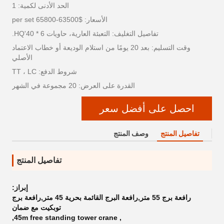
الحد الأدنى لكمية: 1
الأسعار: $63500-65800 per set
تفاصيل التغليف: التعبئة العارية، حاويات 6 * 40'HQ.
وقت التسليم: بعد 20 يومًا من استلام الوديعة أو خطاب الاعتماد
الأصلي
شروط الدفع: TT ، LC
القدرة على العرض: 20 مجموعة في الشهر
احصل على أفضل سعر
تفاصيل المنتج
وصف المنتج
تفاصيل المنتج
إبراز:
رافعة برج 55 متر,رافعة البرج القائمة بحرية 45 متر,رافعة برج
توبكيت مع ضمان
,
45m free standing tower crane
,