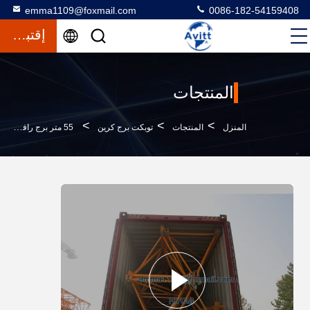
emma1109@foxmail.com
0086-182-54159408
إقتباس
المنتجات
>
>
>
المنزل
المنتجات
توبكت برج كرين
55 متر برج رافعة 45 متر ارتفاع قائمة حرة برج رافعة