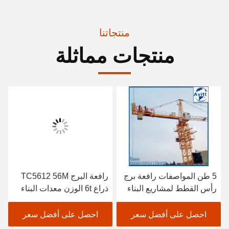
منتجاتنا
منتجات مماثلة
5 طن المواصفات رافعة برج
رافعة البرج TC5612 56M
رأس القطط لمشاريع البناء
ذراع 6t الوزن معدات البناء
المدني
احصل على أفضل سعر
احصل على أفضل سعر