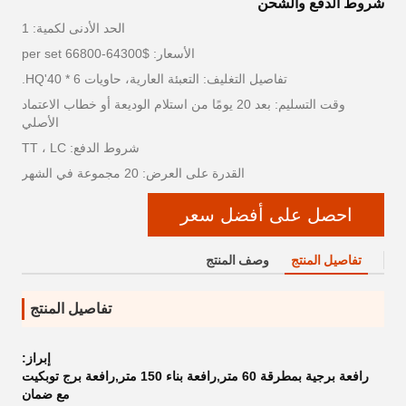
شروط الدفع والشحن
الحد الأدنى لكمية: 1
الأسعار: $64300-66800 per set
تفاصيل التغليف: التعبئة العارية، حاويات 6 * 40'HQ.
وقت التسليم: بعد 20 يومًا من استلام الوديعة أو خطاب الاعتماد
الأصلي
شروط الدفع: TT ، LC
القدرة على العرض: 20 مجموعة في الشهر
احصل على أفضل سعر
تفاصيل المنتج
وصف المنتج
تفاصيل المنتج
إبراز:
رافعة برجية بمطرقة 60 متر,رافعة بناء 150 متر,رافعة برج توبكيت
مع ضمان