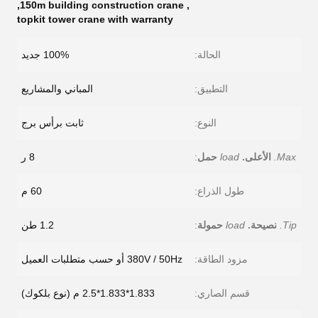
,
150m building construction crane
,
topkit tower crane with warranty
الحالة:
100% جديد
التطبيق:
المباني والمشاريع
النوع:
ثابت برأس برج
Max.
الأعلى.
load
حمل
:
8 ر
طول الذراع:
60 م
Tip.
نصيحة.
load
حمولة
:
1.2 طن
مزود الطاقة:
380V / 50Hz أو حسب متطلبات العميل
قسم الصاري:
1.833*1.833*2.5 م (نوع بلكوك)