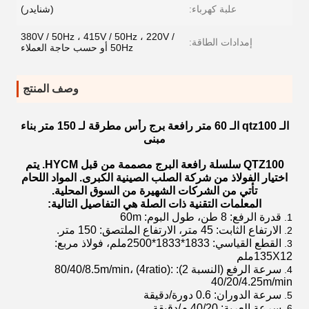
علبة كهرباء:
(شنايدر)
380V / 50Hz ، 415V / 50Hz ، 220V /
إمدادات الطاقة:
50Hz أو حسب حاجة العملاء
وصف المنتج
الـ qtz100 الـ 60 متر رافعة برج رأس مطرقة لـ 150 متر بناء
مبنى
QTZ100 سلسلة رافعة البرج مصممة من قبل HYCM. يتم
اختيار الفولاذ من شركة الصلب الصينية الكبرى. المواد اللحام
تأتي من الشركات الشهيرة من السوق المحلية.
المعلمات التقنية ذات الصلة هي التفاصيل التالية:
قدرة الرفع: 8 طن، طول البوم: 60m
الارتفاع الثابت: 45 متر، الارتفاع الملتصق: 150 متر.
القطع القياسي: 1833*1833*2500ملم، فولاذ مربع:
135X12ملم
سرعة الرفع (النسبة 2): 80/40/8.5m/min، (4ratio):
40/20/4.25m/min
سرعة الدوران: 0.6 دورة/دقيقة
سرعة العربة: 40/20 م/دقيقة