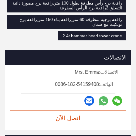
رافعة برج رأس مطرقة بطول 100 متر,رافعة برج مصورة ذاتية
التسلق,2رافعة برج الرأس المطرقة
رافعة برجية بمطرقة 60 متر,رافعة بناء 150 متر,رافعة برج
توبكيت مع ضمان
2.4t hammer head tower crane
الاتصالات
الاتصالات:
Mrs. Emma
الهاتف:
0086-182-54159408
اتصل الآن