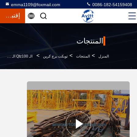
emma1109@foxmail.com
0086-182-54159408
إقتباس
المنتجات
>
>
>
المنزل
المنتجات
توبكت برج كرين
الـ Qtz100 الـ 60 متر رافعة برج رأس مطرقة لـ 150 متر بناء مبنى