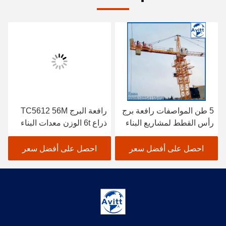
5 طن المواصفات رافعة برج
رافعة البرج TC5612 56M
رأس القطط لمشاريع البناء
ذراع 6t الوزن معدات البناء
المدني
احصل على أفضل سعر
احصل على أفضل سعر