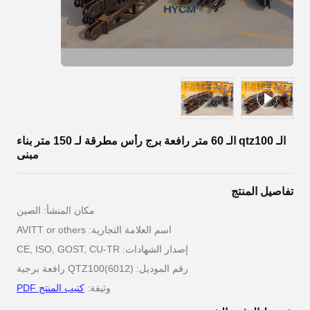
الـ qtz100 الـ 60 متر رافعة برج رأس مطرقة لـ 150 متر بناء
مبنى
تفاصيل المنتج
مكان المنشأ: الصين
اسم العلامة التجارية: AVITT or others
إصدار الشهادات: CE, ISO, GOST, CU-TR
رقم الموديل: QTZ100(6012) رافعة برجية
وثيقة:
كتيب المنتج PDF