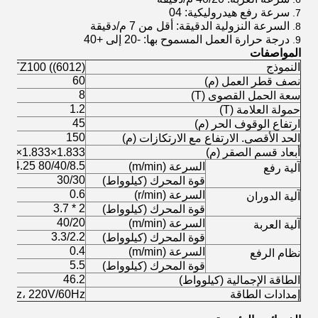
سرعة رفع هيدروليكية: 04
السرعة النزولية الدقيقة: أقل من 7 م/دقيقة
درجة حرارة العمل المسموح بها: -20 إلى +40
المواصفات
النموذج
QTZ100 ((6012) رافعة البرج
60
نصف قطر العمل (م)
8
سعة الحمل القصوى (T)
1.2
حمولة العلامة (T)
45
ارتفاع الوقوف الحر (م)
150
الحد الأقصى. الارتفاع مع الارتكازات (م)
أبعاد قسم الصقر (م)
1.833×1.833×25فولاذ مربع 135×12ملم
80/40/8.5 40/20/4.25
السرعة (m/min)
آلية رفع
30/30
قوة المحرك (كيلوواط)
0.6
السرعة (r/min)
آلية الدوران
2 * 3.7
قوة المحرك (كيلوواط)
40/20
السرعة (m/min)
آلية العربة
3.3/2.2
قوة المحرك (كيلوواط)
0.4
السرعة (m/min)
نظام الرفع
5.5
قوة المحرك (كيلوواط)
46.2
الطاقة الإجمالية (كيلوواط)
إمدادات الطاقة
380V/50Hz، 220V/60Hz 