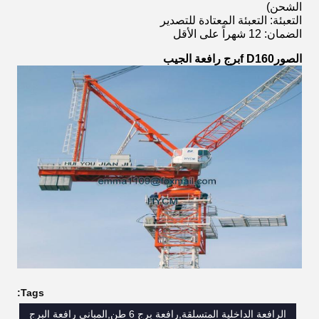
الشحن)
التعبئة: التعبئة المعتادة للتصدير
الضمان: 12 شهراً على الأقل
الصور
f D160
برج رافعة الجيب
Tags:
الرافعة الداخلية المتسلقة,رافعة برج 6 طن,المباني رافعة البرج