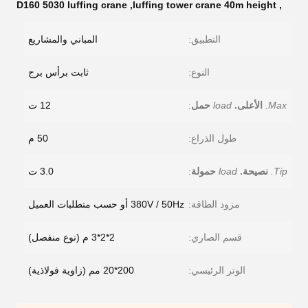
D160 5030 luffing crane
,
luffing tower crane 40m height
,
التطبيق:
المباني والمشاريع
النوع:
ثابت برأس برج
Max.
الأعلى.
load
حمل
:
12 ت
طول الذراع:
50 م
Tip.
نصيحة.
load
حمولة
:
3.0 ت
مزود الطاقة:
380V / 50Hz أو حسب متطلبات العميل
قسم الصاري:
2*2*3 م (نوع منفصل)
الوتر الرئيسي:
200*20 مم (زاوية فولاذية)