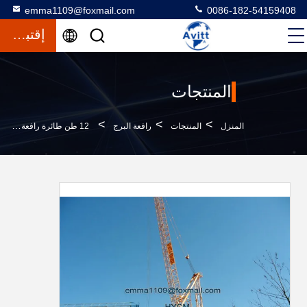
emma1109@foxmail.com
0086-182-54159408
إقتباس
المنتجات
>
>
>
المنزل
المنتجات
رافعة البرج
12 طن طائرة رافعة رباعية برج D160 5030 40 مترا ارتفاع الزناد الحر