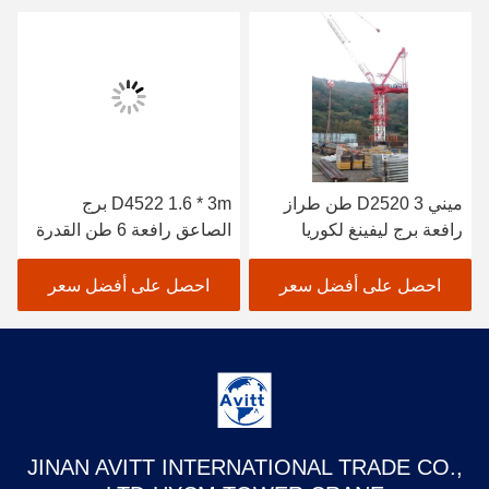
ميني D2520 3 طن طراز
D4522 1.6 * 3m برج
رافعة برج ليفينغ لكوريا
الصاعق رافعة 6 طن القدرة
الجنوبية
على الحمل ارتفاع الصاعق
25.5m
احصل على أفضل سعر
احصل على أفضل سعر
JINAN AVITT INTERNATIONAL TRADE CO.,