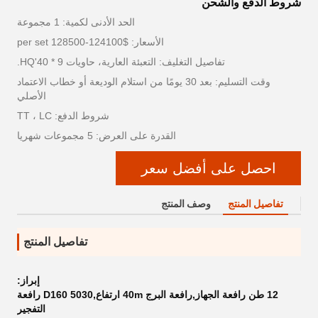
شروط الدفع والشحن
الحد الأدنى لكمية: 1 مجموعة
الأسعار: $124100-128500 per set
تفاصيل التغليف: التعبئة العارية، حاويات 9 * 40'HQ.
وقت التسليم: بعد 30 يومًا من استلام الوديعة أو خطاب الاعتماد
الأصلي
شروط الدفع: TT ، LC
القدرة على العرض: 5 مجموعات شهريا
احصل على أفضل سعر
تفاصيل المنتج
وصف المنتج
تفاصيل المنتج
إبراز:
12 طن رافعة الجهاز,رافعة البرج 40m ارتفاع,D160 5030 رافعة
التفجير