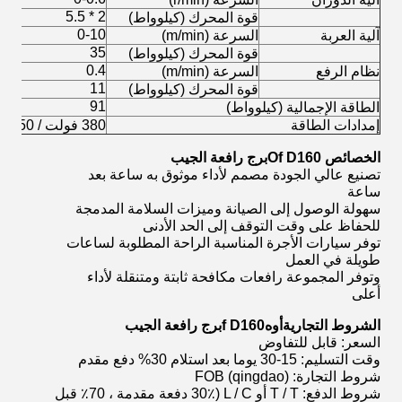
2 * 5.5
قوة المحرك (كيلوواط)
0-10
آلية العربة
السرعة (m/min)
35
قوة المحرك (كيلوواط)
0.4
نظام الرفع
السرعة (m/min)
11
قوة المحرك (كيلوواط)
91
الطاقة الإجمالية (كيلوواط)
إمدادات الطاقة
380 فولت / 50 هرتز أو وفقا لاحتياجات العملاء
الخصائص O
f D160
برج رافعة الجيب
تصنيع عالي الجودة مصمم لأداء موثوق به ساعة بعد
ساعة
سهولة الوصول إلى الصيانة وميزات السلامة المدمجة
للحفاظ على وقت التوقف إلى الحد الأدنى
توفر سيارات الأجرة المناسبة الراحة المطلوبة لساعات
طويلة في العمل
وتوفر المجموعة رافعات مكافحة ثابتة ومتنقلة لأداء
أعلى
الشروط التجارية
أوه
f D160
برج رافعة الجيب
السعر: قابل للتفاوض
وقت التسليم: 15-30 يوما بعد استلام 30% دفع مقدم
شروط التجارة: FOB (qingdao)
شروط الدفع: T / T أو L / C (30٪ دفعة مقدمة ، 70٪ قبل