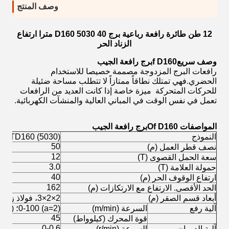
وصف المنتج
12 طن طائرة رافعة رباعية برج D160 5030 40 مترا ارتفاع
الزناد الحر
وصف سريع
f D160
برج رافعة الجيب
رافعات البرج المزدوجة مصممة خصيصا للاستخدام
الحضري.فهي تمتلك نطاقاً ممتازاً لا تتطلب مساحة ضئيلة
للحركات المتحركة ‬ ميزة خاصة إذا كانت العديد من الرافعات
تعمل في نفس الوقت في المباني العالية والمنشآت الكهربائية.
المواصفات O
f D160
برج رافعة الجيب
النموذج
QTD160 (5030) رافعة برج الجيب
50
نصف قطر العمل (م)
12
سعة الحمل القصوى (T)
3.0
حمولة العلامة (T)
40
ارتفاع الوقوف الحر (م)
162
الحد الأقصى. الارتفاع مع الارتكازات (م)
أبعاد قسم الصقر (م)
2×2×3، فولاذ زاوية 200×20ملم
آلية رفع
السرعة (m/min)
(a=2) 0-100؛ (a=4) 0-50
45
قوة المحرك (كيلوواط)
0-0.6
آلية الدوران
السرعة (r/min)