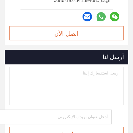
الهاتف:
0086-182-54159408
اتصل الآن
أرسل لنا