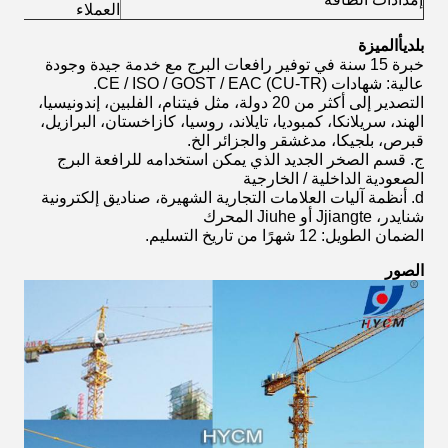
العملاء
بلدي
أ
الميزة
خبرة 15 سنة في توفير رافعات البرج مع خدمة جيدة وجودة
عالية: شهادات CE / ISO / GOST / EAC (CU-TR).
التصدير إلى أكثر من 20 دولة، مثل فيتنام، الفلبين، إندونيسيا،
الهند، سريلانكا، كمبوديا، تايلاند، روسيا، كازاخستان، البرازيل،
قبرص، بلجيكا، مدغشقر والجزائر الخ.
ج. قسم الصخر الجديد الذي يمكن استخدامه للرافعة البرج
الصعودية الداخلية / الخارجية
d. أنظمة آليات العلامات التجارية الشهيرة، صناديق إلكترونية
شنايدر، Jjiangte أو Jiuhe المحرك
الضمان الطويل: 12 شهرًا من تاريخ التسليم.
الصور