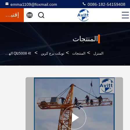
emma1109@foxmail.com
0086-182-54159408
إقتباس
المنتجات
>
>
>
المنزل
المنتجات
توبكت برج كرين
Qtz5008 4t الهيدروليكية برج التلسكوبي رافعة شهادة CE العمل على السلامة