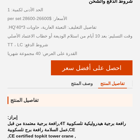
شروط الدفع والشحن
الحد الأدنى لكمية: 1
الأسعار: $26600-28600 per set
تفاصيل التغليف: التعبئة العارية، حاويات 3*40'HQ.
وقت التسليم: بعد 10 أيام من استلام الوديعة أو خطاب الاعتماد الأصلي
شروط الدفع: TT ، LC
القدرة على العرض: 40 مجموعة شهريا
احصل على أفضل سعر
تفاصيل المنتج
وصف المنتج
تفاصيل المنتج
إبراز:
رافعة برجية هيدروليكية تلسكوبية 4T,رافعة برجية معتمدة من قبل
CE,عمل السلامة رافعة برج تلسكوبية
,
CE certified topkit tower crane
,