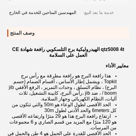
خدمة ما بعد البيع:
المهندسين المتاحين للخدمة في الخارج
وصف المنتج
qtz5008 4t الهيدروليكية برج التلسكوبي رافعة شهادة CE
العمل على السلامة
معايير الأداء
هذا رافعة البرج هو رافعة مطرقة مع رأس برج
Topkit ، ويشمل إطار الأساس ، أقسام الصمام (جسم
البرج) ، نظام التسلق ، وحدات التمرير ، الرفع الأفقي jib
/ boom ، ضد jib ،رأس البرج، كابينة التشغيل، ثلاث
آليات، النظام الكهربائي وجهاز السلامة.
الحد الأقصى لطول الوعاء هو 50m والتي تتكون من
كل 6meters والحد الأدنى لطول 30m
ارتفاع رافعة البرج هذا هو 29 مترًا وارتفاعه الأقصى
هو 120 مترًا مع المزيد من قسم الصاري و 6 مجموعات
من المرسات.
الحد الأقصى للقدرة على الحمل هو 4 طن والحمل في