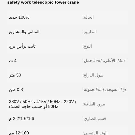
safety work telescopic tower crane
الحالة:
100% جديد
التطبيق:
المباني والمشاريع
النوع:
ثابت برأس برج
Max.
الأعلى.
load
حمل
:
4 ت
طول الذراع:
50 متر
Tip.
نصيحة.
load
حمولة
:
0.8 طن
380V / 50Hz ، 415V / 50Hz ، 220V /
مزود الطاقة:
50Hz أو حسب حاجة العملاء
قسم الصاري:
1.6*1.6*2.2 م
الوتر الرئيسي:
160*12 مم