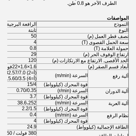
الطرف الآخر هو 0.8 طن.
المواصفات
النموذج
الرافعة البرجية QTZ50 (5008)
النوع
ثابتة
50
نصف قطر العمل (م)
4
سعة الحمل القصوى (T)
0.8
حمولة العلامة (T)
29
ارتفاع الوقوف الحر (م)
120
الحد الأقصى. الارتفاع مع الارتكازات (م)
أبعاد قسم الصقر (م)
1.6×1.6×22فولاذ زاوية 160×12ملم
(أ=2) 64.15/32.57/7.0
السرعة (m/min)
آلية رفع
(أ=4) 32.14/15.60/3.5
15/4
قوة المحرك (كيلوواط)
0.70/0.35
السرعة (r/min)
آلية الدوران
3.7
قوة المحرك (كيلوواط)
السرعة (m/min)
38.6،252
آلية العربة
2.2/1.5
قوة المحرك (كيلوواط)
0.4
السرعة (m/min)
نظام الرفع
4
قوة المحرك (كيلوواط)
24.9
الطاقة الإجمالية (كيلوواط)
380 فو
إمدادات الطاقة