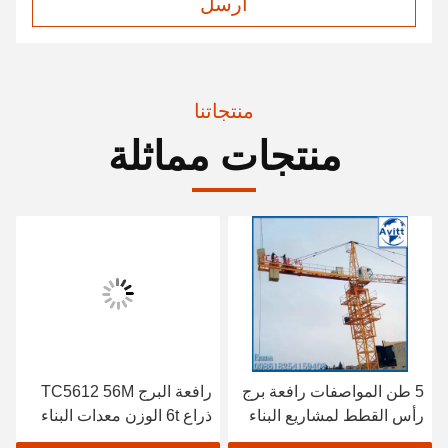
ارسل
منتجاتنا
منتجات مماثلة
5 طن المواصفات رافعة برج
رافعة البرج TC5612 56M
رأس القطط لمشاريع البناء
ذراع 6t الوزن معدات البناء
المدني