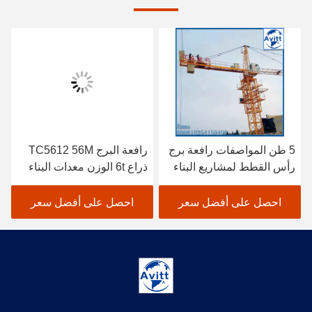
5 طن المواصفات رافعة برج
رافعة البرج TC5612 56M
رأس القطط لمشاريع البناء
ذراع 6t الوزن معدات البناء
المدني
احصل على أفضل سعر
احصل على أفضل سعر