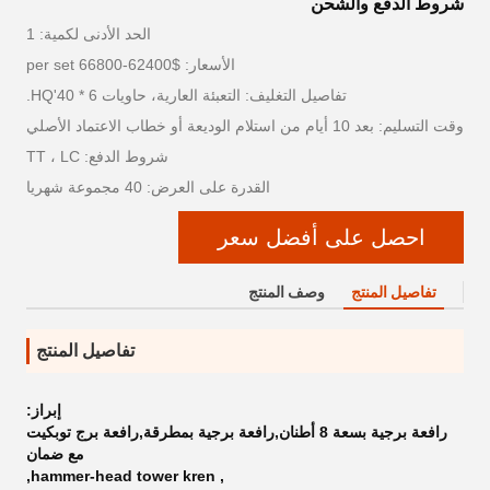
شروط الدفع والشحن
الحد الأدنى لكمية: 1
الأسعار: $62400-66800 per set
تفاصيل التغليف: التعبئة العارية، حاويات 6 * 40'HQ.
وقت التسليم: بعد 10 أيام من استلام الوديعة أو خطاب الاعتماد الأصلي
شروط الدفع: TT ، LC
القدرة على العرض: 40 مجموعة شهريا
احصل على أفضل سعر
تفاصيل المنتج
وصف المنتج
تفاصيل المنتج
إبراز:
رافعة برجية بسعة 8 أطنان,رافعة برجية بمطرقة,رافعة برج توبكيت
مع ضمان
,
hammer-head tower kren
,