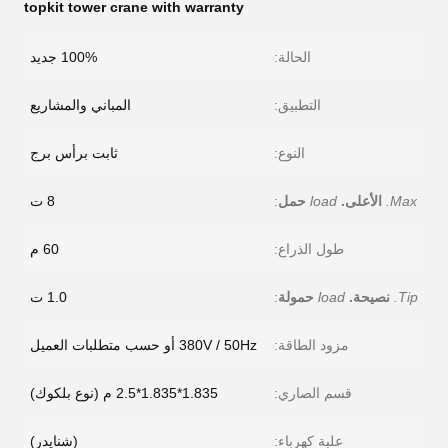
topkit tower crane with warranty
الحالة:
100% جديد
التطبيق:
المباني والمشاريع
النوع:
ثابت برأس برج
Max.
الأعلى.
load
حمل
:
8 ت
طول الذراع:
60 م
Tip.
نصيحة.
load
حمولة
:
1.0 ت
مزود الطاقة:
380V / 50Hz أو حسب متطلبات العميل
قسم الصاري:
1.835*1.835*2.5 م (نوع بلكوك)
علبة كهرباء:
(شنايدر)