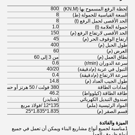
800
لحظة الرفع المسموح بها (KN.M)
8
السعة القياسية للحمولة (ط)
8
الحد الأقصى لحمل الرفع (t)
1.0
حمولة العلامة (t)
150
الحد الأقصى لارتفاع الرفع (م)
45
ارتفاع الوقوف الحر (م)
400
طول الحبل (م)
60
العرض (م)
نطاق العمل (م)
من 3 إلى 60
0.6
سرعة الدوران (r/min)
40/20
التبول في عربة (م/دقيقة)
0.4
سرعة الارتفاع (م/دقيقة)
14.8
طول الجيب العداد (م)
إمدادات الطاقة
380 فولت / 50 هرتز أو حسب متطلبات العميل
46.2
طاقة الطاقة (كيلوواط)
صندوق التبديل الكهربائي
(شنايدر)
المواد الرئيسية (ملم)
135*12 /فولاذ مربع
1.835*1.835*25
قسم الصقر (م)
الميزة والفائدة
1مناسبة لجميع أنواع مشاريع البناء ويمكن أن تعمل في جميع
أنواع ظروف العمل.