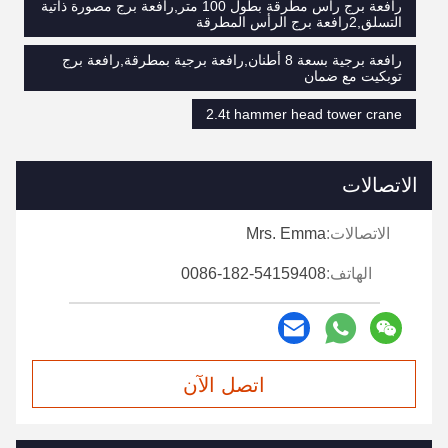
رافعة برج رأس مطرقة بطول 100 متر,رافعة برج مصورة ذاتية
التسلق,2رافعة برج الرأس المطرقة
رافعة برجية بسعة 8 أطنان,رافعة برجية بمطرقة,رافعة برج
توبكيت مع ضمان
2.4t hammer head tower crane
الاتصالات
الاتصالات:
Mrs. Emma
الهاتف:
0086-182-54159408
اتصل الآن