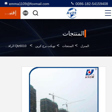
emma1109@foxmail.com
0086-182-54159408
إقتباس
المنتجات
>
>
>
المنزل
المنتجات
توبكت برج كرين
Qtz6010 الرافعة البرجية القطة المطرقة الرأس الرافعة البرجية 8T عرض القدرة