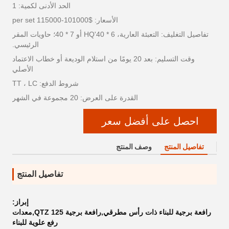
الحد الأدنى لكمية: 1
الأسعار: $101000-115000 per set
تفاصيل التغليف: التعبئة العارية، 6 * 40'HQ أو 7 * 40؛ حاويات المقر
الرئيسي.
وقت التسليم: بعد 20 يومًا من استلام الوديعة أو خطاب الاعتماد
الأصلي
شروط الدفع: TT ، LC
القدرة على العرض: 20 مجموعة في الشهر
احصل على أفضل سعر
تفاصيل المنتج
وصف المنتج
تفاصيل المنتج
إبراز:
رافعة برجية للبناء ذات رأس مطرقي,رافعة برجية QTZ 125,معدات
رفع علوية للبناء