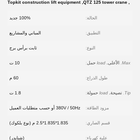
Topkit construction lift equipment
,
QTZ 125 tower crane
,
الحالة:
100% جديد
التطبيق:
المباني والمشاريع
النوع:
ثابت برأس برج
Max.
الأعلى.
load
حمل
:
10 ت
طول الذراع:
60 م
Tip.
نصيحة.
load
حمولة
:
1.8 ت
مزود الطاقة:
380V / 50Hz أو حسب متطلبات العميل
قسم الصاري:
1.835*1.835*2.5 م (نوع بلكوك)
علبة كهرباء:
(شنايدر)