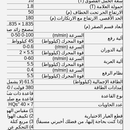
10
سعة الحمل القصوى (T)
1.8
حمولة العلامة (T)
50
الارتفاع الحر تحت الخطاف (م)
180
الحد الأقصى. الارتفاع مع الارتكازات (م)
أبعاد قسم الصقر (م)
مصفح زائد صفيحة
0-100 0-50
السرعة (m/min)
آلية رفع
قوة المحرك (كيلوواط)
45 كيلوواط
0-0.6
السرعة (r/min)
آلية الدوران
5.5 × 2
قوة المحرك (كيلوواط)
0-60
السرعة (m/min)
آلية العربة
5.5
قوة المحرك (كيلوواط)
0.4
السرعة (m/min)
نظام الرفع
5.5
قوة المحرك (كيلوواط)
الطاقة الإجمالية (كيلوواط)
61.5 (لا يشمل نظام الرفع)
إمدادات الطاقة
380 فولت / 50 هرتز
قاعدة ذات شكل جي
نوع القاعدة
قاعدة مع صلبة
7 × 40 ′′HQs
عدد الحاويات
1) مقياس الهواء
قطع الغيار الاختيارية
2) تكييف الهواء في المقصورة
(إذا كنت بحاجة إليها، من فضلك أخبرني مسبقاً)
3) مربع كتلة
4) التحكم عن بعد