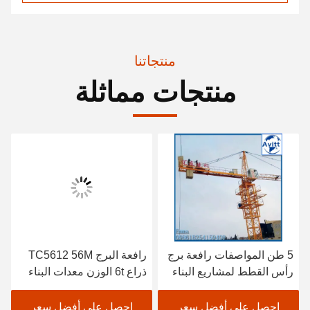
منتجاتنا
منتجات مماثلة
5 طن المواصفات رافعة برج
رافعة البرج TC5612 56M
رأس القطط لمشاريع البناء
ذراع 6t الوزن معدات البناء
المدني
احصل على أفضل سعر
احصل على أفضل سعر