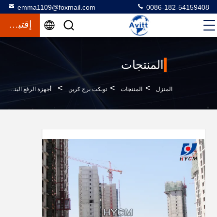
emma1109@foxmail.com
0086-182-54159408
إقتباس
المنتجات
>
>
>
المنزل
المنتجات
توبكت برج كرين
أجهزة الرفع البناء QTZ 125 برج الرافعة البناء