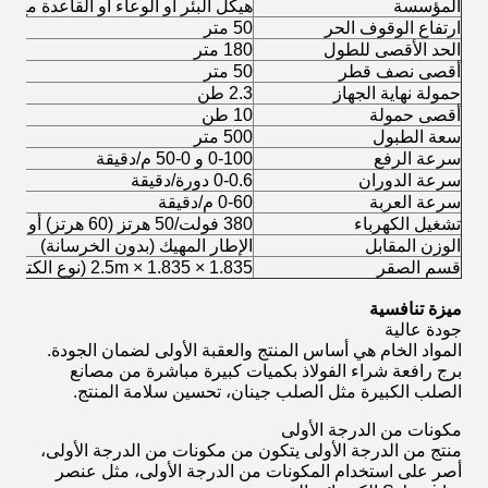
المؤسسة
هيكل البئر أو الوعاء أو القاعدة مع ن
ارتفاع الوقوف الحر
50 متر
الحد الأقصى للطول
180 متر
أقصى نصف قطر
50 متر
حمولة نهاية الجهاز
2.3 طن
أقصى حمولة
10 طن
سعة الطبول
500 متر
سرعة الرفع
0-100 و 0-50 م/دقيقة
سرعة الدوران
0-0.6 دورة/دقيقة
سرعة العربة
0-60 م/دقيقة
تشغيل الكهرباء
380 فولت/50 هرتز (60 هرتز) أو غيرها
الوزن المقابل
الإطار المهيك (بدون الخرسانة)
قسم الصقر
1.835 × 1.835 × 2.5m (نوع الكتل)
ميزة تنافسية
جودة عالية
المواد الخام هي أساس المنتج والعقبة الأولى لضمان الجودة.
برج رافعة شراء الفولاذ بكميات كبيرة مباشرة من مصانع
الصلب الكبيرة مثل الصلب جينان، تحسين سلامة المنتج.
مكونات من الدرجة الأولى
منتج من الدرجة الأولى يتكون من مكونات من الدرجة الأولى،
أصر على استخدام المكونات من الدرجة الأولى، مثل عنصر