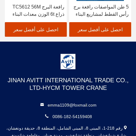
5 طن المواصفات رافعة برج
رافعة البرج TC5612 56M
رأس القطط لمشاريع البناء
ذراع 6t الوزن معدات البناء
المدني
احصل على أفضل سعر
احصل على أفضل سعر
JINAN AVITT INTERNATIONAL TRADE CO.,
LTD-HYCM TOWER CRANE
emma1109@foxmail.com
0086-182-54159408
رقم 218-1، المبنى 8، المبنى الشامل، المنطقة 8، حديقة دونغشان،
شارع شوانغشان، منطقة تشانغشيو، مدينة جينان، مقاطعة شاندونغ،