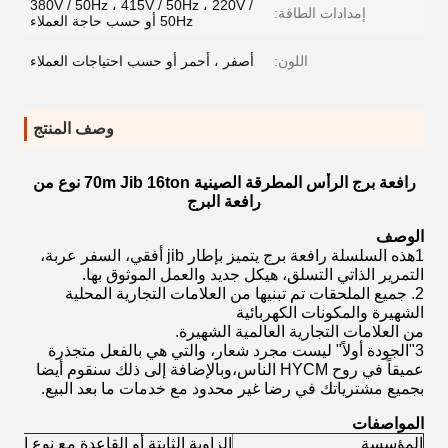
380V / 50Hz ، 415V / 50Hz ، 220V /
إمدادات الطاقة:
50Hz أو حسب حاجة العملاء
اللون:
أصفر ، أحمر أو حسب احتياجات العملاء
وصف المنتج
رافعة برج الرأس المطرقة الصينية 70m Jib 16ton نوع من
رافعة البرج
الوصف
1هذه السلسلة رافعة برج يتميز بإطار jib أفقي، السفر عربة،
التمرير الذاتي التسلق، هيكل جديد والعمل الموثوق بها.
2. جميع الملحقات تم تبنيها من العلامات التجارية المحلية
الشهيرة والمكونات الكهربائية
من العلامات التجارية العالمية الشهيرة.
3"الجودة أولاً" ليست مجرد شعار، والتي هي بالفعل متجذرة
عميقاً في روح HYCM الناس،وبالإضافة إلى ذلك سنقوم أيضا
بجميع مشترياتك في رضا غير محدود مع خدمات ما بعد البيع.
المواصفات
المؤسسة
الزاوية الثابتة أو القاعدة مع نوع الصا