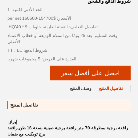
شروط الدفع والشحن
الحد الأدنى لكمية: 1
الأسعار: $154700-160500 per set
تفاصيل التغليف: التعبئة العارية، حاويات 9 * 40'HQ.
وقت التسليم: بعد 25 يومًا من استلام الوديعة أو خطاب الاعتماد
الأصلي
شروط الدفع: TT ، LC
القدرة على العرض: 5 مجموعات شهريا
احصل على أفضل سعر
تفاصيل المنتج
وصف المنتج
تفاصيل المنتج
إبراز:
رافعة برجية بمطرقة 70 متر,رافعة برجية صينية بسعة 16 طن,رافعة
برج توبكيت مع ضمان