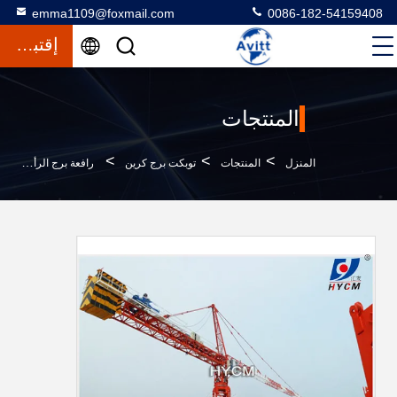
emma1109@foxmail.com
0086-182-54159408
إقتباس
المنتجات
>
>
>
المنزل
المنتجات
توبكت برج كرين
رافعة برج الرأس المطرقة الصينية 70m Jib 16ton نوع من رافعة البرج