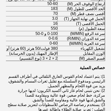
50-60
ارتفاع الوقوف الحر (M)
183
الحد الأقصى للطول (M)
70
أقصى نصف قطر (M)
3.0
الحمل في نهاية الجهاز (T)
16
الحمل الأقصى (T)
550
سعة الطبول (م)
سرعة الرفع (M/MIN)
0-100 و 0-50
0-0.6
سرعة الدوران (R/MIN)
0-60
سرعة العربة (M/MIN)
تشغيل الكهرباء
380 فولت/50 هرتز (60 هرتز) أو غيرها
الوزن المقابل
الإطار المهيك (بدون الخرسانة)
قسم الصقر (M)
2 × 2 × 3 (نوع التقسيم)
خصائص العملية
1): يتم اعتماد لحام القوس الغارق التلقائي في أطراف القسم
الرئيسي ومدفوع السلسلة.مع تقليل ثغرات المسام والشقوق،
يزيد من قوة اللحام والمظهر الجميل.
2): نحن نتبنى لحام غاز ثاني أكسيد الكربون؛ لديها حرارة
مركزة، خط لحام صغير، قوة عالية ومقاومة للصدأ
والشق.لديها قوة عالية ومقاومة للصدأ والشق.
3): يستخدم رصاصة الرصاص للأسطوانات لتعزيز صلابة سطح
الصلب ؛ تعزيز صلابة الطلاء وإطالة عمرها