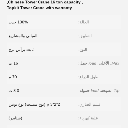
,
Chinese Tower Crane 16 ton capacity
,
Topkit Tower Crane with warranty
الحالة:
100% جديد
التطبيق:
المباني والمشاريع
النوع:
ثابت برأس برج
Max.
الأعلى.
load
حمل
:
16 ت
طول الذراع:
70 م
Tip.
نصيحة.
load
حمولة
:
3.0 ت
قسم الصاري:
2*2*3 م (نوع سبليت) نوع بوتين
علبة كهرباء:
(شنايدر)