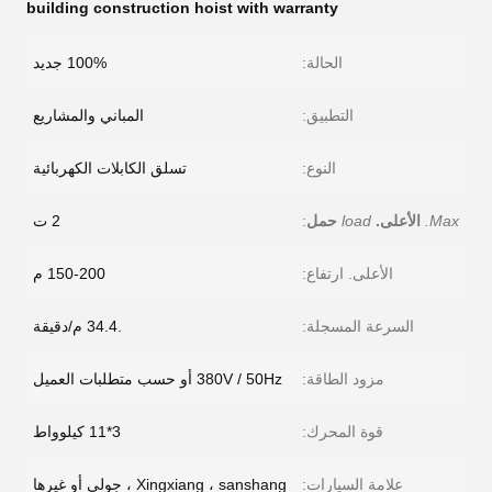
building construction hoist with warranty
الحالة:
100% جديد
التطبيق:
المباني والمشاريع
النوع:
تسلق الكابلات الكهربائية
Max.
الأعلى.
load
حمل
:
2 ت
الأعلى. ارتفاع:
150-200 م
السرعة المسجلة:
.34.4 م/دقيقة
مزود الطاقة:
380V / 50Hz أو حسب متطلبات العميل
قوة المحرك:
3*11 كيلوواط
علامة السيارات:
Xingxiang ، sanshang ، جولي أو غيرها