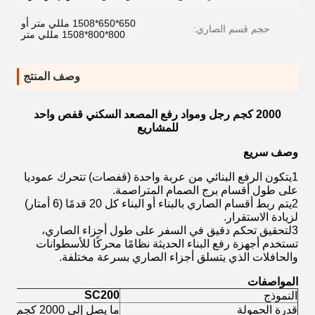
650*650*1508 مللي متر أو
حجم قسم الصاري:
800*800*1508 مللي متر
وصف المنتج
2000 كجم رجل ومواد رفع المصعد السكني قفص واحد
للمشاريع
وصف سريع
1يتكون الرفع البنائي من عربة واحدة (قفصات) تتحرك عموديا
على طول أقسام برج الصمام المتراصمة.
2يتم ربط أقسام الصاري بالبناء أو البناء كل 20 قدمًا (6 أمتار)
لزيادة الاستقرار.
3لتحقيق تحكم دقيق في السفر على طول أجزاء الصاري،
تستخدم أجهزة رفع البناء الحديثة نظامًا محركًا للأسطوانات
والحافلات الذي يتسلق أجزاء الصاري بسرعة مختلفة.
المواصفات
SC200
النموذج
قدرة الحمولة
ما يصل إلى 2000 كجم