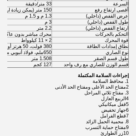
السرعة
33 متر/دقيقة
أقصى ارتفاع رفع
150 متر (يمكن زيادة ارتفاع الرفع عند الطلب)
عرض القفص (داخلي)
1.3 م و 1.5 م
طول القفص (داخلي)
3 م
ارتفاع القفص (داخلي)
2.2 متر
التحكم بالحركات
محرك مباشر بدون عاكس
قوة المحرك
2 × 11 كيلوواط
نطاق إمدادات الطاقة
380 فولت، 50 هرتز أو 60 هرتز، 3 مراحل
نوع الصاري
650ملم، فولاذ أنبوبي مع رف متكامل
طول قسم الصقر
1.508 متر
قسم الوزن للصاري مع رف واحد
127 كجم
إجراءات السلامة المكتملة
1. محافظ السلامة
2مفتاح الحد الأعلى ومفتاح الحد الأدنى
3. مفتاح ثلاثي المراحل
4الربيع العازل
5قفل ميكانيكي
6جهاز تخفيض
7قطع الفرامل
8. محمية الحمل الزائد
9مفتاح حماية التسرب
10زر الطوارئ