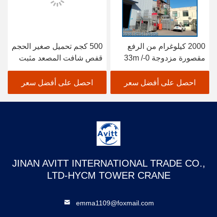
2000 كيلوغرام من الرفع
500 كجم تحميل صغير الحجم
مقصورة مزدوجة 0-33m /
قفص شافت المصعد مثبت
min سرعة سلسة عاكس
داخل عمود البئر
التحكم في المباني المصاعد
احصل على أفضل سعر
احصل على أفضل سعر
JINAN AVITT INTERNATIONAL TRADE CO.,
LTD-HYCM TOWER CRANE
emma1109@foxmail.com