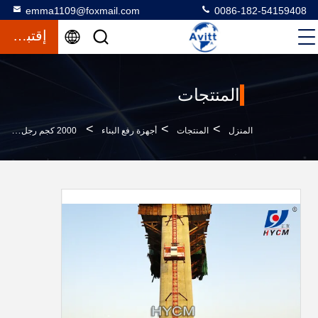
emma1109@foxmail.com
0086-182-54159408
إقتباس
المنتجات
>
>
>
المنزل
المنتجات
أجهزة رفع البناء
2000 كجم رجل ومواد رفع المصعد السكني قفص واحد للمشاريع