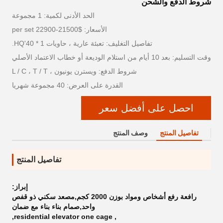
شروط الدفع والشحن
الحد الأدنى لكمية: 1 مجموعة
الأسعار: $21500-22900 per set
تفاصيل التغليف: تعبئة عارية ، حاويات 1 * 40'HQ.
وقت التسليم: بعد 10 أيام من استلام الوديعة أو خطاب الاعتماد الأصلي
شروط الدفع: ويسترن يونيون ، L / C ، T / T
القدرة على العرض: 40 مجموعة شهريا
احصل على أفضل سعر
تفاصيل المنتج
وصف المنتج
تفاصيل المنتج
إبراز:
رافعة رفع أشخاص ومواد بوزن 2000 كجم,مصعد سكني ذو قفص
واحد,صمام بناء بناء مع ضمان
,
residential elevator one cage
,