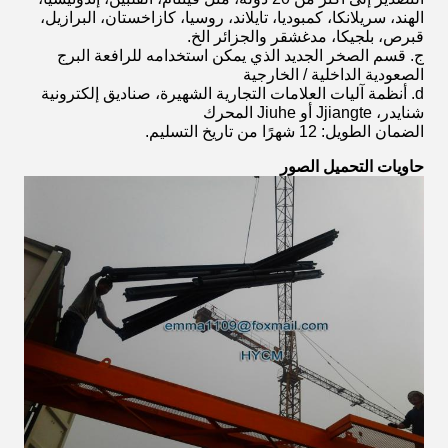
الهند، سريلانكا، كمبوديا، تايلاند، روسيا، كازاخستان، البرازيل،
قبرص، بلجيكا، مدغشقر والجزائر الخ.
ج. قسم الصخر الجديد الذي يمكن استخدامه للرافعة البرج
الصعودية الداخلية / الخارجية
d. أنظمة آليات العلامات التجارية الشهيرة، صناديق إلكترونية
شنايدر، Jjiangte أو Jiuhe المحرك
الضمان الطويل: 12 شهرًا من تاريخ التسليم.
حاويات التحميل الصور