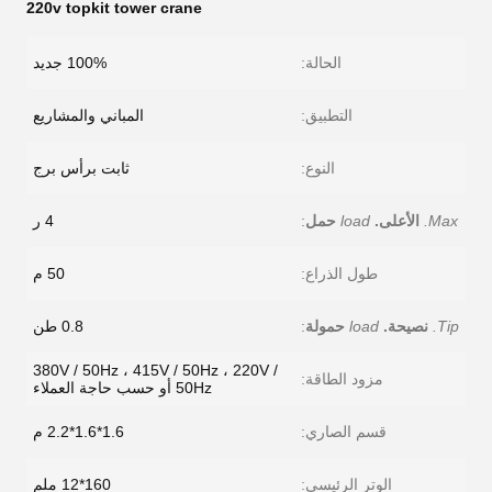
220v topkit tower crane
الحالة:
100% جديد
التطبيق:
المباني والمشاريع
النوع:
ثابت برأس برج
Max.
الأعلى.
load
حمل
:
4 ر
طول الذراع:
50 م
Tip.
نصيحة.
load
حمولة
:
0.8 طن
380V / 50Hz ، 415V / 50Hz ، 220V /
مزود الطاقة:
50Hz أو حسب حاجة العملاء
قسم الصاري:
1.6*1.6*2.2 م
الوتر الرئيسي:
160*12 ملم