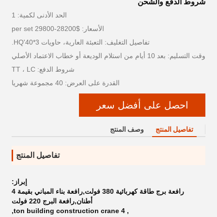
شروط الدفع والشحن
الحد الأدنى لكمية: 1
الأسعار: $28200-29800 per set
تفاصيل التغليف: التعبئة العارية، حاويات 3*40'HQ.
وقت التسليم: بعد 10 أيام من استلام الوديعة أو خطاب الاعتماد الأصلي
شروط الدفع: TT ، LC
القدرة على العرض: 40 مجموعة شهريا
احصل على أفضل سعر
تفاصيل المنتج
وصف المنتج
تفاصيل المنتج
إبراز:
رافعة برج طاقة كهربائية 380 فولت,رافعة بناء المباني بقيمة 4
أطنان,رافعة البرج 220 فولت
,
4 ton building construction crane
,