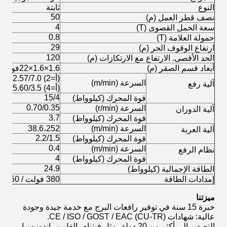
النوع
ثابتة
50
نصف قطر العمل (م)
4
سعة الحمل القصوى (T)
0.8
حمولة العلامة (T)
29
ارتفاع الوقوف الحر (م)
120
الحد الأقصى. الارتفاع مع الارتكازات (م)
أبعاد قسم الصقر (م)
1.6×1.6×22فولاذ زاوية 160×12ملم
(أ=2) 64.15/32.57/7.0
السرعة (m/min)
آلية رفع
(أ=4) 32.14/15.60/3.5
15/4
قوة المحرك (كيلوواط)
0.70/0.35
السرعة (r/min)
آلية الدوران
3.7
قوة المحرك (كيلوواط)
السرعة (m/min)
38.6،252
آلية العربة
2.2/1.5
قوة المحرك (كيلوواط)
0.4
السرعة (m/min)
نظام الرفع
4
قوة المحرك (كيلوواط)
24.9
الطاقة الإجمالية (كيلوواط)
إمدادات الطاقة
380 فولت / 50 هرتز أو وفقا لاحتياجات العملاء
ميزتنا
خبرة 15 سنة في توفير رافعات البرج مع خدمة جيدة وجودة
عالية: شهادات CE / ISO / GOST / EAC (CU-TR).
التصدير إلى أكثر من 20 دولة، مثل فيتنام، الفلبين، إندونيسيا،