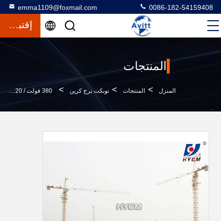
emma1109@foxmail.com
0086-182-54159408
إقتباس
المنتجات
>
>
>
المنزل
المنتجات
توبكت برج كرين
380 فولت / 220 فولت برج الطاقة الكهربائية رافعة 4 طن بناء البناء رافعة برج