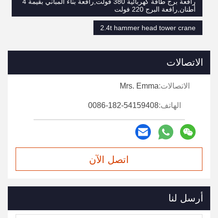
رافعة برج طاقة كهربائية 380 فولت,رافعة بناء المباني بقيمة 4
أطنان,رافعة البرج 220 فولت
2.4t hammer head tower crane
الاتصالات
الاتصالات:
Mrs. Emma
الهاتف:
0086-182-54159408
اتصل الآن
أرسل لنا