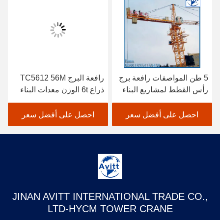
5 طن المواصفات رافعة برج
رافعة البرج TC5612 56M
رأس القطط لمشاريع البناء
ذراع 6t الوزن معدات البناء
المدني
احصل على أفضل سعر
احصل على أفضل سعر
JINAN AVITT INTERNATIONAL TRADE CO.,
LTD-HYCM TOWER CRANE