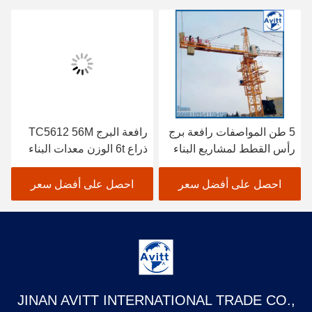
5 طن المواصفات رافعة برج
رافعة البرج TC5612 56M
رأس القطط لمشاريع البناء
ذراع 6t الوزن معدات البناء
المدني
احصل على أفضل سعر
احصل على أفضل سعر
JINAN AVITT INTERNATIONAL TRADE CO.,