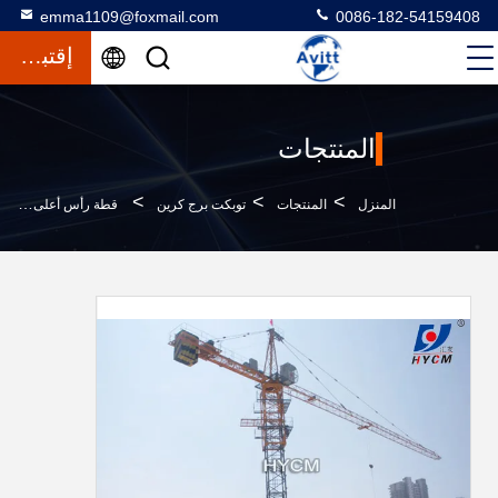
emma1109@foxmail.com
0086-182-54159408
إقتباس
المنتجات
>
>
>
المنزل
المنتجات
توبكت برج كرين
قطة رأس أعلى مجموعة خط الطاقة برج رافعة Qtz50 مبنى مصعد أمان المعدات