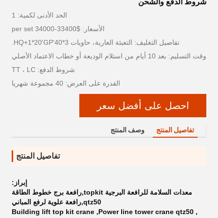
شروط الدفع والشحن
الحد الأدنى لكمية: 1
الأسعار: $33400-34000 per set
تفاصيل التغليف: التعبئة العارية، حاويات 3*40'HQ+1*20'GP.
وقت التسليم: بعد 10 أيام من استلام الوديعة أو خطاب الاعتماد الأصلي
شروط الدفع: TT ، LC
القدرة على العرض: 40 مجموعة شهريا
احصل على أفضل سعر
تفاصيل المنتج
وصف المنتج
تفاصيل المنتج
إبراز:
معدات السلامة للرافعة البرجية topkit,رافعة برج خطوط الطاقة
qtz50,رافعة علوية لرفع المباني
Building lift top kit crane
,
Power line tower crane qtz50
,