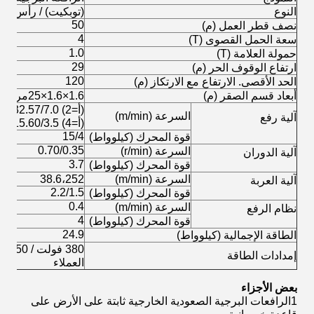
النوع
(توبكيت) / رأس ال
50
نصف قطر العمل (م)
4
سعة الحمل القصوى (T)
1.0
حمولة العلامة (T)
29
ارتفاع الوقوف الحر (م)
120
الحد الأقصى. الارتفاع مع الارتكاز (م)
أبعاد قسم الصقر (م)
1.6×1.6×25مربع 135 × 10 ملم
(أ=2) 64.15/32.57/7.0
السرعة (m/min)
آلية رفع
(أ=4) 32.14/15.60/3.5
15/4
قوة المحرك (كيلوواط)
0.70/0.35
السرعة (r/min)
آلية الدوران
3.7
قوة المحرك (كيلوواط)
السرعة (m/min)
38.6،252
آلية العربة
2.2/1.5
قوة المحرك (كيلوواط)
0.4
السرعة (m/min)
نظام الرفع
4
قوة المحرك (كيلوواط)
24.9
الطاقة الإجمالية (كيلوواط)
380 فو
إمدادات الطاقة
العملاء
بعض الأجزاء
1الرافعات البرجية الصعودية الخارجية ثابتة على الأرض على