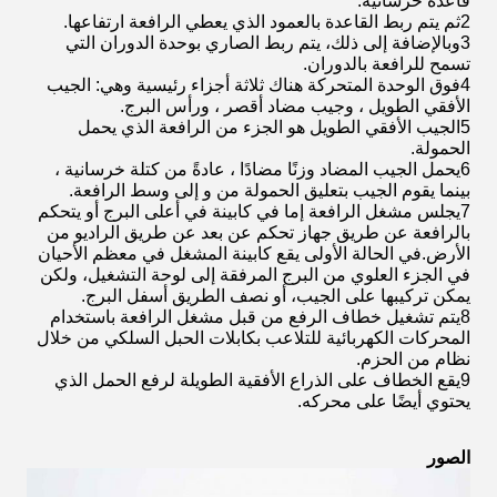
قاعدة خرسانية.
2ثم يتم ربط القاعدة بالعمود الذي يعطي الرافعة ارتفاعها.
3وبالإضافة إلى ذلك، يتم ربط الصاري بوحدة الدوران التي
تسمح للرافعة بالدوران.
4فوق الوحدة المتحركة هناك ثلاثة أجزاء رئيسية وهي: الجيب
الأفقي الطويل ، وجيب مضاد أقصر ، ورأس البرج.
5الجيب الأفقي الطويل هو الجزء من الرافعة الذي يحمل
الحمولة.
6يحمل الجيب المضاد وزنًا مضادًا ، عادةً من كتلة خرسانية ،
بينما يقوم الجيب بتعليق الحمولة من و إلى وسط الرافعة.
7يجلس مشغل الرافعة إما في كابينة في أعلى البرج أو يتحكم
بالرافعة عن طريق جهاز تحكم عن بعد عن طريق الراديو من
الأرض.في الحالة الأولى يقع كابينة المشغل في معظم الأحيان
في الجزء العلوي من البرج المرفقة إلى لوحة التشغيل، ولكن
يمكن تركيبها على الجيب، أو نصف الطريق أسفل البرج.
8يتم تشغيل خطاف الرفع من قبل مشغل الرافعة باستخدام
المحركات الكهربائية للتلاعب بكابلات الحبل السلكي من خلال
نظام من الحزم.
9يقع الخطاف على الذراع الأفقية الطويلة لرفع الحمل الذي
يحتوي أيضًا على محركه.
الصور