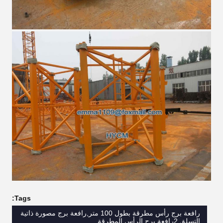
Tags:
رافعة برج رأس مطرقة بطول 100 متر,رافعة برج مصورة ذاتية
التسلق,2رافعة برج الرأس المطرقة