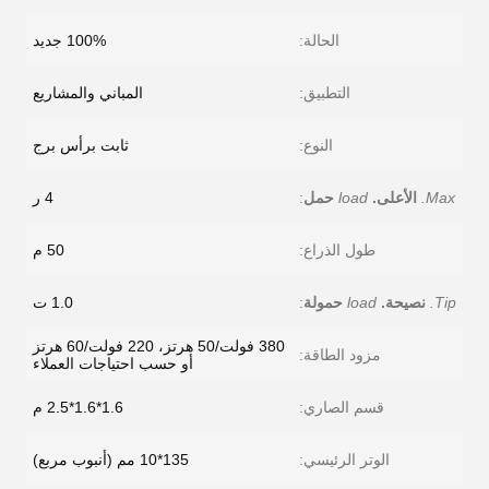
الحالة:
100% جديد
التطبيق:
المباني والمشاريع
النوع:
ثابت برأس برج
Max.
الأعلى.
load
حمل
:
4 ر
طول الذراع:
50 م
Tip.
نصيحة.
load
حمولة
:
1.0 ت
380 فولت/50 هرتز، 220 فولت/60 هرتز
مزود الطاقة:
أو حسب احتياجات العملاء
قسم الصاري:
1.6*1.6*2.5 م
الوتر الرئيسي:
135*10 مم (أنبوب مربع)