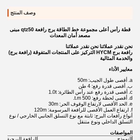
وصف المنتج
قطة رأس أعلى مجموعة خط الطاقة برج رافعة qtz50 مبنى
مصعد أمان المعدات
نحن نقدر عملائنا نحن نقدر عملائنا
رافعة برج HYCM التركيز على المنتجات المتفوقة (رافعة برج)
والخدمة المثالية
معايير الأداء
a. أقصى طول الجيب: 50m
ب. أقصى قدرة رفع: 4 طن
c. أقصى قدرة رفع عند رأس الطائرة: 1.0t
d. أقصى لحظة رفع: 500 t.m.
e. الحد الأقصى لارتفاع الوقوف الحر: 30m
f. ارتفاع العمل الأقصى للرافعة المرسومة: 120m
أنواع رافعات البرج: ثابتة مع نوع التسلق الجانبي الخارجي / نوع
التسلق الداخلي ونوع متنقل
المواصفات
النموذج
الرافعة البرجية QTZ50 (5010)