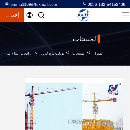
emma1109@foxmail.com
0086-182-54159408
إقتباس
المنتجات
>
>
>
المنزل
المنتجات
توبكت برج كرين
رافعات البناء البرج QTZ63 ((5610-6) خط الطاقة رافعة نموذج لبناء