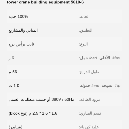
5610-6 tower crane building equipment
الحالة:
100% جديد
التطبيق:
المباني والمشاريع
النوع:
ثابت برأس برج
Max.
الأعلى.
load
حمل
:
6 ر
طول الذراع:
56 م
Tip.
نصيحة.
load
حمولة
:
1.0 ت
مزود الطاقة:
380V / 50Hz أو حسب متطلبات العميل
قسم الصاري:
1.6 * 1.6 * 2.5 م (نوع blcok)
علبة كهرباء:
(شنايدر)