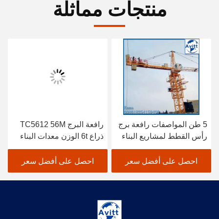
منتجات مماثلة
5 طن المواصفات رافعة برج
رافعة البرج TC5612 56M
رأس القطط لمشاريع البناء
ذراع 6t الوزن معدات البناء
المدني
احصل على أفضل سعر
احصل على أفضل سعر