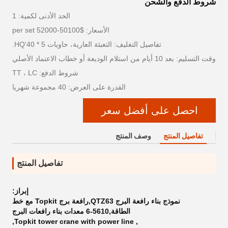
شروط الدفع والشحن
الحد الأدنى لكمية: 1
الأسعار: $50100-52000 per set
تفاصيل التغليف: التعبئة العارية، حاويات 5 * 40'HQ.
وقت التسليم: بعد 10 أيام من استلام الوديعة أو خطاب الاعتماد الأصلي
شروط الدفع: TT ، LC
القدرة على العرض: 40 مجموعة شهريا
احصل على أفضل سعر
تفاصيل المنتج
وصف المنتج
تفاصيل المنتج
إبراز:
نموذج بناء رافعة البرج QTZ63,رافعة برج Topkit مع خط
الطاقة,5610-6 معدات بناء رافعات البرج
,
Topkit tower crane with power line
,