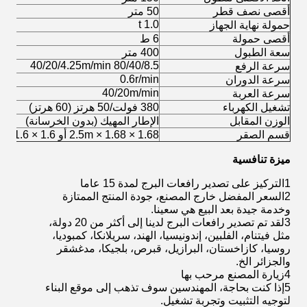
أقصى نصف قطر
50 متر
1.0 t
حمولة نهاية الجهاز
أقصى حمولة
6 ط
سعة الطبول
400 متر
80/40/8.5 40/20/4.25m/min
سرعة الرفع
0.6r/min
سرعة الدوران
40/20m/min
سرعة العربة
تشغيل الكهرباء
380 فولت/50 هرتز (60 هرتز)
الوزن المقابل
الإطار المهيك (بدون الخرسانة)
قسم الصقر
1.68 × 1.68 × 2.5m أو 1.6 × 1.6 × 2.5m
ميزة تنافسية
1التركيز على تصدير رافعات البرج لمدة 15 عاما
2السعر المفضل خارج المصنع، جودة المنتج الممتازة
وخدمة جيدة بعد البيع هي سعينا.
3لقد تم تصدير رافعات البرج لدينا إلى أكثر من 20 دولة،
مثل فيتنام، الفلبين، إندونيسيا، الهند، سريلانكا، كمبوديا،
روسيا، كازاخستان، البرازيل، قبرص، بلجيكا، مدغشقر
والجزائر الخ.
4زيارة المصنع مرحب بها
5إذا كنت بحاجة، المهندسين سوف تذهب إلى موقع البناء
لتوجيه التثبيت وتجربة تشغيل.