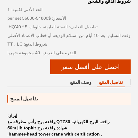
شروط الدفع والشحن
الحد الأدنى لكمية: 1
الأسعار: $54800-56800 per set
تفاصيل التغليف: التعبئة العارية، حاويات 5 * 40'HQ.
وقت التسليم: بعد 10 أيام من استلام الوديعة أو خطاب الاعتماد الأصلي
شروط الدفع: TT ، LC
القدرة على العرض: 40 مجموعة شهريا
احصل على أفضل سعر
تفاصيل المنتج
وصف المنتج
تفاصيل المنتج
إبراز:
رافعة البرج الكهربائية QTZ80,رافعة برج رأس مطرقة مع
شهادة,رافعة برج 56m jib topkit
,
hammer-head tower crane with certification
,