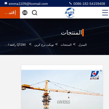
emma1109@foxmail.com
0086-182-54159408
إقتباس
المنتجات
>
>
>
المنزل
المنتجات
توبكت برج كرين
QTZ80 رافعة البرج الكهربائية ذات رأس المطرقة 56m Jib ISO CE GOST EAC Certification