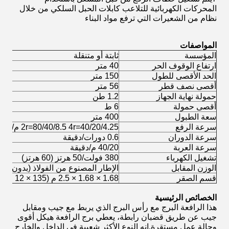
المحركات الكهربائية للتلاعب كابلات الحبل السلكي من خلال
نظام من الشعيرات التي ترفع مواد البناء
المواصفات
المؤسسة
ثابتة أو متنقلة
ارتفاع الوقوف الحر
40 متر
الحد الأقصى للطول
150 متر
أقصى نصف قطر
56 متر
حمولة نهاية الجهاز
1.2 طن
أقصى حمولة
6 ط
سعة الطبول
400 متر
سرعة الرفع
2r=80/40/8.5 4r=40/20/4.25 م/دقيقة
سرعة الدوران
0.6 دورات/دقيقة
سرعة العربة
40/20 م/دقيقة
تشغيل الكهرباء
380 فولت/50 هرتز (60 هرتز)
الوزن المقابل
الإطار المصنوع من الفولاذ (بدون الخ
قسم الصقر
1.68 × 1.68 × 2.5 م (135 × 12 فولاذ مربع)
الخصائص الرئيسية
هذا الرافعة البرج مع رأس البرج الذي يربط مع جيب ومقابل
جيب عن طريق قضبان رابطة، يعطي برج الرافعة هيكل أقوى
وحالة عمل مستقرة.إنه النوع الأكثر شعبية في الداخل والخارج