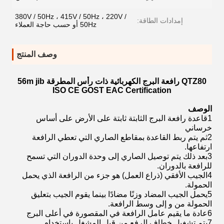
380V / 50Hz ، 415V / 50Hz ، 220V /
إمدادات الطاقة:
50Hz أو حسب حاجة العملاء
وصف المنتج
QTZ80 رافعة البرج الكهربائية ذات رأس المطرقة 56m jib
ISO CE GOST EAC Certification
الوصف
1قاعدة رافعة البرج الثابتة ثابتة على الأرض على أساس
خرساني
2ثم يتم ربط القاعدة بمقاطع الصاري التي تعطي الرافعة
ارتفاعها.
3بعد ذلك يتم توصيل الصاري إلى وحدة الدوران التي تسمح
للرافعة بالدوران.
4الجيب الأفقي (ذراع العمل) هو جزء من الرافعة الذي يحمل
الحمولة.
5يحمل الجيب المضاد وزنًا مضادًا بينما يقوم الجيب بتعليق
الحمولة من و إلى وسط الرافعة.
6عادة ما يقيم عامل الرافعة في المقصورة في أعلى البرج
7يتم تشغيل خطاف الرفع من قبل المشغل باستخدام