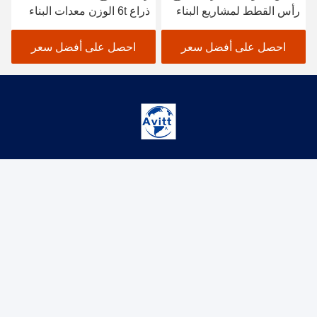
رأس القطط لمشاريع البناء
ذراع 6t الوزن معدات البناء
المدني
احصل على أفضل سعر
احصل على أفضل سعر
JINAN AVITT INTERNATIONAL TRADE CO.,
LTD-HYCM TOWER CRANE
emma1109@foxmail.com
0086-182-54159408
رقم 218-1، المبنى 8، المبنى الشامل، المنطقة 8، حديقة دونغشان،
شارع شوانغشان، منطقة تشانغشيو، مدينة جينان، مقاطعة شاندونغ،
الصين