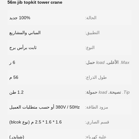
56m jib topkit tower crane
الحالة:
100% جديد
التطبيق:
المباني والمشاريع
النوع:
ثابت برأس برج
Max.
الأعلى.
load
حمل
:
6 ر
طول الذراع:
56 م
Tip.
نصيحة.
load
حمولة
:
1.2 طن
مزود الطاقة:
380V / 50Hz أو حسب متطلبات العميل
قسم الصاري:
1.6 * 1.6 * 2.5 م (نوع blcok)
علبة كهرباء:
(شنايدر)