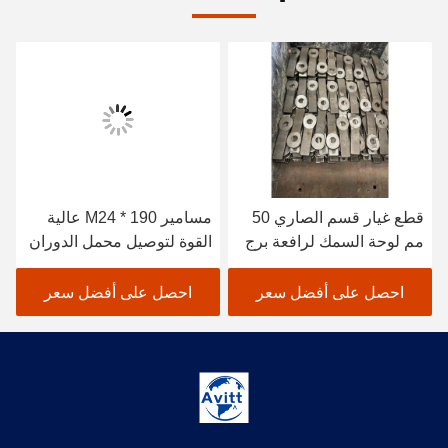
قطع غيار قسم الصاري 50
مسامير M24 * 190 عالية
مم لوحة السمك لرافعة برج
القوة لتوصيل محمل الدوران
بوتين L46
لبرج Crame
احصل على أفضل سعر
احصل على أفضل سعر