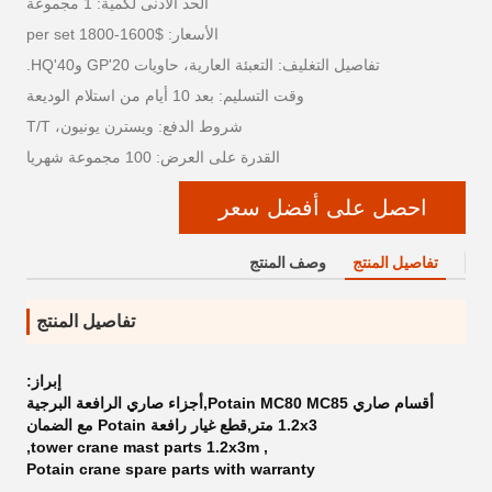
الحد الأدنى لكمية: 1 مجموعة
الأسعار: $1600-1800 per set
تفاصيل التغليف: التعبئة العارية، حاويات 20'GP و40'HQ.
وقت التسليم: بعد 10 أيام من استلام الوديعة
شروط الدفع: ويسترن يونيون، T/T
القدرة على العرض: 100 مجموعة شهريا
احصل على أفضل سعر
تفاصيل المنتج
وصف المنتج
تفاصيل المنتج
إبراز:
أقسام صاري Potain MC80 MC85,أجزاء صاري الرافعة البرجية
1.2x3 متر,قطع غيار رافعة Potain مع الضمان
,
tower crane mast parts 1.2x3m
,
Potain crane spare parts with warranty