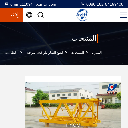
emma1109@foxmail.com
0086-182-54159408
إقتباس
المنتجات
>
>
>
المنزل
المنتجات
قطع الغيار للرافعة البرجية
قطاعات الجرف البرجية قطاعات الصدر لـ Potain MC80/MC85 1.2*3M الصدر