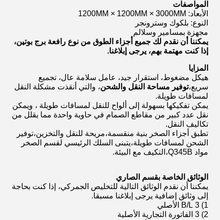
المواصفات
الأبعاد: 1200MM × 1200MM × 3000MM
النوع: بلكوك وسترونجر
مجهزة بمسامير وسلالم
يمكننا أن نقدم لك جميع أجزاء الطوق من نوع رافعة برج بوتين،
إذا كنت مهتمة بهم، يرجى إبلاغنا.
المزايا
هيكل مضغوط، استقرار جيد، عامل سلامة عال، تجميع
سريع،
توفير مساحة النقل والشحن
، والتي أنقذت مشكلة النقل
لمسافات طويلة.
يمكن تفكيكها بسهولة إلى ألواح للنقل لمسافات طويلة ، ويمكن
نقل عدد كبير من مقاطع الصمام في حاوية واحدة مما يقلل من
تكاليف النقل.
تطبق أجزاء الصخر بنية منقسمة،مريحة للنقل والتخزين،توفير
الشحن لمسافات طويلة،يتبنى السلك الرئيسي لقسم الصخر
مواد Q345B،التكيف مع البيئة.
الوثائق الخاصة بقسم الصاري
يمكننا أن نقدم الوثائق التالية للتخليص الجمركي، إذا كنت بحاجة
إلى وثائق إضافية يرجى إبلاغنا مسبقا.
1) 3 B/L الأصلي
2) 3 الفاتورة التجارية الأصلية