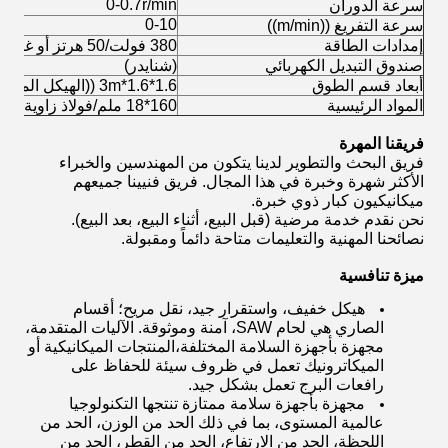
0-0.7r/min
سرعة الدوران
0-10
سرعة التفريغ ((m/min))
إمدادات الطاقة
380 فولت/50 هرتز أو غيرها
صندوق التبديل الكهربائي
(شنايدر)
أبعاد قسم الطوق
1.6*1.6*3m ((الهيكل المنقسم)
المواد الرئيسية
160*18 ملم/فولاذ زاوية
فريقنا المهرة
فريق البحث والتطوير لدينا يتكون من المهندسين والخبراء
الأكثر شهرة وخبرة في هذا المجال. فريق فنيينا جميعهم
ميكانيكيون كبار ذوي خبرة.
نحن نقدم خدمة مرضية (قبل البيع، أثناء البيع، بعد البيع).
نصائحنا المهنية والتعليمات متاحة دائماً ومقبولة.
ميزة تنافسية
هيكل خفيف، واستقرار جيد، نقل مريح؛ أقسام
الصاري هي لحام SAW، آمنة وموثوقة. الآليات المتقدمة،
مجهزة بأجهزة السلامة المختلفة،المنتجات الميكانيكية أو
الميكاترونيك تعمل في ظروف سيئة للحفاظ على
رافعات البرج تعمل بشكل جيد.
مجهزة بأجهزة سلامة ممتازة تنتجها التكنولوجيا
عالمية المستوى، بما في ذلك الحد من الوزن، الحد من
اللحظة، الحد من الارتفاع، الحد من القطر، الحد من