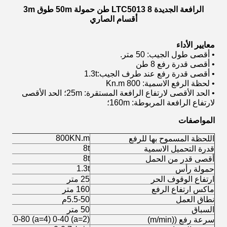
الرافعة الجديدة LTC5013 8 طن حمولة 50m طوق 3m
أقسام الصاري
معايير الأداء
• أقصى طول الجيب: 50 متر.
• أقصى قدرة رفع 8 طن
• أقصى قدرة رفع عند طرف الجيب:1.3t
• لحظة الرفع الاسمية: 800 Kn.m
• الحد الأقصى لارتفاع الرافعة المستقرة: 25m؛ الحد الأقصى
لارتفاع الرافعة المربوطة: 160m؛
المواصفات
800KN.m
اللحظة المسموح بها للرفع
8t
قدرة التحميل الاسمية
8t
أقصى قدر من الحمل
1.3t
حمولة رأس
ارتفاع الوقوف الحر
25 متر
ماكس ارتفاع الرفع
160 متر
نطاق العمل
5.5-50م
السباق
50 متر
(a=2) 0-80 (a=4) 0-40
سرعة رفع ((m/min)