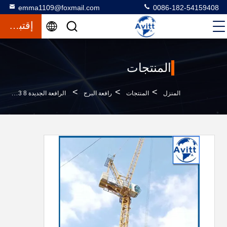
emma1109@foxmail.com
0086-182-54159408
إقتباس
المنتجات
>
>
>
المنزل
المنتجات
رافعة البرج
الرافعة الجديدة LTC5013 8 طن حمولة 50m طوق 3m أقسام الصاري