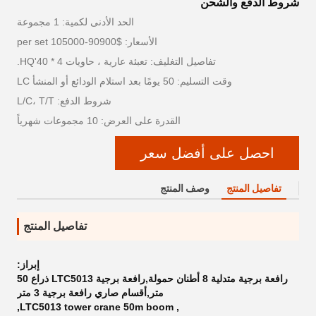
شروط الدفع والشحن
الحد الأدنى لكمية: 1 مجموعة
الأسعار: $90900-105000 per set
تفاصيل التغليف: تعبئة عارية ، حاويات 4 * 40'HQ.
وقت التسليم: 50 يومًا بعد استلام الودائع أو المنشأ LC
شروط الدفع: L/C، T/T
القدرة على العرض: 10 مجموعات شهرياً
احصل على أفضل سعر
تفاصيل المنتج
وصف المنتج
تفاصيل المنتج
إبراز:
رافعة برجية متدلية 8 أطنان حمولة,رافعة برجية LTC5013 ذراع 50
متر,أقسام صاري رافعة برجية 3 متر
,
LTC5013 tower crane 50m boom
,