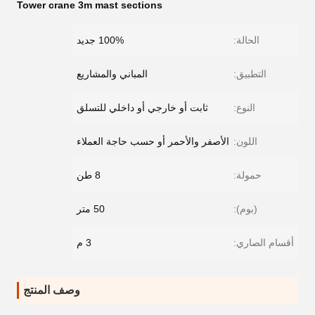
Tower crane 3m mast sections
الحالة:
100% جديد
التطبيق:
المباني والمشاريع
النوع:
ثابت أو خارجي أو داخلي للتسلق
اللون:
الأصفر والأحمر أو حسب حاجة العملاء
حمولة:
8 طن
(بوم):
50 متر
أقسام الصاري:
3 م
وصف المنتج