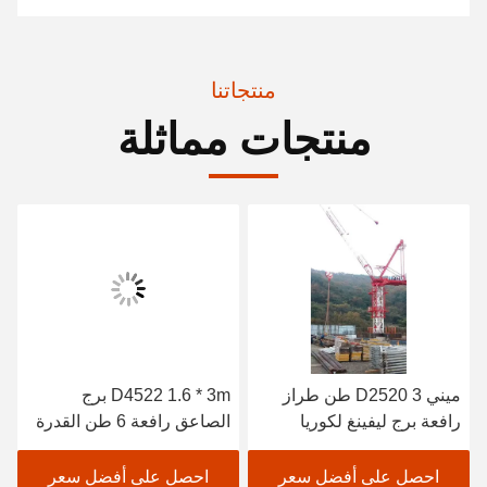
منتجاتنا
منتجات مماثلة
ميني D2520 3 طن طراز
D4522 1.6 * 3m برج
رافعة برج ليفينغ لكوريا
الصاعق رافعة 6 طن القدرة
الجنوبية
على الحمل ارتفاع الصاعق
25.5m
احصل على أفضل سعر
احصل على أفضل سعر