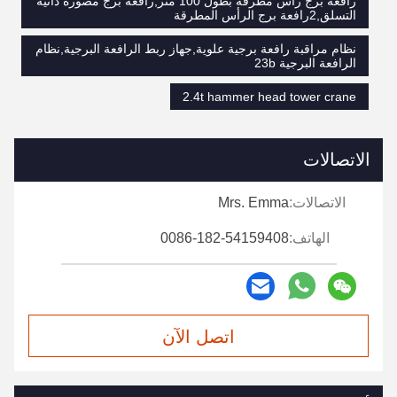
رافعة برج رأس مطرقة بطول 100 متر,رافعة برج مصورة ذاتية
التسلق,2رافعة برج الرأس المطرقة
نظام مراقبة رافعة برجية علوية,جهاز ربط الرافعة البرجية,نظام
الرافعة البرجية 23b
2.4t hammer head tower crane
الاتصالات
الاتصالات:
Mrs. Emma
الهاتف:
0086-182-54159408
اتصل الآن