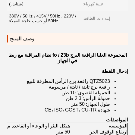
علبة كهرباء:
(شنايدر)
380V / 50Hz ، 415V / 50Hz ، 220V /
إمدادات الطاقة:
50Hz أو حسب حاجة العملاء
وصف المنتج
المجموعة العليا الرافعة البرج fo / 23b نظام المراقبة مع ربط
في الجهاز
إدخال اللقطة
QTZ5023 رافعة برج الرأس المطرقة للبيع
رافعة برج ثابتة / ثابتة / مرسومة
الحمولة القصوى: 10 طن
حمولة الرأس: 2.3 طن
طول الجهاز: 50 متر
شهادة CE، ISO، GOST، CU-TR
المواصفات
المؤسسة
هيكل البئر أو الوعاء أو القاعدة مع ن
ارتفاع الوقوف الحر
50 متر