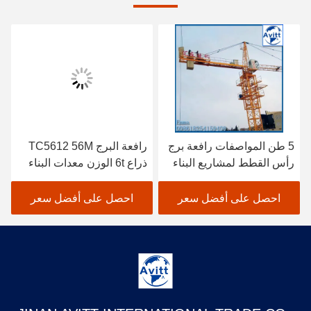
5 طن المواصفات رافعة برج
رافعة البرج TC5612 56M
رأس القطط لمشاريع البناء
ذراع 6t الوزن معدات البناء
المدني
احصل على أفضل سعر
احصل على أفضل سعر