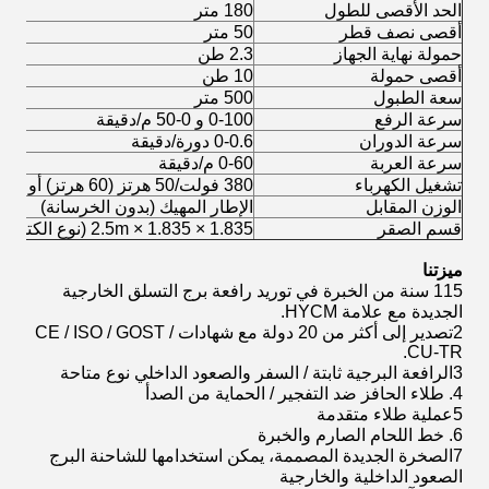
الحد الأقصى للطول
180 متر
أقصى نصف قطر
50 متر
حمولة نهاية الجهاز
2.3 طن
أقصى حمولة
10 طن
سعة الطبول
500 متر
سرعة الرفع
0-100 و 0-50 م/دقيقة
سرعة الدوران
0-0.6 دورة/دقيقة
سرعة العربة
0-60 م/دقيقة
تشغيل الكهرباء
380 فولت/50 هرتز (60 هرتز) أو غيرها
الوزن المقابل
الإطار المهيك (بدون الخرسانة)
قسم الصقر
1.835 × 1.835 × 2.5m (نوع الكتل)
ميزتنا
115 سنة من الخبرة في توريد رافعة برج التسلق الخارجية
الجديدة مع علامة HYCM.
2تصدير إلى أكثر من 20 دولة مع شهادات CE / ISO / GOST /
CU-TR.
3الرافعة البرجية ثابتة / السفر والصعود الداخلي نوع متاحة
4. طلاء الحافز ضد التفجير / الحماية من الصدأ
5عملية طلاء متقدمة
6. خط اللحام الصارم والخبرة
7الصخرة الجديدة المصممة، يمكن استخدامها للشاحنة البرج
الصعود الداخلية والخارجية