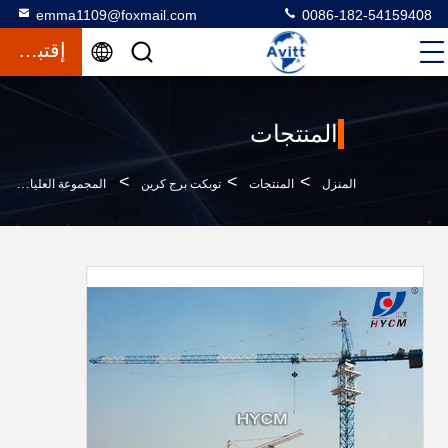
emma1109@foxmail.com
0086-182-54159408
إقتباس
المنتجات
>
>
>
المنزل
المنتجات
توبكت برج كرين
المجموعة العليا الرافعة البرج Fo / 23b نظام المراقبة مع ربط في الجهاز