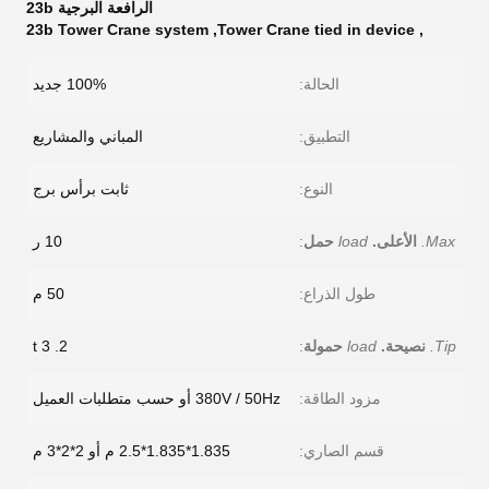
الرافعة البرجية 23b
23b Tower Crane system
,
Tower Crane tied in device
,
الحالة:
100% جديد
التطبيق:
المباني والمشاريع
النوع:
ثابت برأس برج
Max.
الأعلى.
load
حمل
:
10 ر
طول الذراع:
50 م
Tip.
نصيحة.
load
حمولة
:
2. 3 t
مزود الطاقة:
380V / 50Hz أو حسب متطلبات العميل
قسم الصاري:
1.835*1.835*2.5 م أو 2*2*3 م