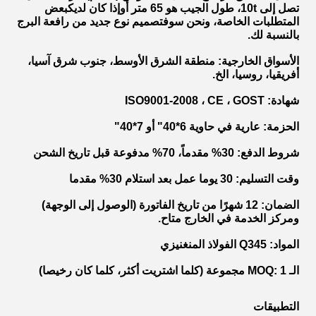
تصل إلى
t، طول الجيب هو 6
10
5 متر أو
إذا كان لديك
بعض
المتطلبات الخاصة، ونحن سوف
تصميم نوع جديد من رافعة البرج
بالنسبة لك.
الأسواق الخارجية
: منطقة الشرق الأوسط، جنوب شرق آسيا،
أفريقيا، روسيا، الخ.
شهادة
: ISO9001-2008 ، CE ، GOST
الحزمة
: عارية في حاوية 6*40" أو 7*40"
شروط الدفع
: 30% مقدماً، 70% مدفوعة قبل تاريخ الشحن
وقت التسليم
: 30 يوما عمل بعد استلام 30% مقدما
الضمان
: 12 شهرًا من تاريخ الفاتورة (الوصول إلى الوجهة)
ومركز الخدمة في الخارج متاح.
المواد
: Q345 الفولاذ المنغنيزي
الـ MOQ
: 1 مجموعة (كلما اشتريت أكثر، كلما كان رخيصا)
التطبيقات