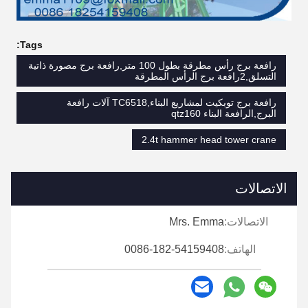
Tags:
رافعة برج رأس مطرقة بطول 100 متر,رافعة برج مصورة ذاتية
التسلق,2رافعة برج الرأس المطرقة
رافعة برج توبكيت لمشاريع البناء,TC6518 آلات رافعة
البرج,الرافعة البناء qtz160
2.4t hammer head tower crane
الاتصالات
الاتصالات:
Mrs. Emma
الهاتف:
0086-182-54159408