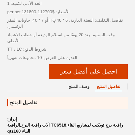
الحد الأدنى لكمية: 1
الأسعار: $112700-131800 per set
تفاصيل التغليف: التعبئة العارية، 6 * 40'HQ أو 7 * 40؛ حاويات المقر
الرئيسي.
وقت التسليم: بعد 20 يومًا من استلام الوديعة أو خطاب الاعتماد
الأصلي
شروط الدفع: TT ، LC
القدرة على العرض: 10 مجموعات شهرياً
احصل على أفضل سعر
تفاصيل المنتج
وصف المنتج
تفاصيل المنتج
إبراز:
رافعة برج توبكيت لمشاريع البناء,TC6518 آلات رافعة البرج,الرافعة
البناء qtz160