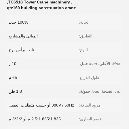
,
TC6518 Tower Crane machinery
,
qtz160 building construction crane
الحالة:
100% جديد
التطبيق:
المباني والمشاريع
النوع:
ثابت برأس برج
Max.
الأعلى.
load
حمل
:
10 ر
طول الذراع:
65 م
Tip.
نصيحة.
load
حمولة
:
1.8 طن
مزود الطاقة:
380V / 50Hz أو حسب متطلبات العميل
قسم الصاري:
1.835*1.835*2.5 م أو 2*2*3 م