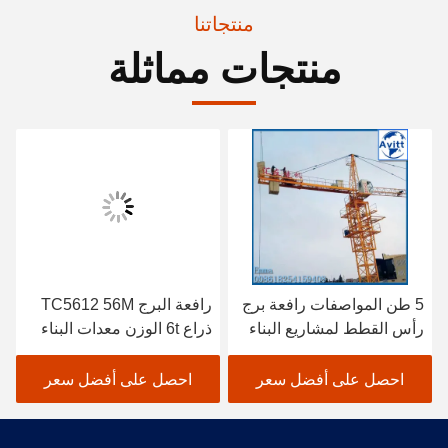
منتجاتنا
منتجات مماثلة
5 طن المواصفات رافعة برج
رافعة البرج TC5612 56M
رأس القطط لمشاريع البناء
ذراع 6t الوزن معدات البناء
المدني
احصل على أفضل سعر
احصل على أفضل سعر