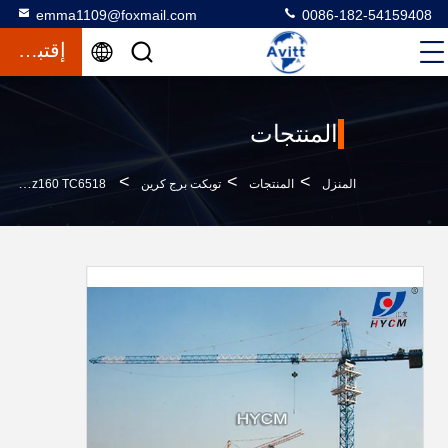
emma1109@foxmail.com
0086-182-54159408
إقتباس
المنتجات
>
>
>
المنزل
المنتجات
توبكت برج كرين
Qtz160 TC6518 الرافعة البرجية لمبنى مشروع بناء الآلات