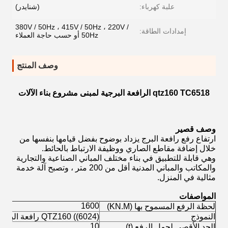
علبة كهرباء:
(شنايدر)
380V / 50Hz ، 415V / 50Hz ، 220V /
إمدادات الطاقة:
50Hz أو حسب حاجة العملاء
وصف المنتج
qtz160 TC6518 الرافعة البرجية لمبنى مشروع بناء الآلات
وصف قصير
ارتفاع رفع رافعة البرج يزداد بوضوح بفضل قيامها بنفسها من
خلال إضافة مقاطع الصاري ووظيفة الارتباط بالحائط.
وهي قابلة للتطبيق في بناء مختلف المباني الصناعية والتجارية
والمكاتب والمباني المدنية أقل من 200 متر ، وتصبح آلة خدمة
مثالية في المنزل.
المواصفات
1600
لحظة الرفع المسموح بها (KN.M)
النموذج
QTZ160 ((6024) رافعة البرج
10
الحد الأقصى لحمل الرفع (t)