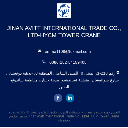
JINAN AVITT INTERNATIONAL TRADE CO.,
LTD-HYCM TOWER CRANE
emma1109@foxmail.com
0086-182-54159408
رقم 218-1، المبنى 8، المبنى الشامل، المنطقة 8، حديقة دونغشان،
شارع شوانغشان، منطقة تشانغشيو، مدينة جينان، مقاطعة شاندونغ،
الصين
الصين جودة جيدة رافعة برج مسطحة المورد. حقوق الطبع والنشر © 2017-2026
Jinan Avitt International Trade Co., Ltd-HYCM Tower Crane جميع الحقوق
محفوظة