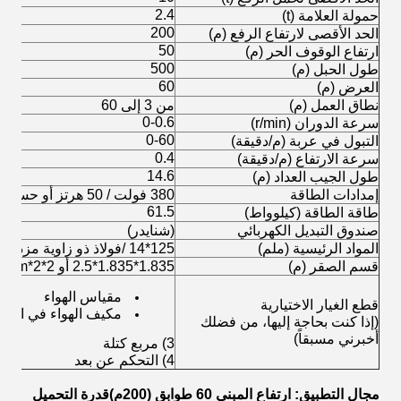
2.4
حمولة العلامة (t)
200
الحد الأقصى لارتفاع الرفع (م)
50
ارتفاع الوقوف الحر (م)
500
طول الحبل (م)
60
العرض (م)
نطاق العمل (م)
من 3 إلى 60
0-0.6
سرعة الدوران (r/min)
0-60
التبول في عربة (م/دقيقة)
0.4
سرعة الارتفاع (م/دقيقة)
14.6
طول الجيب العداد (م)
إمدادات الطاقة
380 فولت / 50 هرتز أو حسب متطلبات العميل
61.5
طاقة الطاقة (كيلوواط)
صندوق التبديل الكهربائي
(شنايدر)
المواد الرئيسية (ملم)
125*14 /فولاذ ذو زاوية مزدوجة مع ضلع
قسم الصقر (م)
1.835*1.835*2.5 أو 2*2*3m
مقياس الهواء
قطع الغيار الاختيارية
مكيف الهواء في المق
(إذا كنت بحاجة إليها، من فضلك
أخبرني مسبقاً)
3) مربع كتلة
4) التحكم عن بعد
مجال التطبيق: ارتفاع المبنى
0 طوابق (2
6
00
م)
قدرة التحميل