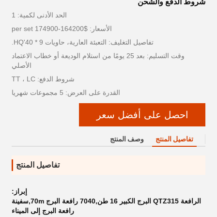
شروط الدفع والشحن
الحد الأدنى لكمية: 1
الأسعار: $164200-174900 per set
تفاصيل التغليف: التعبئة العارية، حاويات 9 * 40'HQ.
وقت التسليم: بعد 25 يومًا من استلام الوديعة أو خطاب الاعتماد
الأصلي
شروط الدفع: TT ، LC
القدرة على العرض: 5 مجموعات شهريا
احصل على أفضل سعر
تفاصيل المنتج
وصف المنتج
تفاصيل المنتج
إبراز:
الرافعة QTZ315 البرج الكبير 16 طن,7040 رافعة البرج 70m,سفينة
رافعة البرج إلى الميناء