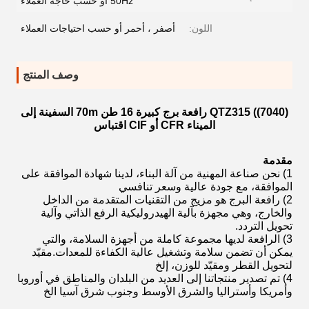
50Hz أو حسب حاجة العملاء
اللون:
أصفر ، أحمر أو حسب احتياجات العملاء
وصف المنتج
QTZ315 ((7040) رافعة برج كبيرة 16 طن 70m السفينة إلى
الميناء CFR أو CIF اقتباس
مقدمة
1) نحن صناعة المهنية من آلة البناء، لدينا شهادة الموافقة على
الموافقة، مع جودة عالية وسعر تنافسي
2) رافعة البرج هو مزيج من التقنيات المتقدمة من الداخل
والخارج، وهي مجهزة بآلية الهيدروليكية الرفع الذاتي وآلية
تحويل التردد.
3) الرافعة لديها مجموعة كاملة من أجهزة السلامة، والتي
يمكن أن تضمن سلامة وتشغيل عالية الكفاءة للمعدات.مقيّد
لتحويل القطر ومقيّد للوزن، إلخ
4) تم تصدير منتجاتنا إلى العديد من البلدان والمناطق في أوروبا
وأمريكا وأستراليا والشرق الأوسط وجنوب شرق آسيا الخ