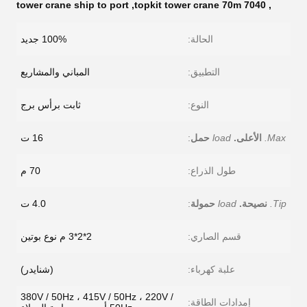
tower crane ship to port
,
7040 topkit tower crane 70m
,
الحالة:
100% جديد
التطبيق:
المباني والمشاريع
النوع:
ثابت برأس برج
Max.
الأعلى.
load
حمل
:
16 ت
طول الذراع:
70 م
Tip.
نصيحة.
load
حمولة
:
4.0 ت
قسم الصاري:
2*2*3 م نوع بوتين
علبة كهرباء:
(شنايدر)
380V / 50Hz ، 415V / 50Hz ، 220V /
إمدادات الطاقة: