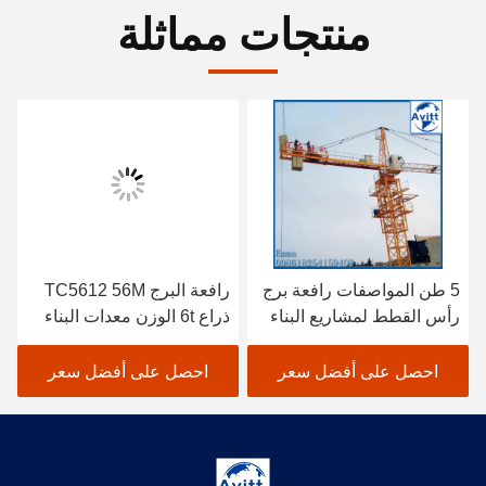
منتجات مماثلة
5 طن المواصفات رافعة برج
رافعة البرج TC5612 56M
رأس القطط لمشاريع البناء
ذراع 6t الوزن معدات البناء
المدني
احصل على أفضل سعر
احصل على أفضل سعر