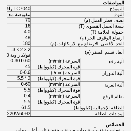
المواصفات
النموذج
TC7040 رافعة البرج
النوع
مقبوضة مع الصعو
70
نصف قطر العمل (م)
16
سعة الحمل القصوى (T)
4.0
حمولة العلامة (T)
48
ارتفاع الوقوف الحر (م)
180
الحد الأقصى. الارتفاع مع الارتكازات (م)
2 × 2 × 3،
أبعاد قسم الصقر (م)
فولاذ زاوية 200 × 26 ملم
0-60 0-30
السرعة (m/min)
آلية رفع
45
قوة المحرك (كيلوواط)
0-0.6
السرعة (r/min)
آلية الدوران
2 * 5.5
قوة المحرك (كيلوواط)
0-60
السرعة (m/min)
آلية العربة
5.5
قوة المحرك (كيلوواط)
0.4
السرعة (m/min)
نظام الرفع
5.5
قوة المحرك (كيلوواط)
61.5
الطاقة الإجمالية (كيلوواط)
إمدادات الطاقة
0V/50Hz، 220V/60Hz
الخصائص
رافعات متينة وآمنة وذات صيانة منخفضة تلبي أعلى معايير