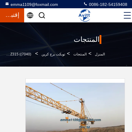
emma1109@foxmail.com
0086-182-54159408
إقتباس
المنتجات
>
>
>
المنزل
المنتجات
توبكت برج كرين
QTZ315 ((7040) رافعة برج كبيرة 16 طن 70m السفينة إلى الميناء CFR أو CIF اقتباس