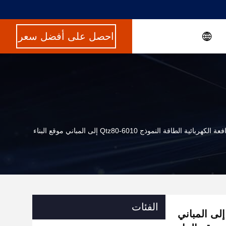
احصل على أفضل سعر
 الكهربائية الطاقة النموذج Qtz80-6010 إلى المباني موقع البناء
الفئات
افعة الكهربائية الطاقة النموذج qtz80-6010 إلى المباني