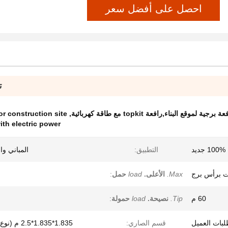
احصل على أفضل سعر
ت
or construction site
,
ith electric power
100% جديد
التطبيق:
المباني وا
ت برأس برج
Max.
الأعلى.
load
حمل
:
60 م
Tip.
نصيحة.
load
حمولة
:
قسم الصاري:
1.835*1.835*2.5 م (نوع بلكوك)