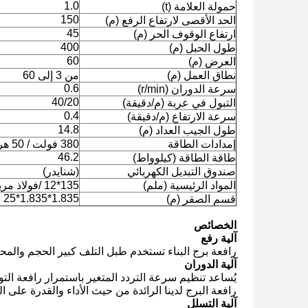
1.0
حمولة العلامة (t)
150
الحد الأقصى لارتفاع الرفع (م)
45
ارتفاع الوقوف الحر (م)
400
طول الحبل (م)
60
العرض (م)
نطاق العمل (م)
من 3 إلى 60
0.6
سرعة الدوران (r/min)
40/20
التبول في عربة (م/دقيقة)
0.4
سرعة الارتفاع (م/دقيقة)
14.8
طول الجيب العداد (م)
إمدادات الطاقة
380 فولت / 50 هرتز أو حسب متطلبات العميل
46.2
طاقة الطاقة (كيلوواط)
صندوق التبديل الكهربائي
(شنايدر)
المواد الرئيسية (ملم)
135*12 /فولاذ مربع
1.835*1.835*25
قسم الصقر (م)
الخصائص
آلية رفع
رافعة برج البناء تستخدم طبل التلف كبير الحجم والمحر
آلية الدوران
يُساعد تنظيم سرعة التردد المتغير باستمرار رافعة الت
رافعة البرج لدينا الرائدة من حيث الأداء والقدرة على 
آلية التسلل