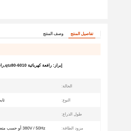
تفاصيل المنتج
وصف المنتج
إبراز:
رافعة كهربائية qtz80-6010,رافعة برجية لموقع البناء,رافعة topkit مع طاقة كهربائية
الحالة:
النوع:
ثاب
طول الذراع:
مزود الطاقة:
380V / 50Hz أو حسب متطلبات العميل