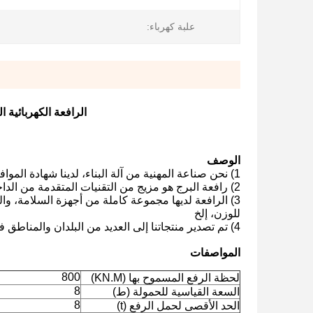
علبة كهرباء:
الرافعة الكهربائية الطاقة النموذج -6010
الوصف
1) نحن صناعة المهنية من آلة البناء، لدينا شهادة الموافقة على الموافقة، مع جودة عالية وسعر تنافسي
2) رافعة البرج هو مزيج من التقنيات المتقدمة من الداخل والخارج، وهي مجهزة بآلية الهيدروليكية الرفع الذاتي وآلية تحويل التردد.
3) الرافعة لديها مجموعة كاملة من أجهزة السلامة، و
للوزن، إلخ
4) تم تصدير منتجاتنا إلى العديد من البلدان والمناطق في أوروبا وأمريكا وأستراليا والشرق الأوسط وجنوب شرق آسيا الخ
المواصفات
800
لحظة الرفع المسموح بها (KN.M)
8
السعة القياسية للحمولة (ط)
8
الحد الأقصى لحمل الرفع (t)