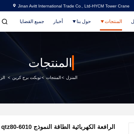
Jinan Avitt International Trade Co., Ltd-HYCM Tower Crane
ل
المنتجات
حول بنا
أخبار
جميع القضايا
المنتجات
المنزل
>
المنتجات
>
توبكت برج كرين
>
الرافعة
الر