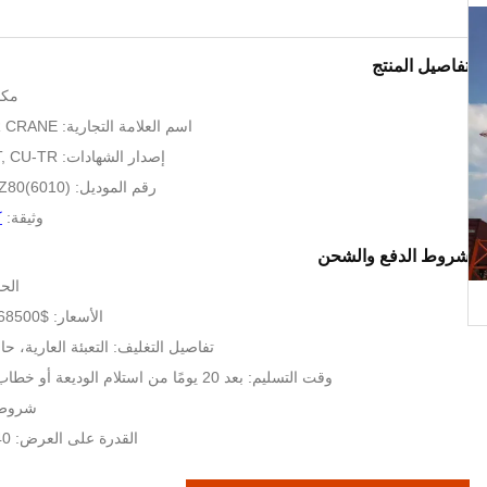
تفاصيل المنتج
مكا
اسم العلامة التجارية: HYCM TOWER CRANE
إصدار الشهادات: CE, ISO, GOST, CU-TR
رقم الموديل: QTZ80(6010) رافعة برجية
وثيقة:
ك
شروط الدفع والشحن
الحد
الأسعار: $68500-72600 per set
تفاصيل التغليف: التعبئة العارية، حاويات 6 * 
وقت التسليم: بعد 20 يومًا من استلام الوديعة أو خطاب الاعتماد الأصلي
شروط الد
القدرة على العرض: 40 مجموعة شهريا